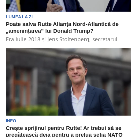
LUMEA LA ZI
Poate salva Rutte Alianța Nord-Atlantică de
„amenințarea” lui Donald Trump?
Era iulie 2018 și Jens Stoltenberg, secretarul
general al NATO, îi scosese pe toți din sala...
INFO
Crește sprijinul pentru Rutte! Ar trebui să se
pregătească deja pentru a prelua șefia NATO