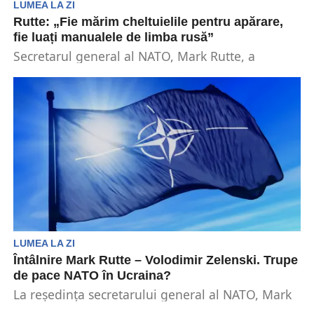
LUMEA LA ZI
Rutte: „Fie mărim cheltuielile pentru apărare,
fie luați manualele de limba rusă”
Secretarul general al NATO, Mark Rutte, a
declarat în fața deputaților europeni că este de
părere...
LUMEA LA ZI
Întâlnire Mark Rutte – Volodimir Zelenski. Trupe
de pace NATO în Ucraina?
La reședința secretarului general al NATO, Mark
Rutte, a avut loc în această seară o întâlnire...