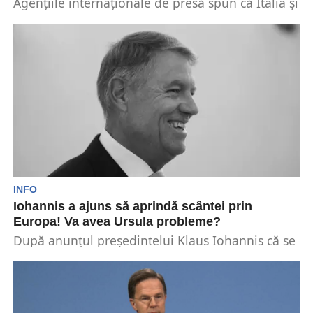
Agențiile internaționale de presă spun că Italia și
Suedia îl susțin pe adversarul lui Iohannis.
Aceștia...
INFO
Iohannis a ajuns să aprindă scântei prin
Europa! Va avea Ursula probleme?
După anunțul președintelui Klaus Iohannis că se
înscrie în cursa pentru postul de secretar general
NATO,...