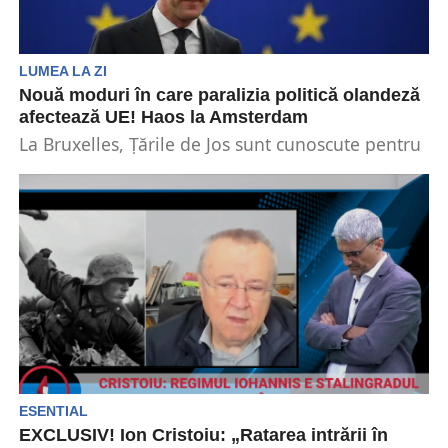
LUMEA LA ZI
Nouă moduri în care paralizia politică olandeză
afectează UE! Haos la Amsterdam
La Bruxelles, Țările de Jos sunt cunoscute pentru
poziționarea lor asertivă în legislația UE într-o
gamă...
ESENTIAL
EXCLUSIV! Ion Cristoiu: „Ratarea intrării în