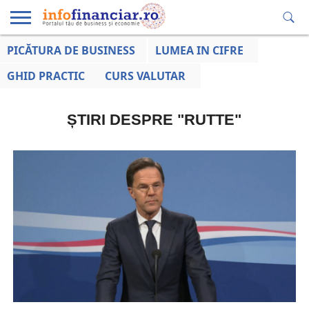
PICĂTURA DE BUSINESS
LUMEA IN CIFRE
EDUCAȚIE
ESENTIAL
INFO
LUMEA
OPINII
VOCILE
FINANCIARĂ
LA ZI
AFACERILOR
GHID PRACTIC
CURS VALUTAR
ȘTIRI DESPRE "RUTTE"