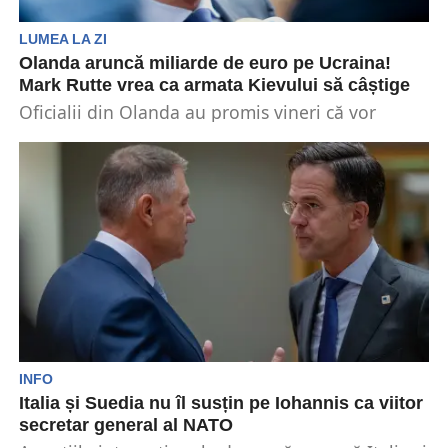
LUMEA LA ZI
Olanda aruncă miliarde de euro pe Ucraina!
Mark Rutte vrea ca armata Kievului să câștige
Oficialii din Olanda au promis vineri că vor
trimite un ajutor suplimentar în valoare de un...
INFO
Italia și Suedia nu îl susțin pe Iohannis ca viitor
secretar general al NATO