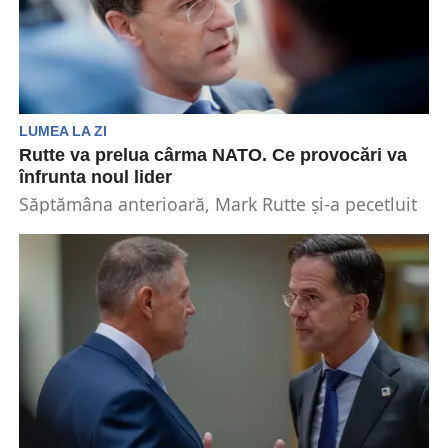
LUMEA LA ZI
Rutte va prelua cârma NATO. Ce provocări va
înfrunta noul lider
Săptămâna anterioară, Mark Rutte și-a pecetluit
numirea în funcție ca viitor secretar general al
NATO. Asta...