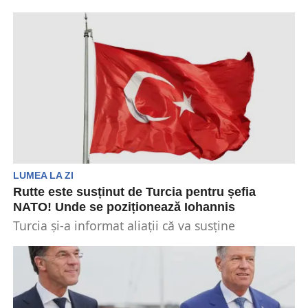
În ziua de marți, 18 iunie, Secretarul general al
NATO, Jens Stoltenberg și-a declarat sprijinul
față...
LUMEA LA ZI
Rutte este susținut de Turcia pentru șefia
NATO! Unde se poziționează Iohannis
Turcia și-a informat aliații că va susține
candidatura premierului olandez Mark Rutte
pentru a fi următorul...