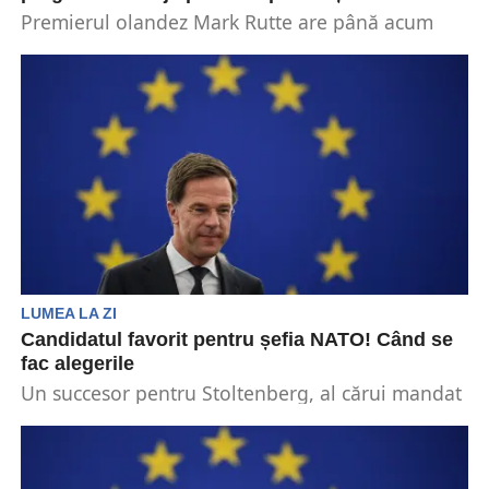
Premierul olandez Mark Rutte are până acum
parte de sprijinul a două treimi din țările
membre...
LUMEA LA ZI
Candidatul favorit pentru șefia NATO! Când se
fac alegerile
Un succesor pentru Stoltenberg, al cărui mandat
NATO de zece ani a fost prelungit de două...