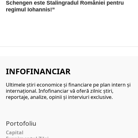
Schengen este Stalingradul României pentru
regimul Iohannis!”
Invitat în podcastul EVZ Capital moderat de către
Robert Turcescu, jurnalistul Ion Cristoiu a făcut
o...
INFOFINANCIAR
Ultimele ştiri economice şi financiare pe plan intern şi
internaţional. Infofinanciar vă oferă zilnic ştiri,
reportaje, analize, opinii şi interviuri exclusive.
Portofoliu
Capital