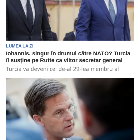
LUMEA LA ZI
Iohannis, singur în drumul către NATO? Turcia
îl susține pe Rutte ca viitor secretar general
Turcia va deveni cel de-al 29-lea membru al
NATO care îl va susține pe premierul Mark...