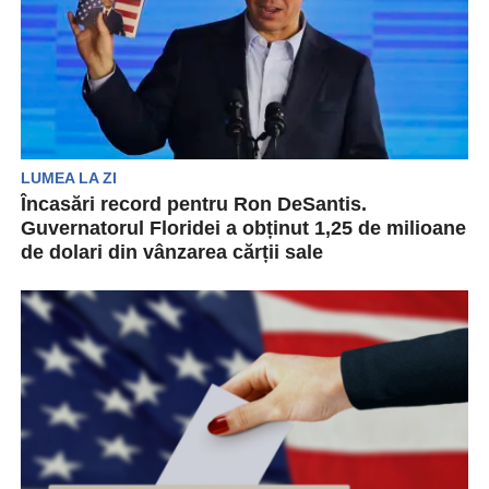
LUMEA LA ZI
Încasări record pentru Ron DeSantis.
Guvernatorul Floridei a obținut 1,25 de milioane
de dolari din vânzarea cărții sale
Guvernatorul Floridei, Ron DeSantis, a încasat
1,25 milioane de dolari de la editorul său pentru
scrierea...