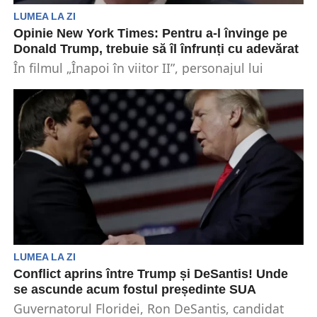
LUMEA LA ZI
Opinie New York Times: Pentru a-l învinge pe
Donald Trump, trebuie să îl înfrunți cu adevărat
În filmul „Înapoi în viitor II”, personajul lui
Michael J. Fox, Marty McFly, este transportat în...
LUMEA LA ZI
Conflict aprins între Trump și DeSantis! Unde
se ascunde acum fostul președinte SUA
Guvernatorul Floridei, Ron DeSantis, candidat