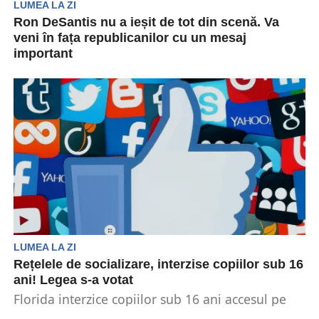
LUMEA LA ZI
Ron DeSantis nu a ieșit de tot din scenă. Va
veni în fața republicanilor cu un mesaj
important
Guvernatorul Floridei, Ron DeSantis, va lua
cuvântul în timpul Convenției Naționale
Republicane de săptămâna viitoare. Asta...
LUMEA LA ZI
Rețelele de socializare, interzise copiilor sub 16
ani! Legea s-a votat
Florida interzice copiilor sub 16 ani accesul pe
rețelele de socializare. Parlamentul a aprobat un