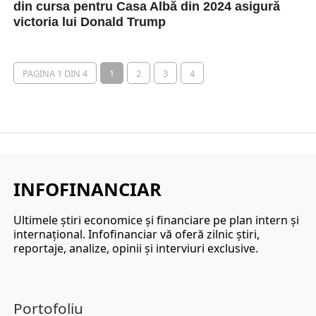
din cursa pentru Casa Albă din 2024 asigură
victoria lui Donald Trump
Un număr tot mai mare de pretendenți la
nominalizarea republicană pentru alegerile
prezidențiale din 2024 din...
PAGINA 1 DIN 4
1
2
3
4
INFOFINANCIAR
Ultimele ştiri economice şi financiare pe plan intern şi
internaţional. Infofinanciar vă oferă zilnic ştiri,
reportaje, analize, opinii şi interviuri exclusive.
Portofoliu