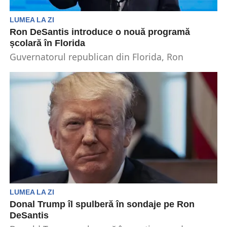
LUMEA LA ZI
Ron DeSantis introduce o nouă programă
școlară în Florida
Guvernatorul republican din Florida, Ron
DeSantis, dorește să își continue reformele
conservatoare și în învățământul public,...
LUMEA LA ZI
Donal Trump îl spulberă în sondaje pe Ron
DeSantis