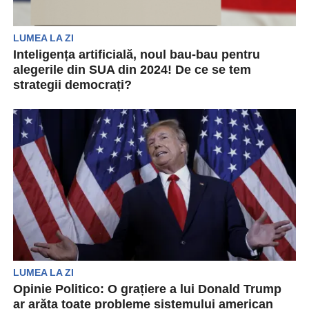
LUMEA LA ZI
Inteligența artificială, noul bau-bau pentru
alegerile din SUA din 2024! De ce se tem
strategii democrați?
Zeci de strategi democrați s-au adunat miercuri
pe Zoom pentru o întâlnire inedită. Subiectul:
Cum să...
LUMEA LA ZI
Opinie Politico: O grațiere a lui Donald Trump
ar arăta toate probleme sistemului american