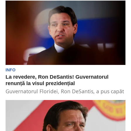
proiect...
INFO
La revedere, Ron DeSantis! Guvernatorul
renunță la visul prezidențial
Guvernatorul Floridei, Ron DeSantis, a pus capăt
duminică, 21 ianuarie, campaniei sale
prezidențiale. În ultimele săptămâni,...