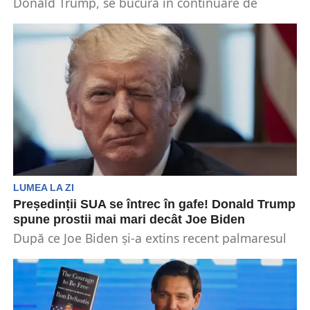
Donald Trump, se bucură în continuare de
spijinul Partidului Republican în cursa alegerilor
prezindențiale de anul...
LUMEA LA ZI
Președinții SUA se întrec în gafe! Donald Trump
spune prostii mai mari decât Joe Biden
După ce Joe Biden și-a extins recent palmaresul
de gafe declarând că preşedintele rus Vladimir
Putin...