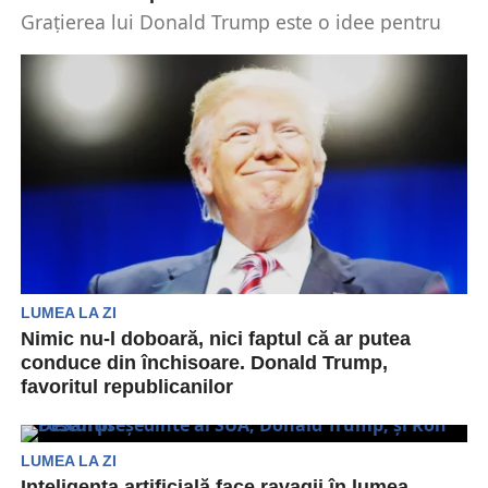
Grațierea lui Donald Trump este o idee pentru
candidații republicani la președinție. În condițiile
în care...
LUMEA LA ZI
Nimic nu-l doboară, nici faptul că ar putea
conduce din închisoare. Donald Trump,
favoritul republicanilor
Donald Trump este în centrul controverselor de
luni întregi. Recent, el a fost pus oficial sub...
LUMEA LA ZI
Inteligența artificială face ravagii în lumea