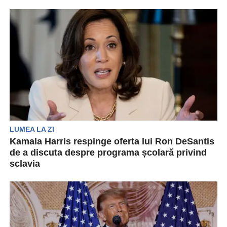
republican la președinție în 2024, s-a luat
duminică de Donald Trump....
LUMEA LA ZI
Kamala Harris respinge oferta lui Ron DeSantis
de a discuta despre programa școlară privind
sclavia
Kamala Harris a ripostat la adresa
guvernatorului Floridei, Ron DeSantis, după ce
acesta a invitat-o să...