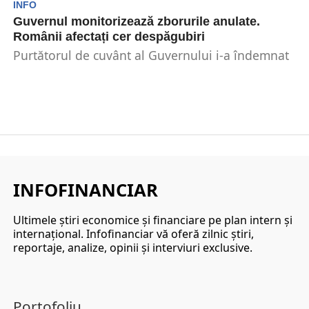
INFO
Guvernul monitorizează zborurile anulate.
Românii afectați cer despăgubiri
Purtătorul de cuvânt al Guvernului i-a îndemnat
pe românii afectați de zborurile anulate să
solicite despăgubiri...
INFOFINANCIAR
Ultimele ştiri economice şi financiare pe plan intern şi
internaţional. Infofinanciar vă oferă zilnic ştiri,
reportaje, analize, opinii şi interviuri exclusive.
Portofoliu