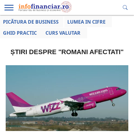
PICĂTURA DE BUSINESS
LUMEA IN CIFRE
EDUCAȚIE
ESENTIAL
INFO
LUMEA
OPINII
VOCILE
FINANCIARĂ
LA ZI
AFACERILOR
GHID PRACTIC
CURS VALUTAR
ȘTIRI DESPRE "ROMANI AFECTATI"