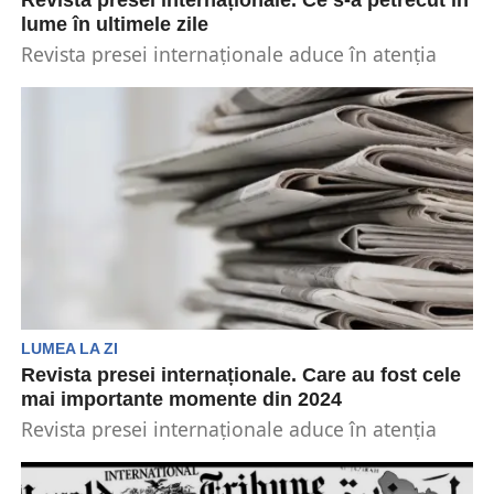
Revista presei internaționale. Ce s-a petrecut în
lume în ultimele zile
Revista presei internaționale aduce în atenția
oamenilor cele mai noi informații de pe
mapamond. Aceasta vorbește...
LUMEA LA ZI
Revista presei internaționale. Care au fost cele
mai importante momente din 2024
Revista presei internaționale aduce în atenția
cititorilor cele mai importante momente din ziua
respectivă. Totuși, această...