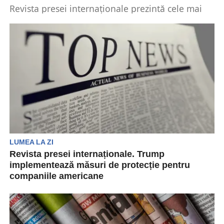
Revista presei internaționale prezintă cele mai
importante evenimente desfășurate la nivel
internațional, care au un impact...
LUMEA LA ZI
Revista presei internaționale. Trump
implementează măsuri de protecție pentru
companiile americane
Donald Trump a oferit companiilor
internaționale „printre cele mai mici impozite din
orice națiune”. Regulile se...