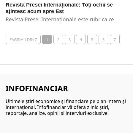
Revista Presei Internaționale: Toți ochii se
ațintesc acum spre Est
Revista Presei Internaționale este rubrica ce
prezintă cele mai importante evenimente la nivel
global din ultima...
PAGINA 1 DIN 7
1
2
3
4
5
6
7
INFOFINANCIAR
Ultimele ştiri economice şi financiare pe plan intern şi
internaţional. Infofinanciar vă oferă zilnic ştiri,
reportaje, analize, opinii şi interviuri exclusive.