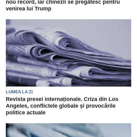
nou record, iar chinezii se pregătesc pentru
venirea lui Trump
Revista presei internaționale prezintă cele mai
importante evenimente din lume care au avut
loc pe parcursul...
LUMEA LA ZI
Revista presei internaționale. Criza din Los
Angeles, conflictele globale și provocările
politice actuale
Revista presei internaționale prezintă cele mai
importante evenimente din ultimele 24 de ore.
Indiferent de domeniu,...