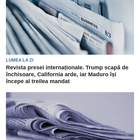
LUMEA LA ZI
Revista presei internaționale. Trump scapă de
închisoare, California arde, iar Maduro își
începe al treilea mandat
Revista presei internaționale scoate în evidență
cele mai semnificative evenimente de pe glob,
abordând subiecte diverse,...