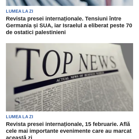
LUMEA LA ZI
Revista presei internaționale. Tensiuni între
Germania și SUA, iar Israelul a eliberat peste 70
de ostatici palestinieni
Revista presei internaționale aduce în atenția
cititorilor cele mai importante știri din ultimele
24 de ore....
LUMEA LA ZI
Revista presei internaționale, 15 februarie. Află
cele mai importante evenimente care au marcat
această zi