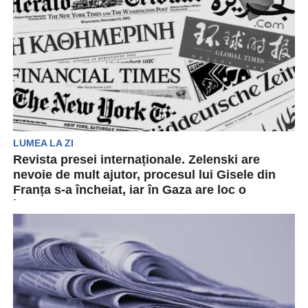
LUMEA LA ZI
Revista presei internaționale. Zelenski are
nevoie de mult ajutor, procesul lui Gisele din
Franța s-a încheiat, iar în Gaza are loc o
încetare a focului
Revista presei internaționale aduce în atenția
publicului cele mai importante informații din
ultimele 24 de ore....