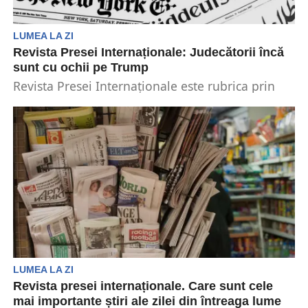
LUMEA LA ZI
Revista Presei Internaționale: Judecătorii încă
sunt cu ochii pe Trump
Revista Presei Internaționale este rubrica prin
care sunt prezentate cele mai noi și importante
evenimente la...
LUMEA LA ZI
Revista presei internaționale. Care sunt cele
mai importante știri ale zilei din întreaga lume