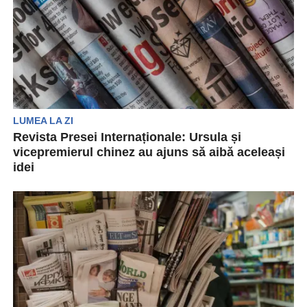
LUMEA LA ZI
Revista Presei Internaționale: Ursula și
vicepremierul chinez au ajuns sǎ aibǎ aceleași
idei
Revista Presei Internaționale este rubrica prin
care sunt prezentate, pe scurt, cele mai
importante evenimente la...