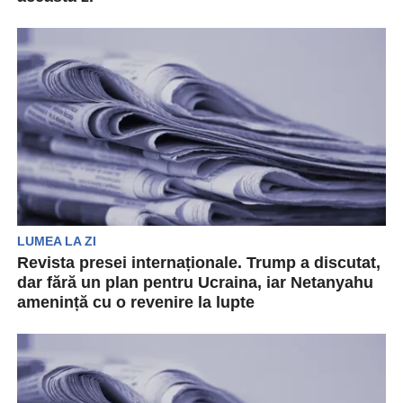
Revista presei internaționale prezintă cele mai
importante evenimente desfășurate la nivel
mondial, care au un impact...
LUMEA LA ZI
Revista presei internaționale. Trump a discutat,
dar fără un plan pentru Ucraina, iar Netanyahu
amenință cu o revenire la lupte
Revista presei internaționale prezintă cele mai
importate subiecte de pe mapamond. De la
discuțiile lui Trump...