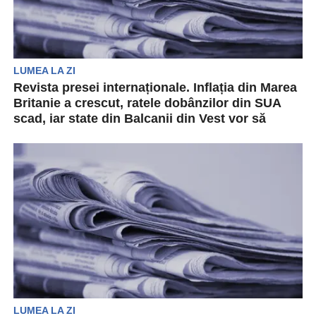
LUMEA LA ZI
Revista presei internaționale. Inflația din Marea
Britanie a crescut, ratele dobânzilor din SUA
scad, iar state din Balcanii din Vest vor să
adere la UE
Revista presei internaționale aduce în atenția
tuturor oamenilor ultimele eveniment de pe
mapamond. De la reducerea...
LUMEA LA ZI