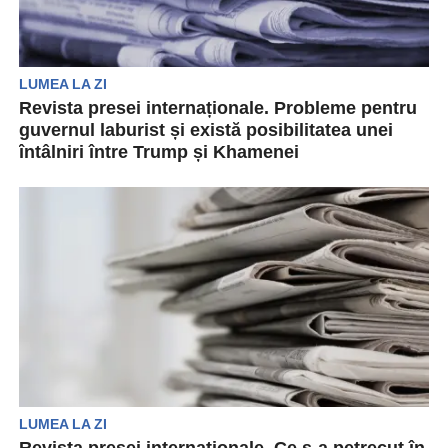
LUMEA LA ZI
Revista presei internaționale. Probleme pentru
guvernul laburist și există posibilitatea unei
întâlniri între Trump și Khamenei
Revista presei internaționale aduce în atenția
cititorilor cele mai importante noutăți din lume.
Acestea vin din...
LUMEA LA ZI