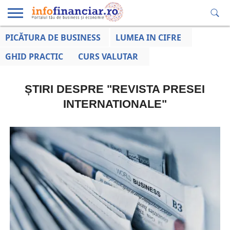
PICĂTURA DE BUSINESS
LUMEA IN CIFRE
EDUCAȚIE
ESENTIAL
INFO
LUMEA
OPINII
VOCILE
FINANCIARĂ
LA ZI
AFACERILOR
GHID PRACTIC
CURS VALUTAR
ȘTIRI DESPRE "REVISTA PRESEI
INTERNATIONALE"