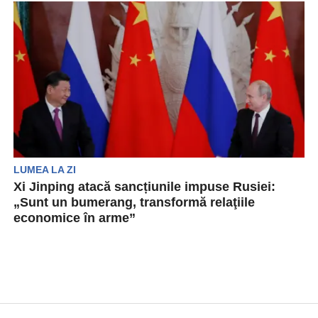
dintre cele trei camere care funcționează în
cadrul...
LUMEA LA ZI
Xi Jinping atacă sancțiunile impuse Rusiei:
„Sunt un bumerang, transformă relaţiile
economice în arme”
China acum și-a ales tabăra, președintele Xi
Jinping refuză să condamne invadarea Ucrainei
de către Rusia....