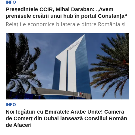
INFO
Președintele CCIR, Mihai Daraban: „Avem
premisele creării unui hub în portul Constanța“
Relațiile economice bilaterale dintre România și
China se dezvoltă constant. În 2023, valoarea
schimburilor comerciale dintre...
INFO
Noi legături cu Emiratele Arabe Unite! Camera
de Comerț din Dubai lansează Consiliul Român
de Afaceri
Camera de Comerț din Dubai, care este una