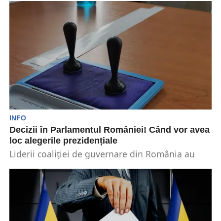
fi amânate până...
INFO
Decizii în Parlamentul României! Când vor avea
loc alegerile prezidențiale
Liderii coaliției de guvernare din România au
convenit ca primul tur al alegerilor prezidențiale
să aibă...