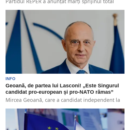
Partidul REPER a anunțat marți sprijinul total
pentru Elena Lasconi la alegerile prezidențiale.
Copreședinții Ramona Strugariu...
INFO
Geoană, de partea lui Lasconi! „Este Singurul
candidat pro-european şi pro-NATO rămas”
Mircea Geoană, care a candidat independent la
funcţia de preşedinte al României și a fost votat
cu...