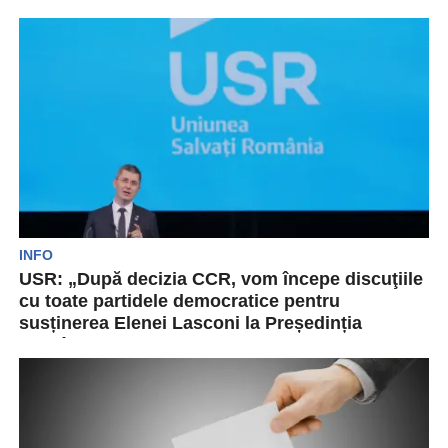
seară că partidul pe care îl conduce nu îl...
INFO
USR: „După decizia CCR, vom începe discuţiile
cu toate partidele democratice pentru
susținerea Elenei Lasconi la Președinția
României”
Prim-vicepreşedintele USR Dominic Fritz a
declarat, luni, că, după validarea primului tur al
alegerilor prezidenţiale de...