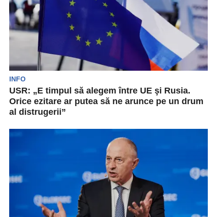
INFO
USR: „E timpul să alegem între UE şi Rusia.
Orice ezitare ar putea să ne arunce pe un drum
al distrugerii”
Preşedintele USR Vaslui, deputatul Mihai Botez,
le-a cerut liderilor politici din judeţ să se ralieze
în...