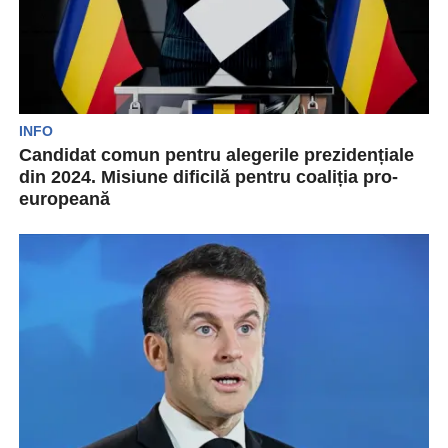
INFO
Candidat comun pentru alegerile prezidențiale
din 2024. Misiune dificilă pentru coaliția pro-
europeană
Partidele din coaliția pro-europeană din
România (PSD, PNL, USR și UDMR) se confruntă
cu dificultăți în...