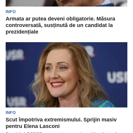
INFO
Armata ar putea deveni obligatorie. Măsura
controversată, susținută de un candidat la
prezidențiale
Declarațiile lui Călin Georgescu sunt adesea
contradictorii. El promovează pacea și încetarea
războiului. Aceste mesaje sunt...
INFO
Scut împotriva extremismului. Sprijin masiv
pentru Elena Lasconi