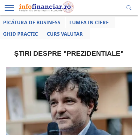
PICĂTURA DE BUSINESS
LUMEA IN CIFRE
EDUCAȚIE
ESENTIAL
INFO
LUMEA
OPINII
VOCILE
FINANCIARĂ
LA ZI
AFACERILOR
GHID PRACTIC
CURS VALUTAR
ȘTIRI DESPRE "PREZIDENTIALE"