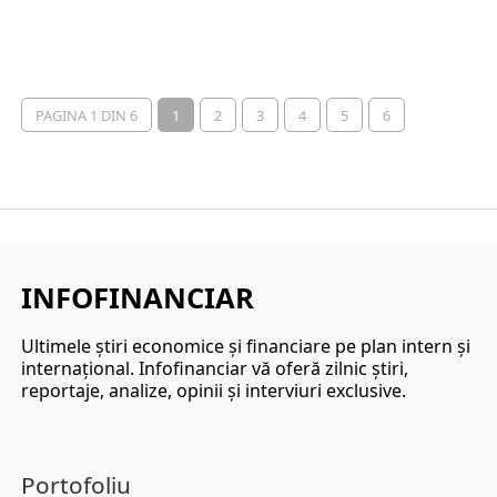
PAGINA 1 DIN 6
1
2
3
4
5
6
INFOFINANCIAR
Ultimele ştiri economice şi financiare pe plan intern şi
internaţional. Infofinanciar vă oferă zilnic ştiri,
reportaje, analize, opinii şi interviuri exclusive.
Portofoliu