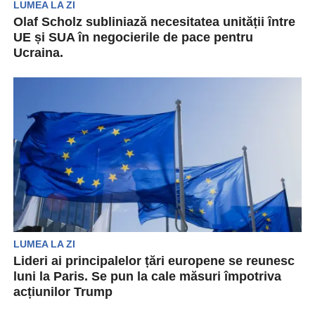
LUMEA LA ZI
Olaf Scholz subliniază necesitatea unității între
UE și SUA în negocierile de pace pentru
Ucraina.
După summitul de urgență de la Paris,
cancelarul german Olaf Scholz a transmis un
mesaj ferm...
LUMEA LA ZI
Lideri ai principalelor țări europene se reunesc
luni la Paris. Se pun la cale măsuri împotriva
acțiunilor Trump
Potrivit ultimelor date, lideri ai principalelor țări