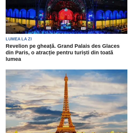
LUMEA LA ZI
Revelion pe gheață. Grand Palais des Glaces
din Paris, o atracție pentru turiști din toată
lumea
Ce se poate face în luna decembrie la Paris?
Foarte multe lucruri! În sezonul festiv din...