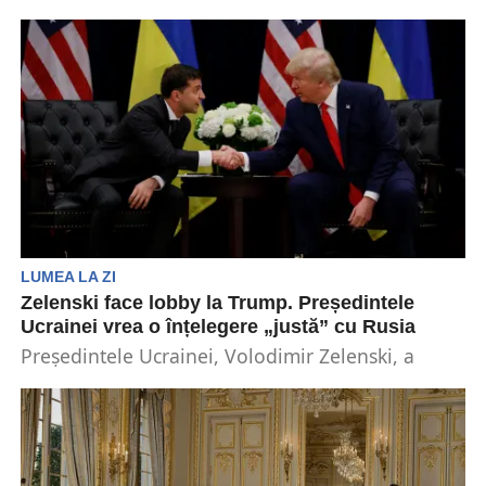
dimineața de 8 decembrie 2025 a avut loc și...
LUMEA LA ZI
Zelenski face lobby la Trump. Președintele
Ucrainei vrea o înțelegere „justă” cu Rusia
Președintele Ucrainei, Volodimir Zelenski, a
insistat sâmbătă, în cadrul unei întâlniri cu
președintele ales al SUA,...