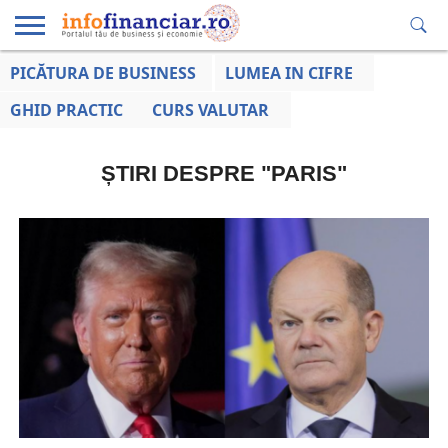
PICĂTURA DE BUSINESS
LUMEA IN CIFRE
EDUCAȚIE
ESENTIAL
INFO
LUMEA
OPINII
VOCILE
FINANCIARĂ
LA ZI
AFACERILOR
GHID PRACTIC
CURS VALUTAR
ȘTIRI DESPRE "PARIS"