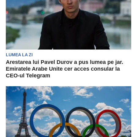
LUMEA LA ZI
Arestarea lui Pavel Durov a pus lumea pe jar.
Emiratele Arabe Unite cer acces consular la
CEO-ul Telegram
Emiratele Arabe Unite au anunțat luni seara că
au cerut guvernului francez să permită accesul
consular...