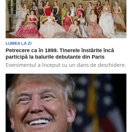
LUMEA LA ZI
Petrecere ca în 1899. Tinerele înstărite încă
participă la balurile debutante din Paris
Evenimentul a început cu un dans de deschidere.
Apoi „debutantele s-au aliniat pentru un vals
cu...