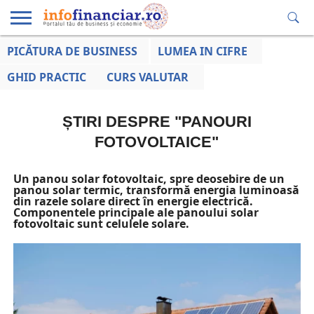
PICĂTURA DE BUSINESS
LUMEA IN CIFRE
EDUCAȚIE
ESENTIAL
INFO
LUMEA
OPINII
VOCILE
FINANCIARĂ
LA ZI
AFACERILOR
GHID PRACTIC
CURS VALUTAR
ȘTIRI DESPRE "PANOURI
FOTOVOLTAICE"
Un panou solar fotovoltaic, spre deosebire de un
panou solar termic, transformă energia luminoasă
din razele solare direct în energie electrică.
Componentele principale ale panoului solar
fotovoltaic sunt celulele solare.