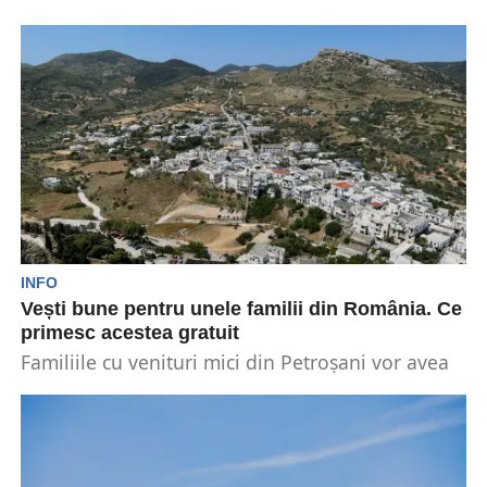
La începutul anului 2025, pensionarii au avut
parte de vești proaste privind indexarea
pensiilor mult așteptată....
INFO
Vești bune pentru unele familii din România. Ce
primesc acestea gratuit
Familiile cu venituri mici din Petroșani vor avea
ocazia să beneficieze de instalarea de panouri
fotovoltaice...