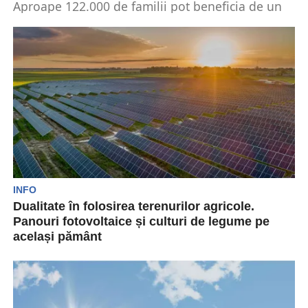
Aproape 122.000 de familii pot beneficia de un
nou ajutor din partea statului român. Este
vorba...
INFO
Dualitate în folosirea terenurilor agricole.
Panouri fotovoltaice și culturi de legume pe
același pământ
Într-o scrisoare trimisă către premier, o asociație
solicită instituțiilor să permită folosirea duală a
terenurilor agricole....