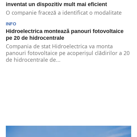
inventat un dispozitiv mult mai eficient
O companie fraceză a identificat o modalitate
profitabilă de a produce energie fără a mai
INFO
monta...
Hidroelectrica montează panouri fotovoltaice
pe 20 de hidrocentrale
Compania de stat Hidroelectrica va monta
panouri fotovoltaice pe acoperișul clădirilor a 20
de hidrocentrale de...