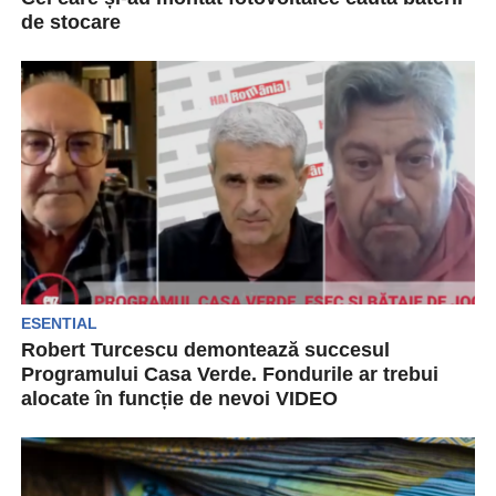
de stocare
Numărul prosumatorilor din România este în
creștere, iar cei care și-au montat fotovoltaice
caută baterii de...
ESENTIAL
Robert Turcescu demontează succesul
Programului Casa Verde. Fondurile ar trebui
alocate în funcție de nevoi VIDEO
Robert Turcescu și invitații săi, jurnaliștii Bogdan
Comaroni și Octavian Hoandră, au criticat în
ultima ediție...