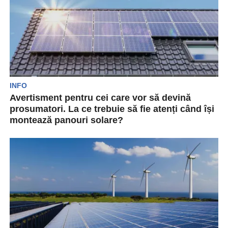
INFO
Avertisment pentru cei care vor să devină
prosumatori. La ce trebuie să fie atenți când își
montează panouri solare?
Interesul cetățenilor pentru panouri fotovoltaice
a crescut foarte mult în ultima perioadă, în țara
noastră. În...