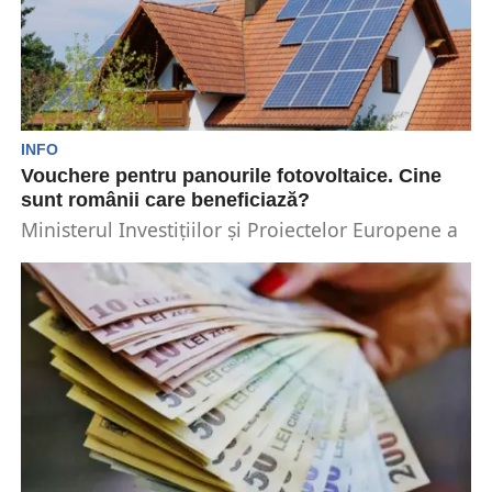
INFO
Vouchere pentru panourile fotovoltaice. Cine
sunt românii care beneficiază?
Ministerul Investițiilor și Proiectelor Europene a
prelungit termenul pentru accesa sprijinul
destinat instalării panourilor solare. Sprijinul...