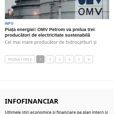
INFO
Piața energiei: OMV Petrom va prelua trei
producători de electricitate sustenabilă
Cel mai mare producător de hidrocarburi și
carburanți din țară, OMV Petrom va prelua trei
producători...
PAGINA 1 DIN 6
1
2
3
4
5
6
INFOFINANCIAR
Ultimele ştiri economice şi financiare pe plan intern şi