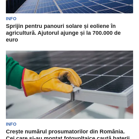
INFO
Sprijin pentru panouri solare și eoliene în
agricultură. Ajutorul ajunge și la 700.000 de
euro
Companiile din sectorul agricol pot beneficia de
sprijin de stat pentru instalarea de capacități de
producție...
INFO
Crește numărul prosumatorilor din România.
Cei care și-au montat fotovoltaice caută baterii