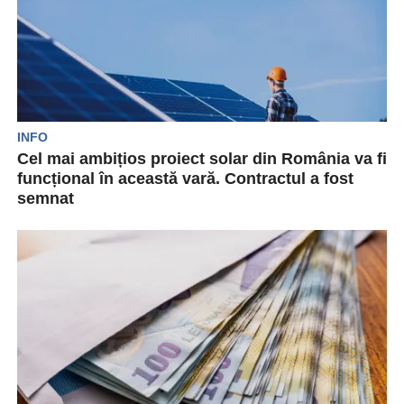
INFO
Cel mai ambițios proiect solar din România va fi
funcțional în această vară. Contractul a fost
semnat
Producătorul chinez de panouri solare LONGi a
semnat contractul pentru furnizarea panourilor
destinate unei noi centrale...