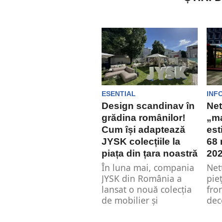
ESENTIAL
INF
Design scandinav în
Net
grădina românilor!
„ma
Cum își adaptează
est
JYSK colecțiile la
68 
piața din țara noastră
20
În luna mai, compania
Net
JYSK din România a
pie
lansat o nouă colecția
fro
de mobilier și
dec
accesorii...
mob