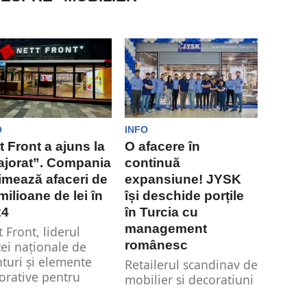
O
INFO
t Front a ajuns la
O afacere în
jorat”. Compania
continuă
imează afaceri de
expansiune! JYSK
milioane de lei ȋn
își deschide porțile
24
în Turcia cu
management
t Front, liderul
românesc
ței naționale de
nturi și elemente
Retailerul scandinav de
orative pentru
mobilier și decorațiuni
ilier, marchează
pentru casă JYSK intră