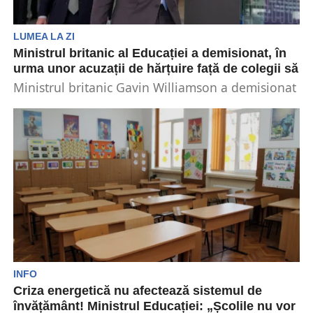
LUMEA LA ZI
Ministrul britanic al Educației a demisionat, în
urma unor acuzații de hărțuire față de colegii să
Ministrul britanic Gavin Williamson a demisionat
marți din guvern din cauza unor acuzații că și-ar
fi...
INFO
Criza energetică nu afectează sistemul de
învățământ! Ministrul Educației: „Școlile nu vor