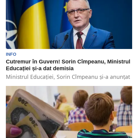
INFO
Cutremur în Guvern! Sorin Cîmpeanu, Ministrul
Educației și-a dat demisia
Ministrul Educației, Sorin Cîmpeanu și-a anunțat
demisia. Acesta printr-o postare pe pagina
personală de facebook a...