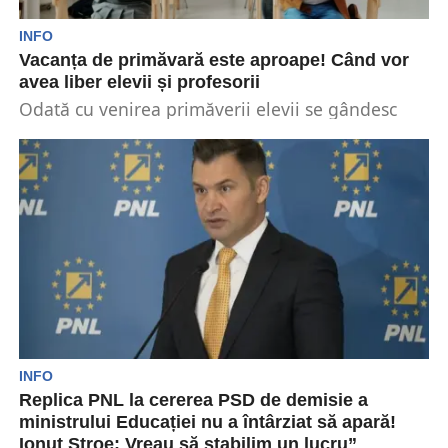
INFO
Vacanța de primăvară este aproape! Când vor
avea liber elevii și profesorii
Odată cu venirea primăverii elevii se gândesc
deja zile libere. Potrivit anului școlar, vacanța de
primăvara...
INFO
Replica PNL la cererea PSD de demisie a
ministrului Educației nu a întârziat să apară!
Ionuț Stroe: Vreau să stabilim un lucru”