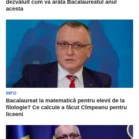
dezvăluit cum va arăta Bacalaureatul anul
acesta
Ministrul Educației, Sorin Cîmpeanu, susține că
elevii din acest an vor susține examenul de
bacalaureat așa...
INFO
Bacalaureat la matematică pentru elevii de la
filologie? Ce calcule a făcut Cîmpeanu pentru
liceeni
Se pare că schimbările din sistemul de educație
din țara noastră nu se opresc prea curând....