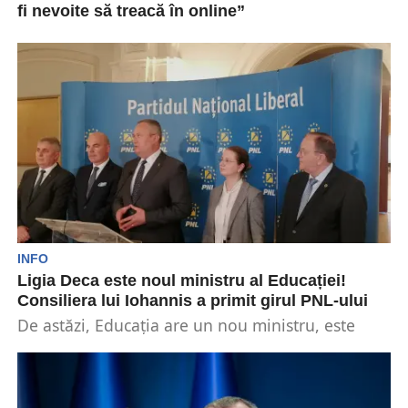
fi nevoite să treacă în online”
Speculațiile prin care se anunța o trecere la
sistemul de învățământ online din cauza crizei
energetice...
INFO
Ligia Deca este noul ministru al Educației!
Consiliera lui Iohannis a primit girul PNL-ului
De astăzi, Educația are un nou ministru, este
vorba de Ligia Deca consiliera președintelui
Klaus Iohannis ...