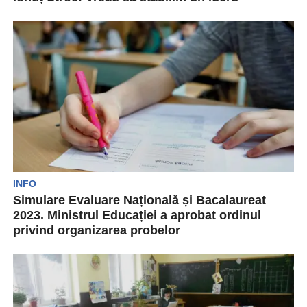
Purtătorul de cuvânt al PNL, Ionuț Stroe, a oferit
joi mai multe detalii, într-o intervenție la...
INFO
Simulare Evaluare Națională și Bacalaureat
2023. Ministrul Educației a aprobat ordinul
privind organizarea probelor
Simularea pentru Evaluarea Națională 2023 are
loc în perioada 20-22 martie, iar cea pentru
examenul de...