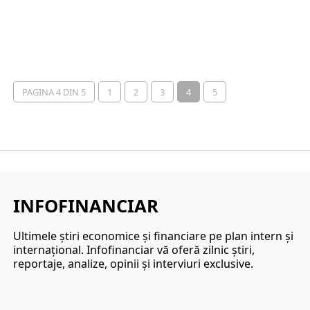
PAGINA 4 DIN 5
1
2
3
4
5
INFOFINANCIAR
Ultimele ştiri economice şi financiare pe plan intern şi
internaţional. Infofinanciar vă oferă zilnic ştiri,
reportaje, analize, opinii şi interviuri exclusive.