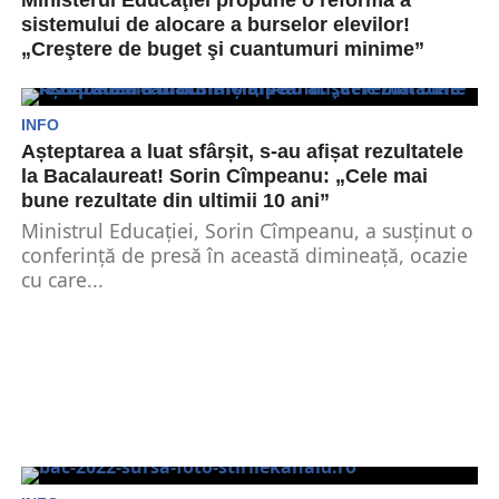
Ministerul Educaţiei propune o reformă a
sistemului de alocare a burselor elevilor!
„Creştere de buget şi cuantumuri minime”
Sunt anunțate creşteri importante de buget şi
cuantumuri minime care să fie garantate inclusiv
prin existenţa...
INFO
Așteptarea a luat sfârșit, s-au afișat rezultatele
la Bacalaureat! Sorin Cîmpeanu: „Cele mai
bune rezultate din ultimii 10 ani”
Ministrul Educației, Sorin Cîmpeanu, a susținut o
conferință de presă în această dimineață, ocazie
cu care...