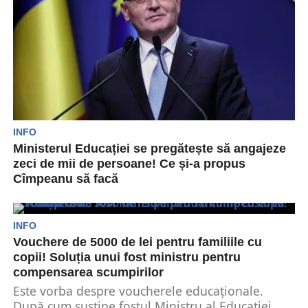
INFO
Ministerul Educației se pregătește să angajeze
zeci de mii de persoane! Ce și-a propus
Cîmpeanu să facă
Sorin Câmpeanu, ministrul Educației a transmis
pentru B1TV că de anul viitor vor fi valabile
mult...
INFO
Vouchere de 5000 de lei pentru familiile cu
copii! Soluția unui fost ministru pentru
compensarea scumpirilor
Este vorba despre voucherele educaționale.
După cum susține fostul Ministru al Educației,