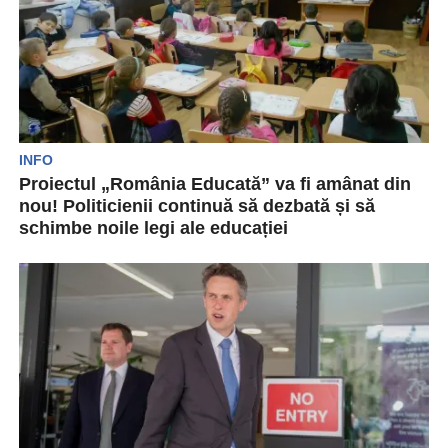
INFO
Proiectul „România Educată” va fi amânat din
nou! Politicienii continuă să dezbată și să
schimbe noile legi ale educației
România Educată, proiectul anunțat de
președintele Klaus Iohannis, care ar fi trebuit să
fi fost finalizat până...