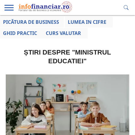
PICĂTURA DE BUSINESS
LUMEA IN CIFRE
EDUCAȚIE
ESENTIAL
INFO
LUMEA
OPINII
VOCILE
FINANCIARĂ
LA ZI
AFACERILOR
GHID PRACTIC
CURS VALUTAR
ȘTIRI DESPRE "MINISTRUL
EDUCATIEI"