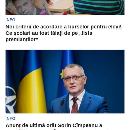
INFO
Noi criterii de acordare a burselor pentru elevi!
Ce școlari au fost tăiați de pe „lista
premianților”
Au fost publicate în Monitorul Oficial noile
reglementări privind bursele de merit și cele
sociale care...
INFO
Anunț de ultimă oră! Sorin Cîmpeanu a