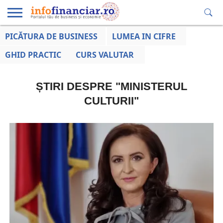
PICĂTURA DE BUSINESS
LUMEA IN CIFRE
EDUCAȚIE
ESENTIAL
INFO
LUMEA
OPINII
VOCILE
FINANCIARĂ
LA ZI
AFACERILOR
GHID PRACTIC
CURS VALUTAR
ȘTIRI DESPRE "MINISTERUL
CULTURII"