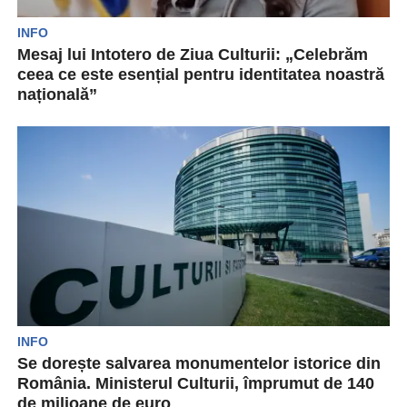
INFO
Mesaj lui Intotero de Ziua Culturii: „Celebrăm
ceea ce este esențial pentru identitatea noastră
națională”
Ministrul Culturii, Natalia Intotero, a transmis un
mesaj cu ocazia Zilei Naționale a Culturii. Și-a
reafirmat...
INFO
Se dorește salvarea monumentelor istorice din
România. Ministerul Culturii, împrumut de 140
de milioane de euro