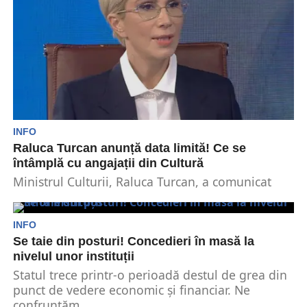
INFO
Raluca Turcan anunță data limită! Ce se
întâmplă cu angajații din Cultură
Ministrul Culturii, Raluca Turcan, a comunicat
astăzi că termenul de finalizare a procesului de
comasare a...
INFO
Se taie din posturi! Concedieri în masă la
nivelul unor instituții
Statul trece printr-o perioadă destul de grea din
punct de vedere economic și financiar. Ne
confruntăm...