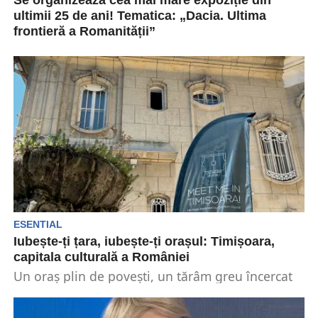
Se organizează cea mai mare expoziție din
ultimii 25 de ani! Tematica: „Dacia. Ultima
frontieră a Romanității”
Una dintre cele mai mari expoziții care s-a
organizat în ultimii 25 de ani va avea...
ESENTIAL
Iubește-ți țara, iubește-ți orașul: Timișoara,
capitala culturală a României
Un oraș plin de povești, un tărâm greu încercat
de provocările istoriei, dar care a știut...