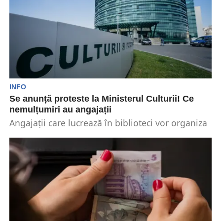
INFO
Se anunță proteste la Ministerul Culturii! Ce
nemulțumiri au angajații
Angajații care lucrează în biblioteci vor organiza
marți, 19 decembrie, o acțiune de protest în
fața...