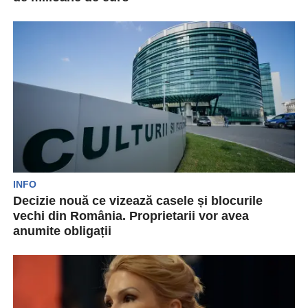
Conform Ministerului Culturii a fost aprobat un
împrumut de 140 de milioane de euro ce
vizează...
INFO
Decizie nouă ce vizează casele și blocurile
vechi din România. Proprietarii vor avea
anumite obligații
Se vor impune noi reguli pentru casele și
blocurile vechi din țară. Deputații au aprobat
un...