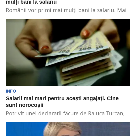
mulți bani la salariu
Românii vor primi mai mulți bani la salariu. Mai
exact o anumită categorie de români. Acest...
INFO
Salarii mai mari pentru acești angajați. Cine
sunt norocoșii
Potrivit unei declarații făcute de Raluca Turcan,
angajații din domeniul cultural primesc niște
salarii prea mici....