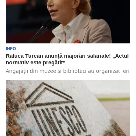
INFO
Raluca Turcan anunță majorări salariale! „Actul
normativ este pregătit”
Angajații din muzee și biblioteci au organizat ieri
o grevă japoneză, purtând banderole albe în
timpul...