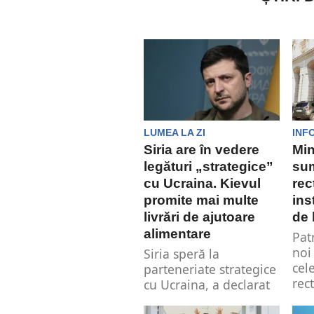
LUMEA LA ZI
INF
Siria are în vedere
Min
legături „strategice”
sum
cu Ucraina. Kievul
rec
promite mai multe
ins
livrări de ajutoare
de 
alimentare
Pat
noi
Siria speră la
cel
parteneriate strategice
rec
cu Ucraina, a declarat
luni noul său ministru