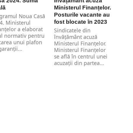
să 2024. Suma
învățământ acuză
ală
Ministerul Finanțelor.
Posturile vacante au
gramul Noua Casă
fost blocate în 2023
4. Ministerul
anțelor a elaborat
Sindicatele din
ul normativ pentru
învățământ acuză
carea unui plafon
Ministerul Finanțelor.
aranții...
Ministerul Finanțelor
se află în centrul unei
acuzații din partea...