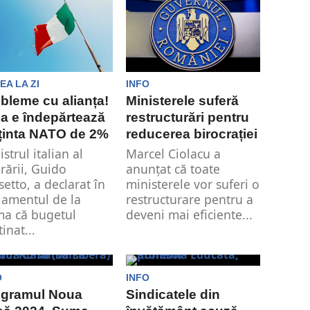
EA LA ZI
INFO
bleme cu alianța!
Ministerele suferă
lia e îndepărtează
restructurări pentru
ținta NATO de 2%
reducerea birocrației
strul italian al
Marcel Ciolacu a
rării, Guido
anunțat că toate
setto, a declarat în
ministerele vor suferi o
lamentul de la
restructurare pentru a
a că bugetul
deveni mai eficiente...
inat...
O
INFO
ogramul Noua
Sindicatele din