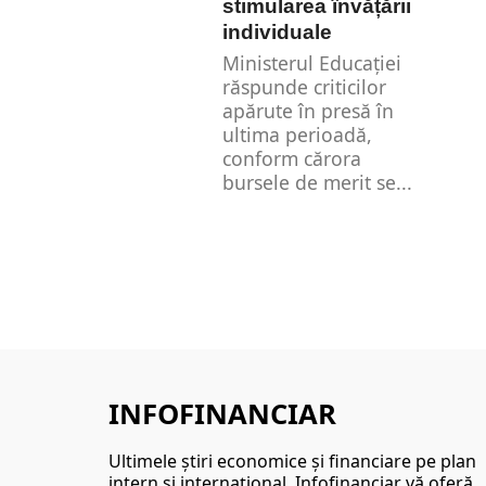
stimularea învățării
individuale
Ministerul Educației
răspunde criticilor
apărute în presă în
ultima perioadă,
conform cărora
bursele de merit se...
INFOFINANCIAR
Ultimele ştiri economice şi financiare pe plan
intern şi internaţional. Infofinanciar vă oferă