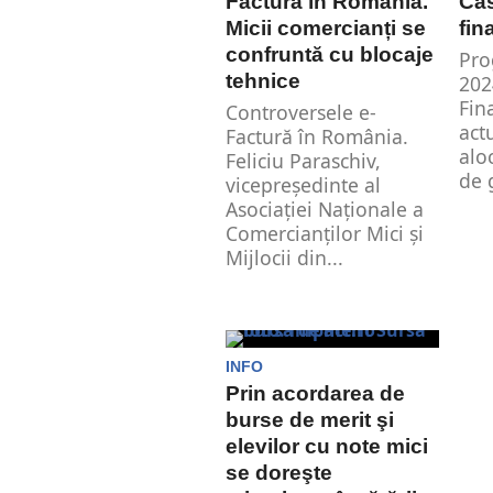
Factură în România.
Ca
Micii comercianți se
fin
confruntă cu blocaje
Pro
tehnice
202
Fin
Controversele e-
act
Factură în România.
alo
Feliciu Paraschiv,
de g
vicepreședinte al
Asociației Naționale a
Comercianților Mici și
Mijlocii din...
INFO
Prin acordarea de
burse de merit şi
elevilor cu note mici
se doreşte