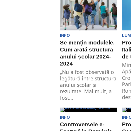
de Externe
omologului...
INFO
LUM
Se mențin modulele.
Pro
Cum arată structura
Ita
anului școlar 2024-
de 
2024
Mini
Apă
„Nu a fost observată o
Cro
legătură între structura
Par
anului şcolar şi
Rom
rezultate. Mai mult, a
dest
fost...
INFO
INF
Controversele e-
Pr