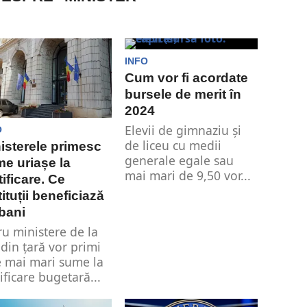
INFO
Cum vor fi acordate
bursele de merit în
2024
Elevii de gimnaziu și
O
de liceu cu medii
isterele primesc
generale egale sau
e uriașe la
mai mari de 9,50 vor...
tificare. Ce
tituții beneficiază
bani
ru ministere de la
 din țară vor primi
e mai mari sume la
tificare bugetară...