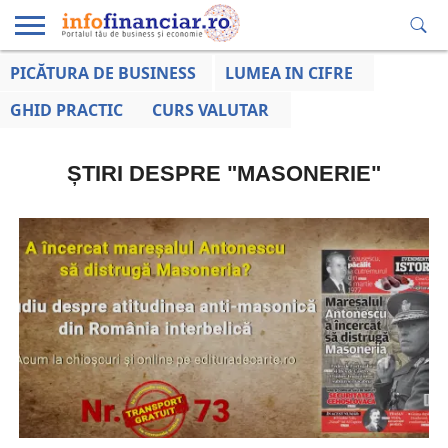
PICĂTURA DE BUSINESS
LUMEA IN CIFRE
EDUCAȚIE
ESENTIAL
INFO
LUMEA
OPINII
VOCILE
FINANCIARĂ
LA ZI
AFACERILOR
GHID PRACTIC
CURS VALUTAR
ȘTIRI DESPRE "MASONERIE"