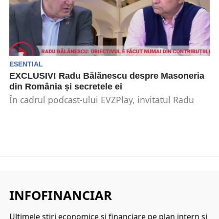
ESENTIAL
EXCLUSIV! Radu Bălănescu despre Masoneria
din România și secretele ei
În cadrul podcast-ului EVZPlay, invitatul Radu
Bălănescu care este medic pediatru și directorul
medical și șeful...
INFOFINANCIAR
Ultimele ştiri economice şi financiare pe plan intern şi