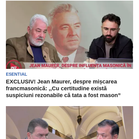
ESENTIAL
EXCLUSIV! Jean Maurer, despre mișcarea
francmasonică: ,,Cu certitudine există
suspiciuni rezonabile că tata a fost mason”
Ionuț Cristache l-a avut ca invitat pe Jean Maurer
în cadrul podcastului EVZ Play. Acesta a...