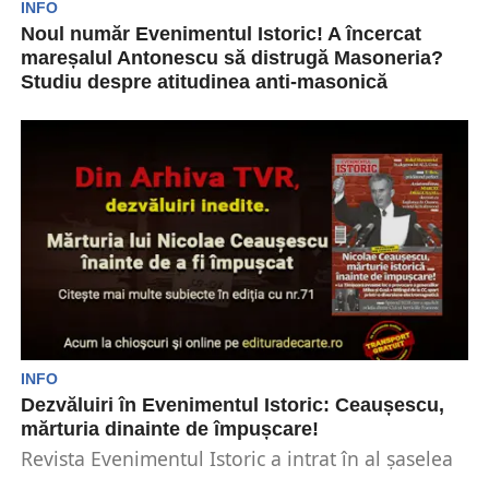
INFO
Noul număr Evenimentul Istoric! A încercat
mareșalul Antonescu să distrugă Masoneria?
Studiu despre atitudinea anti-masonică
Revista Evenimentu Istoric publică în fiecare lună
documente autentice, studii și interviuri în
exclusivitate pe teme...
INFO
Dezvăluiri în Evenimentul Istoric: Ceaușescu,
mărturia dinainte de împușcare!
Revista Evenimentul Istoric a intrat în al șaselea
an de existență. Primul număr din acest an...