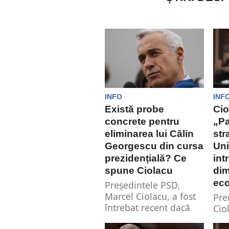
INFO
INF
Există probe
Cio
concrete pentru
„Pa
eliminarea lui Călin
str
Georgescu din cursa
Uni
prezidențială? Ce
int
spune Ciolacu
di
ec
Președintele PSD,
Marcel Ciolacu, a fost
Pre
întrebat recent dacă
Cio
există dovezi concrete
săp