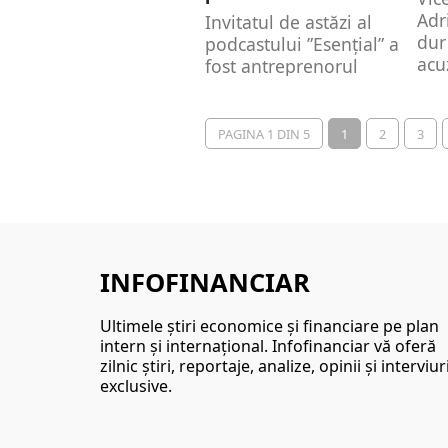
Adr
Invitatul de astăzi al
dur
podcastului ”Esențial” a
acu
fost antreprenorul
dup
Marius Bostan. Fost
man
ministru în guvernul
Con
condus...
PAGINA 1 DIN 5
1
2
3
INFOFINANCIAR
Ultimele ştiri economice şi financiare pe plan
intern şi internaţional. Infofinanciar vă oferă
zilnic ştiri, reportaje, analize, opinii şi interviur
exclusive.