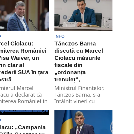
 întâlniri cu liderii
r mari fonduri...
O
INFO
cel Ciolacu:
Tánczos Barna
miterea României
discută cu Marcel
Visa Waiver, un
Ciolacu măsurile
n clar al
fiscale din
rederii SUA în țara
„ordonanța
stră
trenuleț”,
mierul Marcel
Ministrul Finanțelor,
lacu a declarat că
Tánczos Barna, s-a
iterea României în
întâlnit vineri cu
gramul Visa Waiver
premierul Marcel
rezintă un semn
Ciolacu la Palatul
..
Victoria pentru a...
O
olacu: „Campania