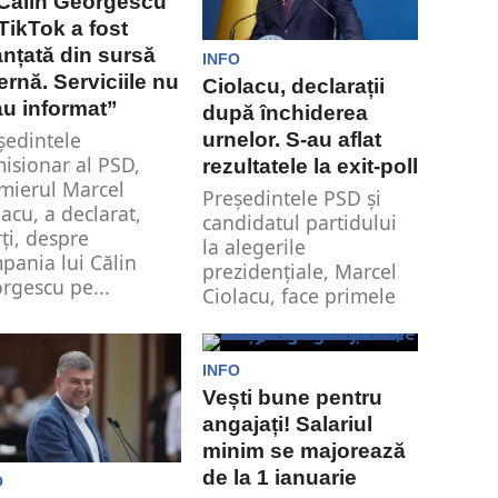
 Călin Georgescu
TikTok a fost
anțată din sursă
INFO
ernă. Serviciile nu
Ciolacu, declarații
u informat”
după închiderea
ședintele
urnelor. S-au aflat
isionar al PSD,
rezultatele la exit-poll
mierul Marcel
Președintele PSD și
lacu, a declarat,
candidatul partidului
ți, despre
la alegerile
pania lui Călin
prezidențiale, Marcel
rgescu pe...
Ciolacu, face primele
declarații după
închiderea urnelor...
INFO
Vești bune pentru
angajați! Salariul
minim se majorează
de la 1 ianuarie
O