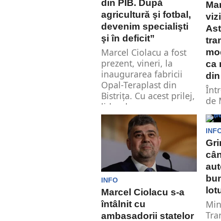
din PIB. După
Mar
agricultură şi fotbal,
viz
devenim specialişti
Ast
şi în deficit”
tra
Marcel Ciolacu a fost
mod
prezent, vineri, la
ca 
inaugurarea fabricii
din
Opal-Teraplast din
Într
Bistrița. Cu acest prilej,
de 
liderul...
Ast
com
INF
tram
Gri
câ
aut
bun
INFO
lot
Marcel Ciolacu s-a
Min
întâlnit cu
Tra
ambasadorii statelor