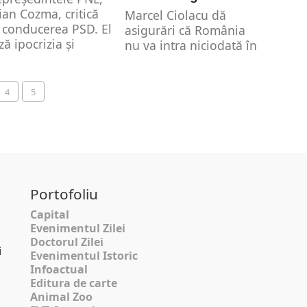
ian Cozma, critică
Marcel Ciolacu dă
 conducerea PSD. El
asigurări că România
ză ipocrizia și
nu va intra niciodată în
licitatea
război atât timp cât
ifestate la
PSD...
gresul...
4
5
Portofoliu
Capital
Evenimentul Zilei
Doctorul Zilei
i
Evenimentul Istoric
Infoactual
Editura de carte
Animal Zoo