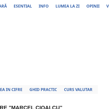
ARĂ
ESENTIAL
INFO
LUMEA LA ZI
OPINII
V
EA IN CIFRE
GHID PRACTIC
CURS VALUTAR
PRE "MARCEL CIOALCU"