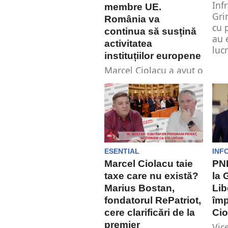
Inf
membre UE.
Gri
România va
cu 
continua să susțină
au 
activitatea
lucr
instituțiilor europene
Marcel Ciolacu a avut o
întrevedere cu
ambasadorii statelor
membre ale Uniunii
Europene, în cadrul
unui...
ESENTIAL
INF
Marcel Ciolacu taie
PNL
taxe care nu există?
la 
Marius Bostan,
Lib
fondatorul RePatriot,
împ
cere clarificări de la
Cio
premier
Vic