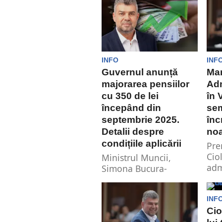
pentru eliminarea lui
avea
Călin...
uno
INFO
INF
Guvernul anunță
Mar
majorarea pensiilor
Ad
cu 350 de lei
în 
începând din
sem
septembrie 2025.
înc
Detalii despre
noa
condițiile aplicării
Pre
Cio
Ministrul Muncii,
adm
Simona Bucura-
pro
Oprescu, a anunțat
rep
recent o majorare
clar.
INF
semnificativă a
Ci
pensiilor, care vor