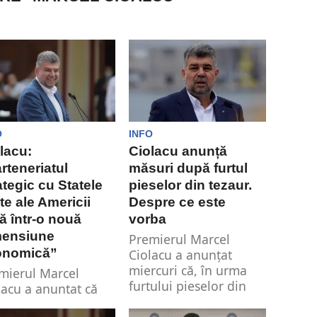
O
INFO
lacu:
Ciolacu anunță
rteneriatul
măsuri după furtul
ategic cu Statele
pieselor din tezaur.
te ale Americii
Despre ce este
ră într-o nouă
vorba
mensiune
Premierul Marcel
onomică”
Ciolacu a anunțat
miercuri că, în urma
mierul Marcel
furtului pieselor din
lacu a anunțat că
tezaur de la muzeul...
tămâna viitoare va