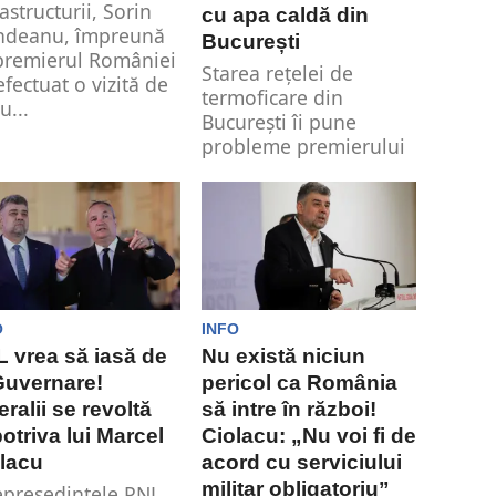
rastructurii, Sorin
cu apa caldă din
ndeanu, împreună
București
premierul României
Starea reţelei de
efectuat o vizită de
termoficare din
u...
Bucureşti îi pune
probleme premierului
Ciolacu. Acesta a avut
o discuție...
O
INFO
 vrea să iasă de
Nu există niciun
Guvernare!
pericol ca România
eralii se revoltă
să intre în război!
otriva lui Marcel
Ciolacu: „Nu voi fi de
lacu
acord cu serviciului
militar obligatoriu”
epreședintele PNL,