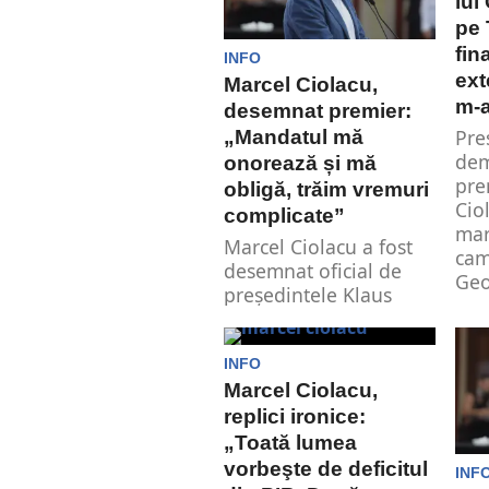
crește cu...
lui
pe 
fin
INFO
ext
Marcel Ciolacu,
m-a
desemnat premier:
Pre
„Mandatul mă
dem
onorează și mă
pre
obligă, trăim vremuri
Cio
complicate”
mar
Marcel Ciolacu a fost
cam
desemnat oficial de
Geo
președintele Klaus
Iohannis pentru a
forma viitorul guvern
al...
INFO
Marcel Ciolacu,
replici ironice:
„Toată lumea
vorbeşte de deficitul
INF