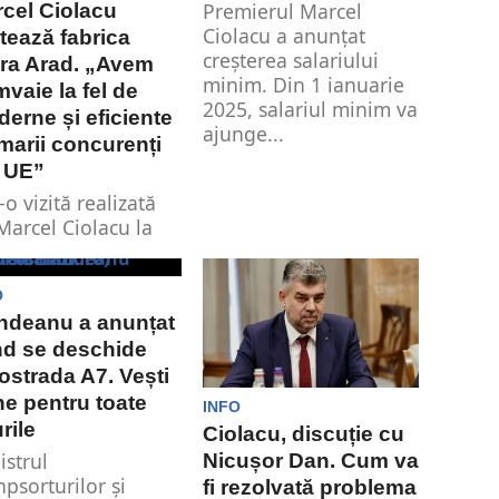
Premierul Marcel
cel Ciolacu
Ciolacu a anunțat
itează fabrica
creșterea salariului
ra Arad. „Avem
minim. Din 1 ianuarie
mvaie la fel de
2025, salariul minim va
erne și eficiente
ajunge...
marii concurenți
 UE”
-o vizită realizată
Marcel Ciolacu la
ra Group, aflăm că
pania produce
O
vaie la fel...
ndeanu a anunțat
nd se deschide
ostrada A7. Vești
e pentru toate
INFO
urile
Ciolacu, discuție cu
istrul
Nicușor Dan. Cum va
npsorturilor și
fi rezolvată problema