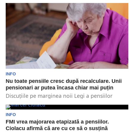
pensiilor dă deja rateuri. Unii pensionari ar
putea...
INFO
Nu toate pensiile cresc după recalculare. Unii
pensionari ar putea încasa chiar mai puțin
Discuțiile pe marginea noii Legi a pensiilor
continuă. Noul subiect fierbinte este articolul 125
potrivit căruia,...
INFO
FMI vrea majorarea etapizată a pensiilor.
Ciolacu afirmă că are cu ce să o susțină