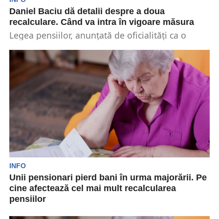
Daniel Baciu dă detalii despre a doua
recalculare. Când va intra în vigoare măsura
Legea pensiilor, anunțată de oficialități ca o
măsură de reinstaurare a echității între
pensionari, are nevoie...
INFO
Unii pensionari pierd bani în urma majorării. Pe
cine afectează cel mai mult recalcularea
pensiilor
Deși autoritățile au dat nenumărate asigurări că