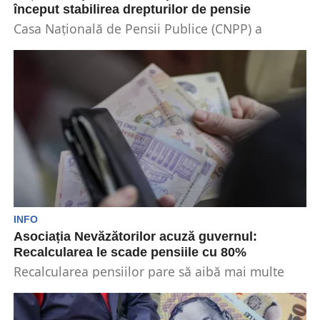
început stabilirea drepturilor de pensie
Casa Națională de Pensii Publice (CNPP) a
anunțat recent că sistemul informatic al
instituției a fost...
INFO
Asociația Nevăzătorilor acuză guvernul:
Recalcularea le scade pensiile cu 80%
Recalcularea pensiilor pare să aibă mai multe
erori decât admit guvernanții. Una dintre
categoriile afectate drastic...