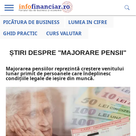
PICĂTURA DE BUSINESS
LUMEA IN CIFRE
EDUCAȚIE
ESENTIAL
INFO
LUMEA
OPINII
VOCILE
FINANCIARĂ
LA ZI
AFACERILOR
GHID PRACTIC
CURS VALUTAR
ȘTIRI DESPRE "MAJORARE PENSII"
Majorarea pensiilor reprezintă creștere venitului
lunar primit de persoanele care îndeplinesc
condițiile legale de ieșire din muncă.