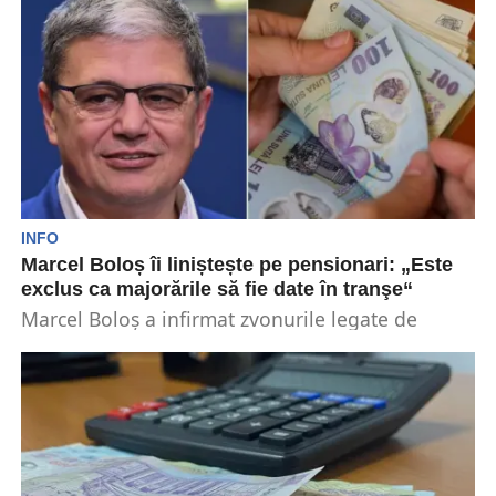
INFO
Marcel Boloș îi liniștește pe pensionari: „Este
exclus ca majorările să fie date în tranşe“
Marcel Boloş a infirmat zvonurile legate de
faptul că statul nu dispune de fondurile necesare
pentru...