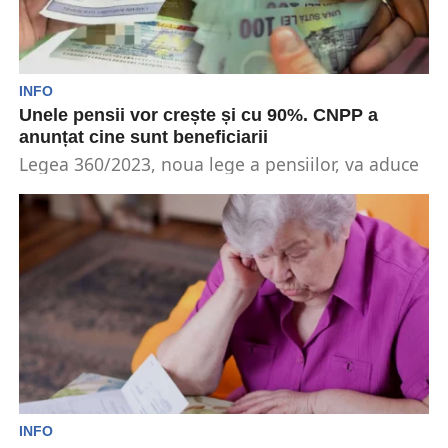
INFO
Unele pensii vor crește și cu 90%. CNPP a
anunțat cine sunt beneficiarii
Legea 360/2023, noua lege a pensiilor, va aduce
majorări de venituri pentru peste 3 milioane
de...
INFO