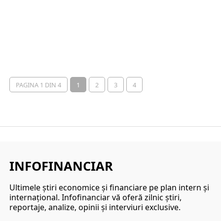
PAGINA 1 DIN 4
1
2
3
4
INFOFINANCIAR
Ultimele ştiri economice şi financiare pe plan intern şi
internaţional. Infofinanciar vă oferă zilnic ştiri,
reportaje, analize, opinii şi interviuri exclusive.