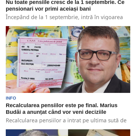
Nu toate pensiile cresc de la 1 septembrie. Ce
pensionari vor primi aceiași bani
Începând de la 1 septembrie, intră în vigoarea
integral legea pensiilor. Recalcularea mult-
așteaptă de seniori nu...
INFO
Recalcularea pensiilor este pe final. Marius
Budăi a anunțat când vor veni deciziile
Recalcularea pensiilor a intrat pe ultima sută de
metri. Casele de pensii județene pregătesc deja
listele...