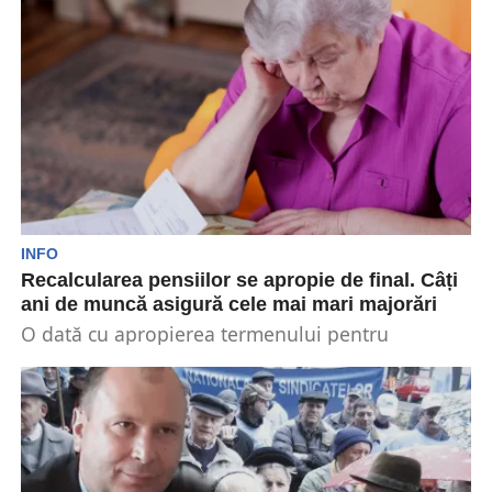
recalcularea pensiilor va duce la creșterea
veniturilor seniorilor, efectele...
INFO
Recalcularea pensiilor se apropie de final. Câți
ani de muncă asigură cele mai mari majorări
O dată cu apropierea termenului pentru
recalcularea pensiilor din septembrie, apar tot
mai multe informații despre...