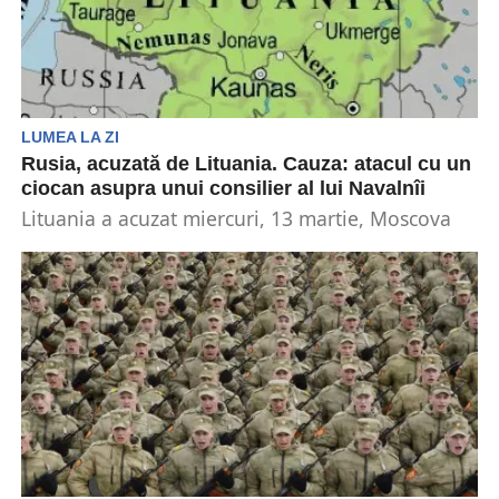
LUMEA LA ZI
Rusia, acuzată de Lituania. Cauza: atacul cu un
ciocan asupra unui consilier al lui Navalnîi
Lituania a acuzat miercuri, 13 martie, Moscova
pentru atacul comis în cursul nopții de un
atacator...