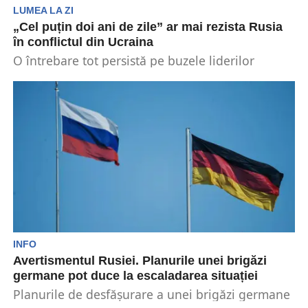
LUMEA LA ZI
„Cel puțin doi ani de zile” ar mai rezista Rusia
în conflictul din Ucraina
O întrebare tot persistă pe buzele liderilor
europeni: „Cât mai durează conflictul militar
dintre Ucraina și...
INFO
Avertismentul Rusiei. Planurile unei brigăzi
germane pot duce la escaladarea situației
Planurile de desfășurare a unei brigăzi germane