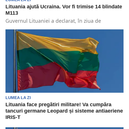
Lituania ajută Ucraina. Vor fi trimise 14 blindate
M113
Guvernul Lituaniei a declarat, în ziua de
miercuri, că va trimite 14 blindate M113 pentru
a...
LUMEA LA ZI
Lituania face pregătiri militare! Va cumpăra
tancuri germane Leopard și sisteme antiaeriene
IRIS-T
Lituania a luat decizia de a achiziționa tancuri