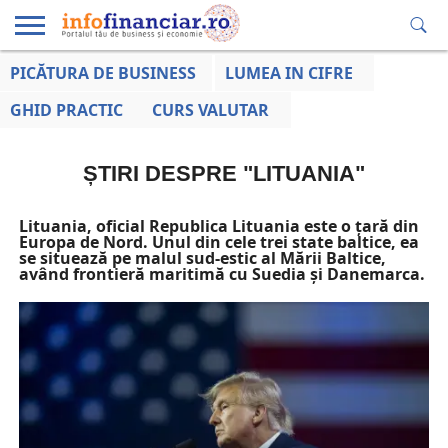
PICĂTURA DE BUSINESS
LUMEA IN CIFRE
EDUCAȚIE
ESENTIAL
INFO
LUMEA
OPINII
VOCILE
FINANCIARĂ
LA ZI
AFACERILOR
GHID PRACTIC
CURS VALUTAR
ȘTIRI DESPRE "LITUANIA"
Lituania, oficial Republica Lituania este o țară din
Europa de Nord. Unul din cele trei state baltice, ea
se situează pe malul sud-estic al Mării Baltice,
având frontieră maritimă cu Suedia și Danemarca.