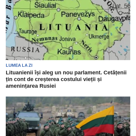
LUMEA LA ZI
Lituanienii își aleg un nou parlament. Cetățenii
țin cont de creșterea costului vieții și
amenințarea Rusiei
Lituanienii își vor alege duminică, 13 octombrie,
un nou parlament în cadrul unui vot dominat
de...