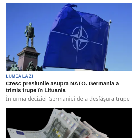
permanente în Lituania ar duce la o „escaladare
a...
LUMEA LA ZI
Cresc presiunile asupra NATO. Germania a
trimis trupe în Lituania
În urma deciziei Germaniei de a desfășura trupe
în Lituania pe fondul războiului din Ucraina,
unele...