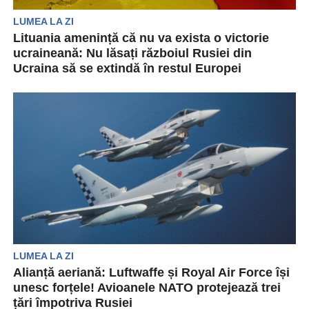
LUMEA LA ZI
Lituania amenință că nu va exista o victorie
ucraineană: Nu lăsați războiul Rusiei din
Ucraina să se extindă în restul Europei
Ministrul lituanian de externe, Gabrielius
Landsbergis, contribuie la tragerea semnalului
de alarmă cu privire la pericolul...
LUMEA LA ZI
Alianță aeriană: Luftwaffe și Royal Air Force își
unesc forțele! Avioanele NATO protejează trei
țări împotriva Rusiei