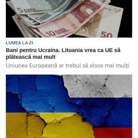
LUMEA LA ZI
Bani pentru Ucraina. Lituania vrea ca UE să
plătească mai mult
Uniunea Europeană ar trebui să aloce mai mulți
bani pentru Ucraina în bugetul său revizuit pe...