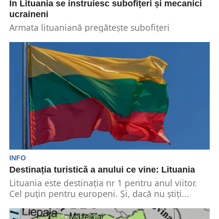
În Lituania se instruiesc subofițeri și mecanici
ucraineni
Armata lituaniană pregătește subofițeri
ucraineni. Cursanții vin de cele mai multe ori
direct de pe front...
INFO
Destinația turistică a anului ce vine: Lituania
Lituania este destinația nr 1 pentru anul viitor.
Cel puțin pentru europeni. Și, dacă nu știți...