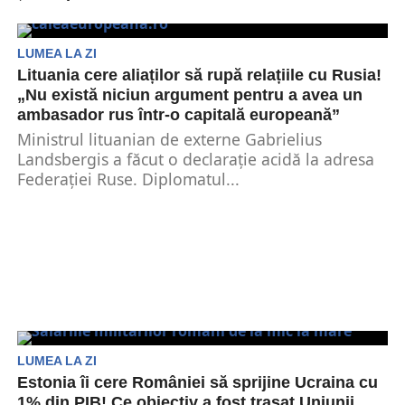
Marea Britanie și Germania vor monitoriza
împreună spațiul aerian deasupra a trei țări care
se învecinează...
LUMEA LA ZI
Lituania cere aliaților să rupă relațiile cu Rusia!
„Nu există niciun argument pentru a avea un
ambasador rus într-o capitală europeană”
Ministrul lituanian de externe Gabrielius
Landsbergis a făcut o declarație acidă la adresa
Federației Ruse. Diplomatul...
LUMEA LA ZI
Estonia îi cere României să sprijine Ucraina cu
1% din PIB! Ce obiectiv a fost trasat Uniunii