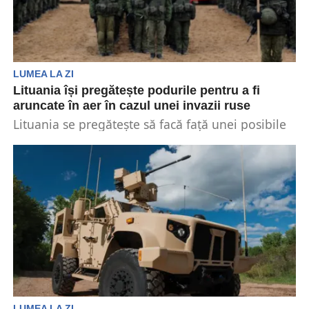
LUMEA LA ZI
Lituania își pregătește podurile pentru a fi
aruncate în aer în cazul unei invazii ruse
Lituania se pregătește să facă față unei posibile
invazii a teritoriului său de către armata rusă....
LUMEA LA ZI