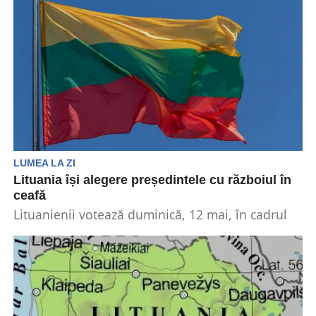
Leopard, fabricate în Germania, și sisteme de
rachete...
LUMEA LA ZI
Lituania își alegere președintele cu războiul în
ceafă
Lituanienii votează duminică, 12 mai, în cadrul
alegerilor prezidenţiale. Totul se petrece într-un
moment în care...