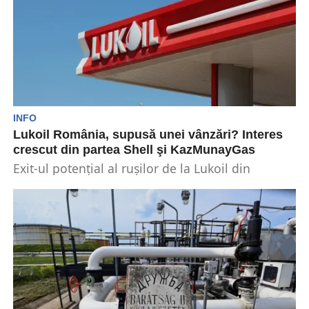
INFO
Lukoil România, supusă unei vânzări? Interes
crescut din partea Shell şi KazMunayGas
Exit-ul potențial al rușilor de la Lukoil din
România devine o problemă complexă în
contextul tranziției...