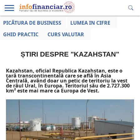
PICĂTURA DE BUSINESS
LUMEA IN CIFRE
EDUCAȚIE
ESENTIAL
INFO
LUMEA
OPINII
VOCILE
FINANCIARĂ
LA ZI
AFACERILOR
GHID PRACTIC
CURS VALUTAR
ȘTIRI DESPRE "KAZAHSTAN"
Kazahstan, oficial Republica Kazahstan, este o
țară transcontinentală care se află în Asia
Centrală, având doar un petic de teritoriu la vest
de râul Ural, în Europa. Teritoriul său de 2.727.300
km² este mai mare ca Europa de Vest.