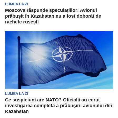
LUMEA LA ZI
Moscova răspunde speculațiilor! Avionul
prăbușit în Kazahstan nu a fost doborât de
rachete rusești
Un avion de pasageri s-a prăbușit în Kazahstan.
Incidentul a fost soldat cu 38 de decese...
LUMEA LA ZI
Ce suspiciuni are NATO? Oficialii au cerut
investigarea completă a prăbușirii avionului din
Kazahstan