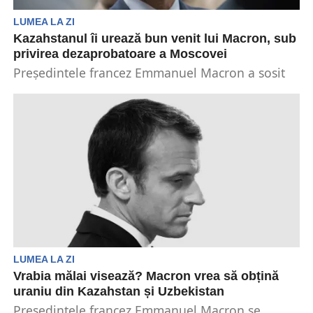
LUMEA LA ZI
Kazahstanul îi urează bun venit lui Macron, sub
privirea dezaprobatoare a Moscovei
Președintele francez Emmanuel Macron a sosit
miercuri în Kazahstan în prima etapă a unei
călătorii în...
LUMEA LA ZI
Vrabia mălai visează? Macron vrea să obțină
uraniu din Kazahstan și Uzbekistan
Președintele francez Emmanuel Macron se