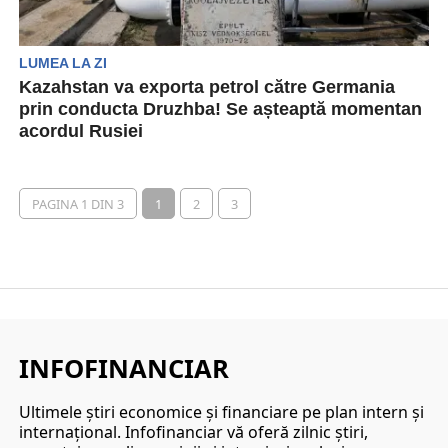
LUMEA LA ZI
Kazahstan va exporta petrol către Germania
prin conducta Druzhba! Se așteaptă momentan
acordul Rusiei
Kazahstanul, prin intermediul companiei
membră a grupului kazah de petrol din care face
parte și Rompetrol,...
PAGINA 1 DIN 3
1
2
3
INFOFINANCIAR
Ultimele ştiri economice şi financiare pe plan intern şi
internaţional. Infofinanciar vă oferă zilnic ştiri,