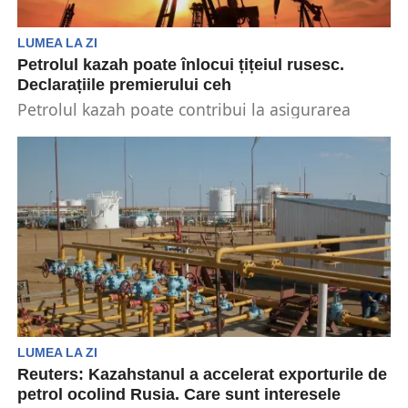
LUMEA LA ZI
Petrolul kazah poate înlocui țițeiul rusesc.
Declarațiile premierului ceh
Petrolul kazah poate contribui la asigurarea
securității energetice a Republicii Cehe, după ce
aceasta a încetat...
LUMEA LA ZI
Reuters: Kazahstanul a accelerat exporturile de
petrol ocolind Rusia. Care sunt interesele