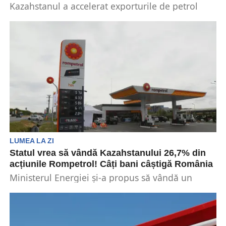
Kazahstanul a accelerat exporturile de petrol
care ocolesc Rusia în primul trimestru al anului
2023, în...
LUMEA LA ZI
Statul vrea să vândă Kazahstanului 26,7% din
acțiunile Rompetrol! Câți bani câștigă România
Ministerul Energiei și-a propus să vândă un
procent semnificativ din participația deținută în
numele statului român...