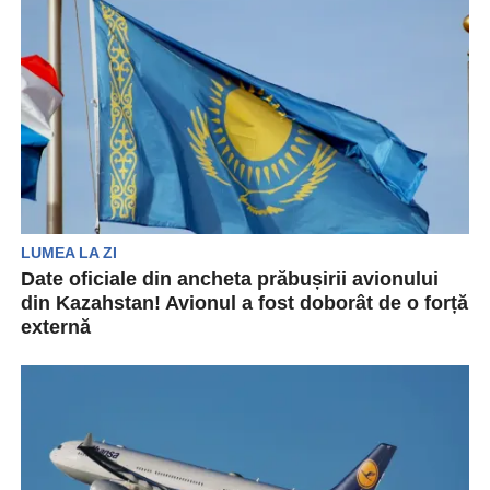
și independentă” în urma prăbușirii unui avion
Embraer 190...
LUMEA LA ZI
Date oficiale din ancheta prăbușirii avionului
din Kazahstan! Avionul a fost doborât de o forță
externă
Avionul de pasageri al Azerbaijan Airlines, care s-
a prăbușit în Kazahstan pe 25 decembrie 2024,
a...