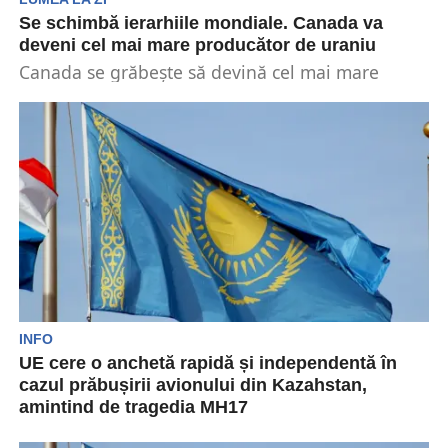
Se schimbă ierarhiile mondiale. Canada va
deveni cel mai mare producător de uraniu
Canada se grăbește să devină cel mai mare
producător mondial de uraniu. Ritmul
accelerează pe măsură...
INFO
UE cere o anchetă rapidă și independentă în
cazul prăbușirii avionului din Kazahstan,
amintind de tragedia MH17
Uniunea Europeană a solicitat o anchetă „rapidă