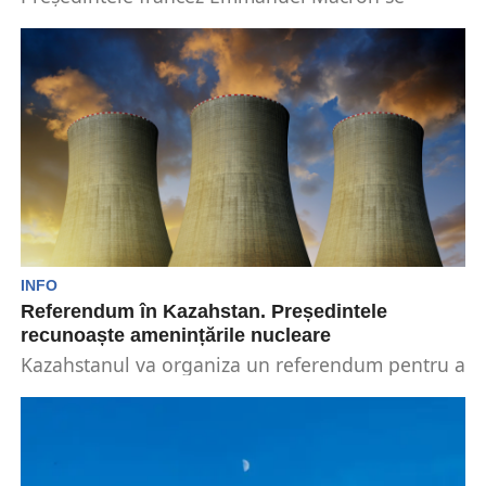
deplasează miercuri, 1 noiembrie, în Kazahstan
și Uzbekistan. Liderul de la...
INFO
Referendum în Kazahstan. Președintele
recunoaște amenințările nucleare
Kazahstanul va organiza un referendum pentru a
decide dacă va construi sau nu prima sa
centrală...