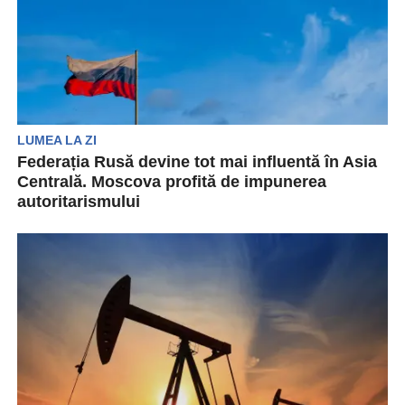
LUMEA LA ZI
Federația Rusă devine tot mai influentă în Asia
Centrală. Moscova profită de impunerea
autoritarismului
Asia Centrală devine tot mai autoritară chiar sub
ochii noștri. După acapararea puterii în timpul
pandemiei,...