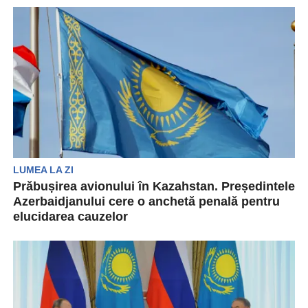
NATO a cerut joi o investigație completă a
cauzelor prăbușirii avionului Azerbaidjan Airlines
din Kazahstan. În...
LUMEA LA ZI
Prăbușirea avionului în Kazahstan. Președintele
Azerbaidjanului cere o anchetă penală pentru
elucidarea cauzelor
Președintele Azerbaidjanului, Ilham Aliyev, a
solicitat constituirea unei comisii pentru
investigarea prăbușirii avionului companiei
Azerbaijan Airlines...