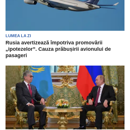
LUMEA LA ZI
Rusia avertizează împotriva promovării
„ipotezelor”. Cauza prăbușirii avionului de
pasageri
Guvernul rus a avertizat împotriva promovării
„ipotezelor” cu privire la cauza prăbușirii unui
avion de pasageri...