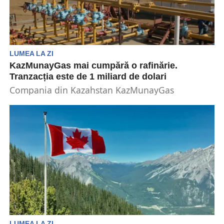
LUMEA LA ZI
KazMunayGas mai cumpără o rafinărie.
Tranzacția este de 1 miliard de dolari
Compania din Kazahstan KazMunayGas
intenționează să achiziționeze rafinăria Burgas,
din Bulgaria, într-o tranzacție de 1 miliard...
LUMEA LA ZI