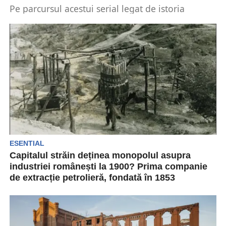
Pe parcursul acestui serial legat de istoria
economică a Principatelor Române și a României
am trecut...
ESENTIAL
Capitalul străin deținea monopolul asupra
industriei românești la 1900? Prima companie
de extracție petrolieră, fondată în 1853
Industria românească începe să se dezvolte de
abia din a doua jumătate a secolului XIX. Până...