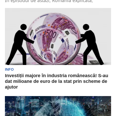
În episodul de astăzi, România explicată,
descriem în termeni generali cum a decurs
procesul de privatizare...
INFO
Investiții majore în industria românească! S-au
dat milioane de euro de la stat prin scheme de
ajutor
Ministrul Economiei, Florin Spătarul, a promis că
va acorda o atenție deosebită industriei
românești. Sectorul secundar...