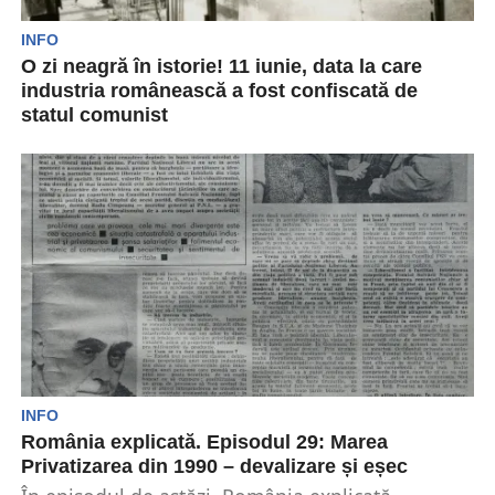
INFO
O zi neagră în istorie! 11 iunie, data la care
industria românească a fost confiscată de
statul comunist
Acum 67 de ani, la data de 11 iunie 1948, Legea
119 a marcat tranziția României...
INFO
România explicată. Episodul 29: Marea
Privatizarea din 1990 – devalizare și eșec