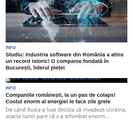
INFO
Studiu: Industria software din România a atins
un record istoric! O companie fondată în
București, liderul pieței
Potrivit unui studiu desfășurat de compania de
analiză financiară KeysFin, industria de software
la nivel național...
INFO
Companiile românești, la un pas de colaps!
Costul enorm al energiei le face zile grele
De când Rusia a luat decizia să invadeze Ucraina,
soarta lumii pare că s-a schimbat enorm...