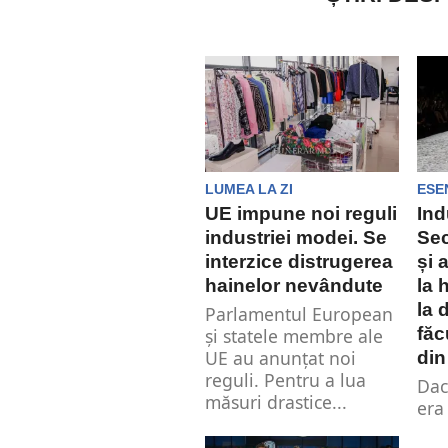
LUMEA LA ZI
ESE
UE impune noi reguli
Ind
industriei modei. Se
Sec
interzice distrugerea
și 
hainelor nevândute
la 
la 
Parlamentul European
făc
și statele membre ale
UE au anunțat noi
di
reguli. Pentru a lua
Dac
măsuri drastice...
era
oam