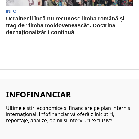
INFO
Ucrainenii încă nu recunosc limba română și
trag de ”limba moldovenească”. Doctrina
deznaționalizării continuă
Douăzeci de ONG-uri alături de instituții de
presă din zone precum Cernuți, Transcarpatia,
Odesa și Kiev...
INFOFINANCIAR
Ultimele ştiri economice şi financiare pe plan intern şi
internaţional. Infofinanciar vă oferă zilnic ştiri,
reportaje, analize, opinii şi interviuri exclusive.