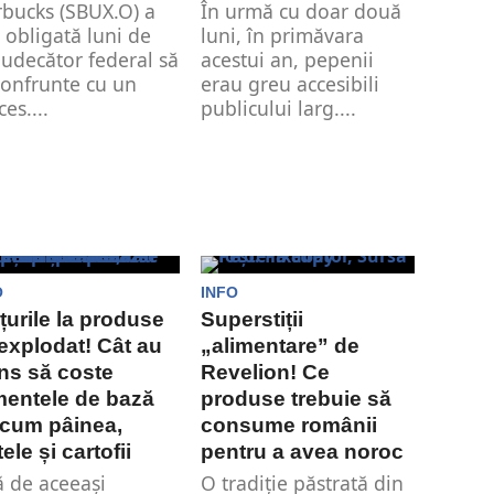
rbucks (SBUX.O) a
În urmă cu doar două
t obligată luni de
luni, în primăvara
judecător federal să
acestui an, pepenii
confrunte cu un
erau greu accesibili
es....
publicului larg....
O
INFO
țurile la produse
Superstiții
explodat! Cât au
„alimentare” de
ns să coste
Revelion! Ce
mentele de bază
produse trebuie să
cum pâinea,
consume românii
tele și cartofii
pentru a avea noroc
ă de aceeași
O tradiție păstrată din