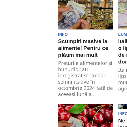
în..
INFO
LUM
Scumpiri masive la
Ita
alimente! Pentru ce
o l
plătim mai mult
de
dom
Prețurile alimentelor și
bunurilor au
Ita
înregistrat schimbări
lip
semnificative în
mun
octombrie 2024 față de
agri
aceeași lună a...
INF
Ne 