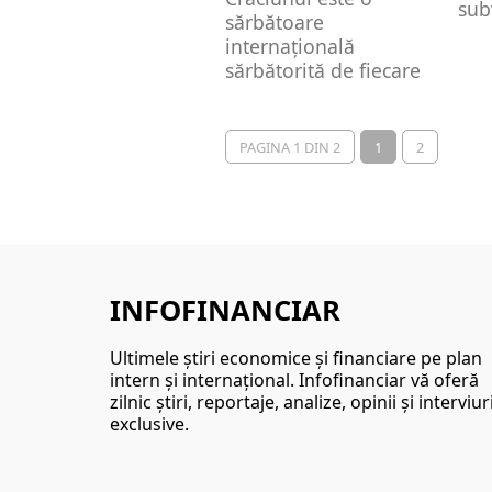
sub
sărbătoare
internațională
sărbătorită de fiecare
popor în funcție de
orânduiala religioasă,
cutumele și...
PAGINA 1 DIN 2
1
2
INFOFINANCIAR
Ultimele ştiri economice şi financiare pe plan
intern şi internaţional. Infofinanciar vă oferă
zilnic ştiri, reportaje, analize, opinii şi interviur
exclusive.