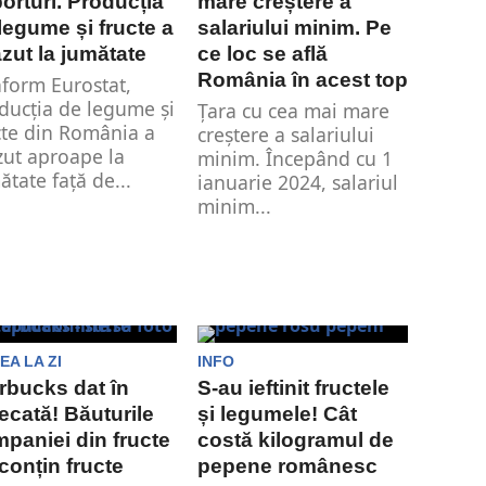
orturi. Producția
mare creștere a
legume și fructe a
salariului minim. Pe
zut la jumătate
ce loc se află
România în acest top
form Eurostat,
ducția de legume și
Țara cu cea mai mare
cte din România a
creștere a salariului
zut aproape la
minim. Începând cu 1
ătate față de...
ianuarie 2024, salariul
minim...
EA LA ZI
INFO
rbucks dat în
S-au ieftinit fructele
ecată! Băuturile
și legumele! Cât
paniei din fructe
costă kilogramul de
conțin fructe
pepene românesc