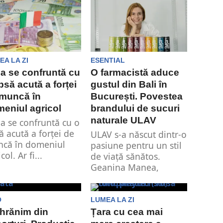
.
EA LA ZI
ESENTIAL
lia se confruntă cu
O farmacistă aduce
ipsă acută a forței
gustul din Bali în
 muncă în
București. Povestea
eniul agricol
brandului de sucuri
naturale ULAV
lia se confruntă cu o
să acută a forței de
ULAV s-a născut dintr-o
că în domeniul
pasiune pentru un stil
col. Ar fi...
de viață sănătos.
Geanina Manea,
antreprenoarea care
la...
O
LUMEA LA ZI
hrănim din
Țara cu cea mai