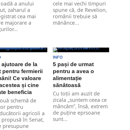
ioadă a anului
cele mai vechi timpuri
cut, zaharul a
spune că, de Revelion,
egistrat cea mai
românii trebuie să
e majorare a
mănânce...
urilor...
O
INFO
 ajutoare de la
5 pași de urmat
t pentru fermierii
pentru a avea o
âni! Ce valoare
alimentație
acestea și cine
sănătoasă
te beneficia
Cu toții am auzit de
zicala „suntem ceea ce
ouă schemă de
mâncăm”, însă, extrem
tor pentru
de puține eprsoane
ducătorii agricoli a
sunt...
t propusă în Senat,
e presupune