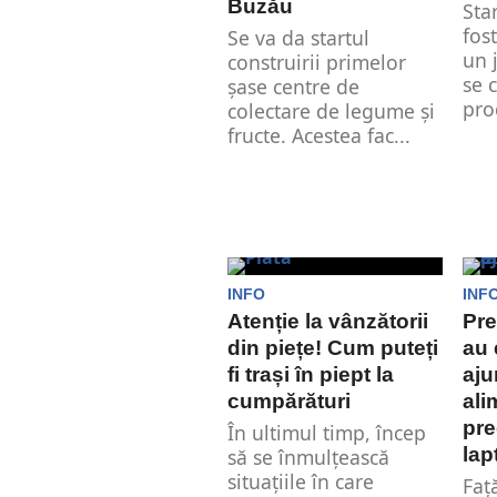
Buzău
Sta
fos
Se va da startul
un 
construirii primelor
se 
șase centre de
proc
colectare de legume și
fructe. Acestea fac...
INFO
INF
Atenție la vânzătorii
Pre
din piețe! Cum puteți
au 
fi trași în piept la
aju
cumpărături
ali
pre
În ultimul timp, încep
lap
să se înmulțească
situațiile în care
Faț