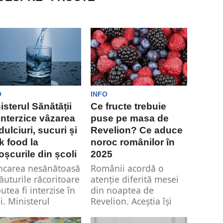
O
INFO
isterul Sănătății
Ce fructe trebuie
interzice vâzarea
puse pe masa de
dulciuri, sucuri și
Revelion? Ce aduce
k food la
noroc românilor în
oșcurile din școli
2025
carea nesănătoasă
Românii acordă o
băuturile răcoritoare
atenție diferită mesei
utea fi interzise în
din noaptea de
li. Ministerul
Revelion. Aceștia își
ătăţii propune ca
doresc să aibă de...