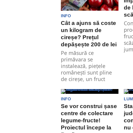
imp
de 
scă
INFO
Con
Cât a ajuns să coste
pro
un kilogram de
fru
cireșe? Prețul
scă
depășește 200 de lei
jum
Pe măsură ce
primăvara se
instalează, piețele
românești sunt pline
de cireșe, un fruct
preferat de...
INFO
LUM
Se vor construi șase
Sta
centre de colectare
jud
legume-fructe!
com
Proiectul începe la
nu 