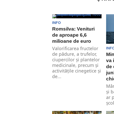
INFO
Romsilva: Venituri
de aproape 6,6
milioane de euro
Valorificarea fructelor
INF
de pădure, a trufelor,
Min
ciupercilor şi plantelor
va 
medicinale, precum şi
de 
activităţile cinegetice şi
jun
de...
chi
Mân
şi 
ar p
şco
Săn