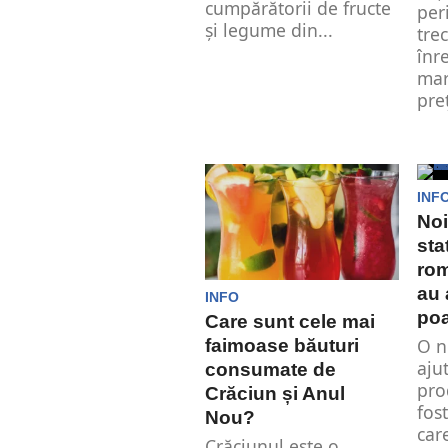
cumpărătorii de fructe
per
și legume din...
tre
înr
mar
preț
INF
Noi
sta
rom
au 
INFO
poa
Care sunt cele mai
O n
faimoase băuturi
aju
consumate de
pro
Crăciun și Anul
fos
Nou?
car
Crăciunul este o