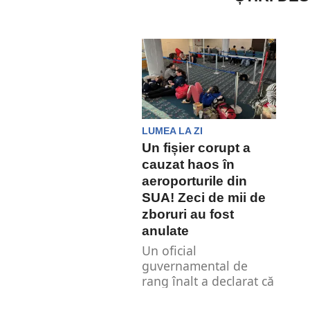
LUMEA LA ZI
Un fișier corupt a
cauzat haos în
aeroporturile din
SUA! Zeci de mii de
zboruri au fost
anulate
Un oficial
guvernamental de
rang înalt a declarat că
un fișier corupt a