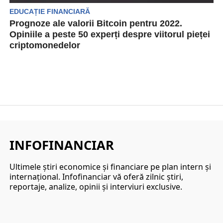
EDUCAȚIE FINANCIARĂ
Prognoze ale valorii Bitcoin pentru 2022.
Opiniile a peste 50 experți despre viitorul pieței
criptomonedelor
Platforma Finder a trimis un chestionar către 53
de fondatori/experiți care lucrează în cadrul
diferitelor fintechuri....
INFOFINANCIAR
Ultimele ştiri economice şi financiare pe plan intern şi
internaţional. Infofinanciar vă oferă zilnic ştiri,
reportaje, analize, opinii şi interviuri exclusive.