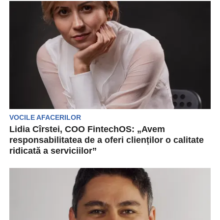
holding bancar. Autoritățile...
VOCILE AFACERILOR
Lidia Cîrstei, COO FintechOS: „Avem
responsabilitatea de a oferi clienților o calitate
ridicată a serviciilor”
Cotat ca unul dintre cele mai de succes startup-
uri românești apărute în ultimii ani, fapt
confirmat...