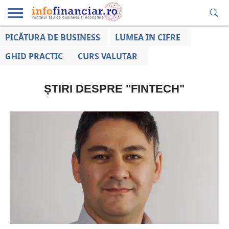
PICĂTURA DE BUSINESS
LUMEA IN CIFRE
EDUCAȚIE
ESENTIAL
INFO
LUMEA
OPINII
VOCILE
FINANCIARĂ
LA ZI
AFACERILOR
GHID PRACTIC
CURS VALUTAR
ȘTIRI DESPRE "FINTECH"