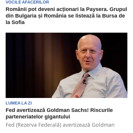
VOCILE AFACERILOR
Românii pot deveni acționari la Paysera. Grupul
din Bulgaria și România se listează la Bursa de
la Sofia
Piața globală de neobanking a cunoscut o
majorare accelerată în ultimii ani. Conform
estimărilor din 2024,...
LUMEA LA ZI
Fed avertizează Goldman Sachs! Riscurile
parteneriatelor gigantului
Fed (Rezerva Federală) avertizează Goldman
Sachs, una dintre cele mai mari companii de