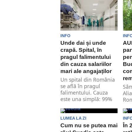
INFO
INF
Unde dai și unde
AU
crapă. Spital, în
par
pragul falimentului
pen
din cauza salariilor
Buc
mari ale angajaților
co
rem
Un spital din România
se află în pragul
Sâm
falimentului. Cauza
Ali
este una simplă: 99%
Rom
din buget...
can
fun
LUMEA LA ZI
INF
Cum nu se putea mai
În 