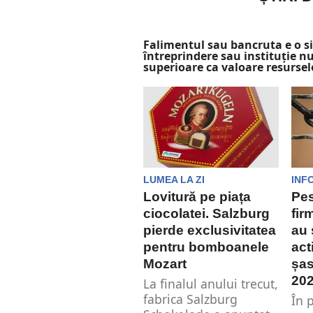
Falimentul sau bancruta e o sit
întreprindere sau instituție nu
superioare ca valoare resursel
LUMEA LA ZI
INF
Lovitură pe piața
Pes
ciocolatei. Salzburg
fir
pierde exclusivitatea
au
pentru bomboanele
act
Mozart
șas
20
La finalul anului trecut,
fabrica Salzburg
În 