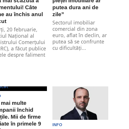
ă mai scăzută a
pieței imobiliare ar
imentului! Câte
putea dura ani de
me au închis anul
zile”
cut
Sectorul imobiliar
comercial din zona
ți, 20 februarie,
euro, aflat în declin, ar
ciul Naţional al
putea să se confrunte
istrului Comerţului
cu dificultăți...
RC), a făcut publice
ele despre faliment
O
 mai multe
panii închid
țile. Mii de firme
iate în primele 9
INFO