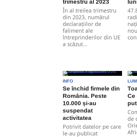
trimestru al 2023
lun
În al treilea trimestru
47.
din 2023, numărul
rad
declarațiilor de
naţ
faliment ale
nou
întreprinderilor din UE
con
a scăzut...
INFO
LUM
Se închid firmele din
Toa
România. Peste
Ce 
10.000 și-au
put
suspendat
Com
activitatea
de 
Ori
Potrivit datelor pe care
Afr
le-au publicat