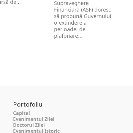
ursă de...
Supraveghere
Financiară (ASF) doresc
să propună Guvernului
o extindere a
perioadei de
plafonare...
Portofoliu
Capital
Evenimentul Zilei
Doctorul Zilei
i
Evenimentul Istoric