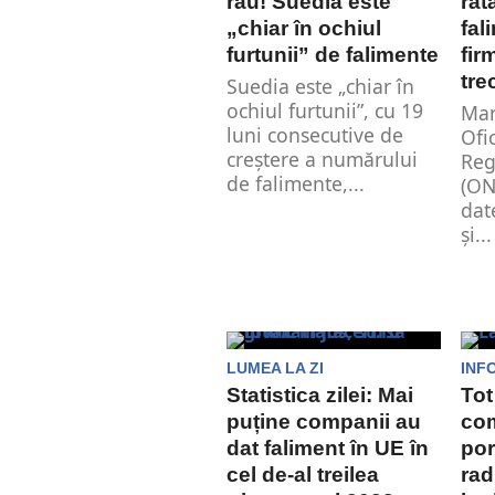
rău! Suedia este
rat
„chiar în ochiul
fal
furtunii” de falimente
fir
tre
Suedia este „chiar în
ochiul furtunii”, cu 19
Mar
luni consecutive de
Ofi
creştere a numărului
Reg
de falimente,...
(ON
dat
și...
LUMEA LA ZI
INF
Statistica zilei: Mai
Tot
puține companii au
com
dat faliment în UE în
por
cel de-al treilea
rad