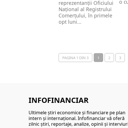
o c
reprezentanții Oficiului
Național al Registrului
Comerțului, în primele
opt luni...
PAGINA 1 DIN 3
1
2
3
INFOFINANCIAR
Ultimele ştiri economice şi financiare pe plan
intern şi internaţional. Infofinanciar vă oferă
zilnic ştiri, reportaje, analize, opinii şi interviur