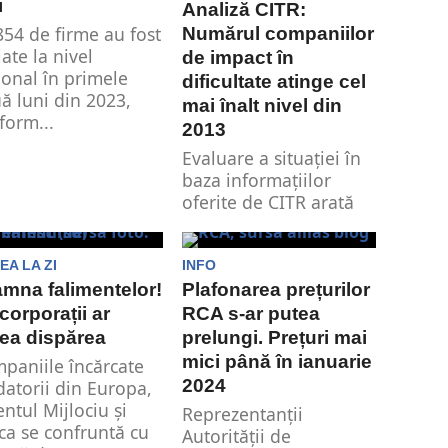
i
Analiză CITR:
854 de firme au fost
Numărul companiilor
iate la nivel
de impact în
ional în primele
dificultate atinge cel
ă luni din 2023,
mai înalt nivel din
form...
2013
Evaluare a situației în
baza informațiilor
oferite de CITR arată
că numărul
companiilor cu
probleme din...
EA LA ZI
INFO
mna falimentelor!
Plafonarea prețurilor
corporații ar
RCA s-ar putea
ea dispărea
prelungi. Prețuri mai
mici până în ianuarie
paniile încărcate
2024
datorii din Europa,
entul Mijlociu și
Reprezentanții
ica se confruntă cu
Autorității de