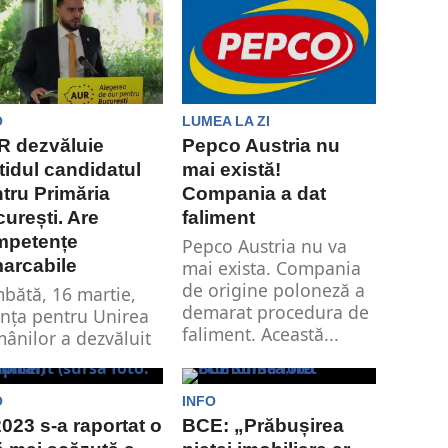
personal a ajuns...
O
LUMEA LA ZI
R dezvăluie
Pepco Austria nu
tidul candidatul
mai există!
tru Primăria
Compania a dat
urești. Are
faliment
mpetențe
Pepco Austria nu va
arcabile
mai exista. Compania
de origine poloneză a
bătă, 16 martie,
demarat procedura de
anța pentru Unirea
faliment. Această...
ânilor a dezvăluit
didatul său pentru
cția de primar al...
O
INFO
2023 s-a raportat o
BCE: „Prăbușirea