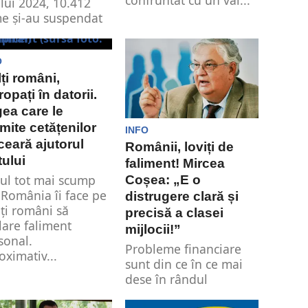
confruntat cu un val...
lui 2024, 10.412
me și-au suspendat
ivitatea. Acest
ăr este cu...
O
ți români,
ropați în datorii.
ea care le
mite cetățenilor
INFO
ceară ajutorul
Românii, loviți de
tului
faliment! Mircea
iul tot mai scump
Coșea: „E o
 România îi face pe
distrugere clară și
ți români să
precisă a clasei
lare faliment
mijlocii!”
sonal.
Probleme financiare
oximativ...
sunt din ce în ce mai
dese în rândul
românilor. Falimentul