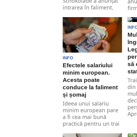
Schokolade a anunțat
anu
intrarea în faliment,
fir
ceea ce va duce...
act
num
INF
Mul
îng
Leg
per
INFO
să 
Efectele salariului
sta
minim european.
Tra
Acesta poate
din
conduce la faliment
mul
și șomaj
dec
Ideea unui salariu
per
minim european pare
Apr
a fi cea mai bună
practică pentru un trai
decent....