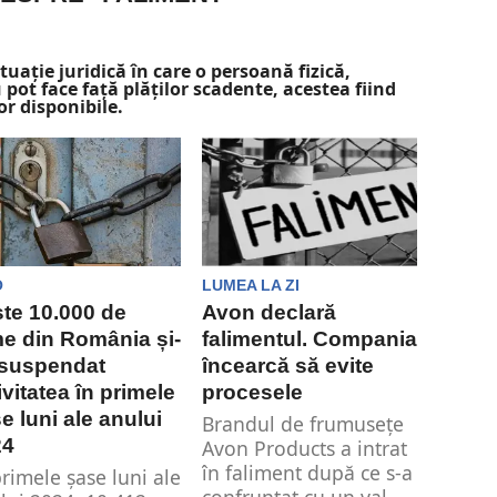
uație juridică în care o persoană fizică,
 pot face față plăților scadente, acestea fiind
or disponibile.
O
LUMEA LA ZI
te 10.000 de
Avon declară
me din România și-
falimentul. Compania
 suspendat
încearcă să evite
ivitatea în primele
procesele
e luni ale anului
Brandul de frumusețe
24
Avon Products a intrat
în faliment după ce s-a
primele șase luni ale