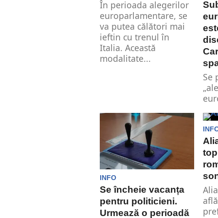
În perioada alegerilor
Sub
europarlamentare, se
eur
va putea călători mai
est
ieftin cu trenul în
dis
Italia. Această
Car
modalitate...
sp
Se 
„al
eur
est
se ț
spaț
INF
Ali
top
rom
son
INFO
Ali
Se încheie vacanța
afl
pentru politicieni.
pre
Urmează o perioadă