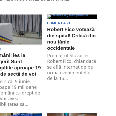
LUMEA LA ZI
Robert Fico votează
din spital! Critică din
nou țările
occidentale
O
Premierul Slovaciei,
ânii ies la
Robert Fico, chiar dacă
geri! Sunt
se află internat de pe
gătite aproape 19
urma evenimentelor
 de secții de vot
de la 15...
inică, 9 iunie,
oape 19 milioane
români cu drept de
 vor avea
bilitatea să...