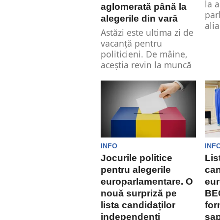
la 
aglomerată până la
par
alegerile din vară
alia
Astăzi este ultima zi de
vacanță pentru
politicieni. De mâine,
aceștia revin la muncă
și vor...
INFO
INF
Jocurile politice
Lis
pentru alegerile
can
europarlamentare. O
eur
nouă surpriză pe
BEC
lista candidaților
for
independenți
șap