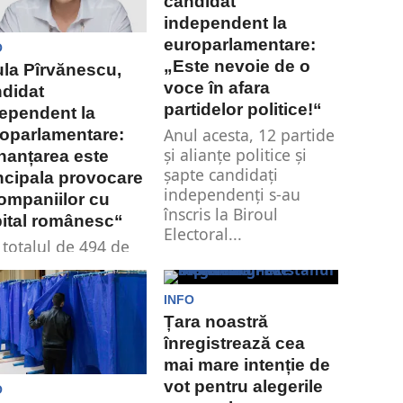
candidat
independent la
europarlamentare:
O
„Este nevoie de o
la Pîrvănescu,
voce în afara
didat
partidelor politice!“
ependent la
Anul acesta, 12 partide
oparlamentare:
și alianțe politice și
nanțarea este
șapte candidați
ncipala provocare
independenți s-au
ompaniilor cu
înscris la Biroul
ital românesc“
Electoral...
 totalul de 494 de
didați la alegerile
oparlamentare,
INFO
la Pîrvânescu este
Țara noastră
gura independentă.
înregistrează cea
spre...
mai mare intenție de
vot pentru alegerile
O