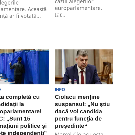
cazul alegerilor
alegerile
europarlamentare.
lamentare. Această
Iar...
nță ar fi votată...
O
INFO
ta completă cu
Ciolacu menține
didații la
suspansul: „Nu ştiu
oparlamentare!
dacă voi candida
: „Sunt 15
pentru funcţia de
mațiuni politice și
preşedinte“
te independenți”
Marcel Ciolacu este