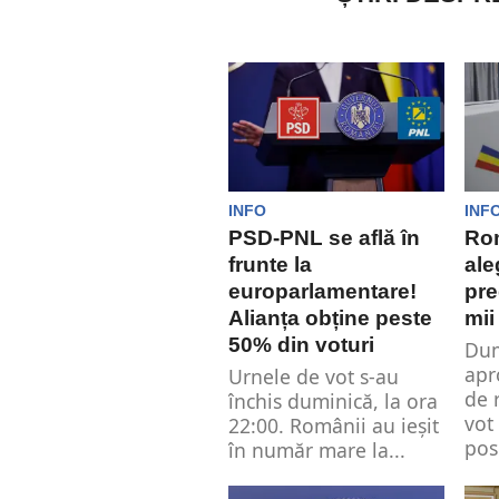
INFO
INF
PSD-PNL se află în
Rom
frunte la
ale
europarlamentare!
pre
Alianța obține peste
mii
50% din voturi
Dum
apr
Urnele de vot s-au
de 
închis duminică, la ora
vot
22:00. Românii au ieșit
posi
în număr mare la...