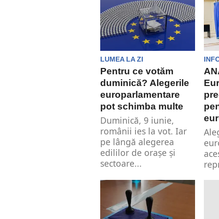
LUMEA LA ZI
INF
Pentru ce votăm
AN
duminică? Alegerile
Eur
europarlamentare
pre
pot schimba multe
pen
eu
Duminică, 9 iunie,
românii ies la vot. Iar
Ale
pe lângă alegerea
eur
edililor de orașe și
ace
sectoare...
rep
cru
eur
opo