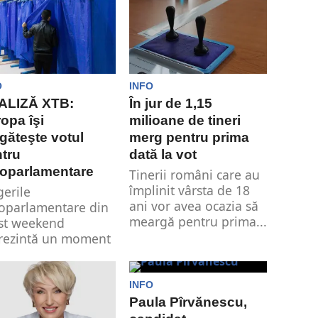
O
INFO
ALIZĂ XTB:
În jur de 1,15
opa îşi
milioane de tineri
găteşte votul
merg pentru prima
tru
dată la vot
roparlamentare
Tinerii români care au
împlinit vârsta de 18
gerile
ani vor avea ocazia să
oparlamentare din
meargă pentru prima...
st weekend
rezintă un moment
cial pentru cetățenii
openi, oferindu-le
rtunitatea de a-și...
INFO
Paula Pîrvănescu,