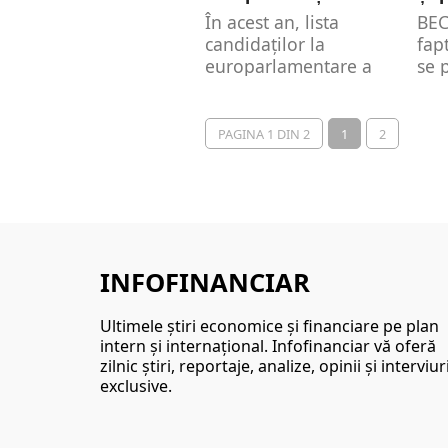
În acest an, lista
BEC
candidaților la
fap
europarlamentare a
se 
venit cu noi surprize.
adm
se regăsesc partide
res
care...
can
PAGINA 1 DIN 2
1
2
dep
INFOFINANCIAR
Ultimele ştiri economice şi financiare pe plan
intern şi internaţional. Infofinanciar vă oferă
zilnic ştiri, reportaje, analize, opinii şi interviur
exclusive.