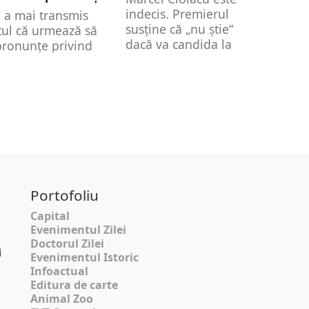
indecis. Premierul
 a mai transmis
susține că „nu ştie“
tul că urmează să
dacă va candida la
pronunțe privind
alegerile prezidenţiale.
iterea sau
Marcel...
pingerea
didaturilor
use,...
Portofoliu
Capital
Evenimentul Zilei
Doctorul Zilei
i
Evenimentul Istoric
Infoactual
Editura de carte
Animal Zoo