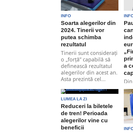
INFO
INF
Soarta alegerilor din
Pau
2024. Tinerii vor
can
putea schimba
ind
rezultatul
eur
„Fi
Tinerii sunt considerați
pri
o „forță” capabilă să
definească rezultatul
a c
alegerilor din acest an.
cap
Asta prezintă cel...
Din
can
eur
LUMEA LA ZI
Pau
Reduceri la biletele
sin
de tren! Perioada
Și, 
alegerilor vine cu
beneficii
INF