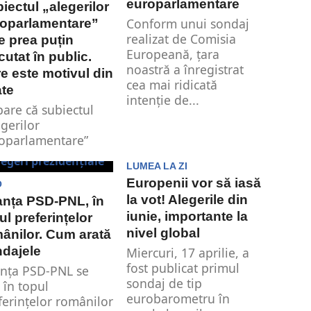
europarlamentare
iectul „alegerilor
Conform unui sondaj
oparlamentare”
realizat de Comisia
e prea puțin
Europeană, țara
cutat în public.
noastră a înregistrat
e este motivul din
cea mai ridicată
ate
intenție de...
pare că subiectul
egerilor
oparlamentare”
e o chestiune care
LUMEA LA ZI
ine secret. În
Europenii vor să iasă
iul public...
O
la vot! Alegerile din
anța PSD-PNL, în
iunie, importante la
ul preferințelor
nivel global
ânilor. Cum arată
dajele
Miercuri, 17 aprilie, a
fost publicat primul
anța PSD-PNL se
sondaj de tip
ă în topul
eurobarometru în
ferințelor românilor