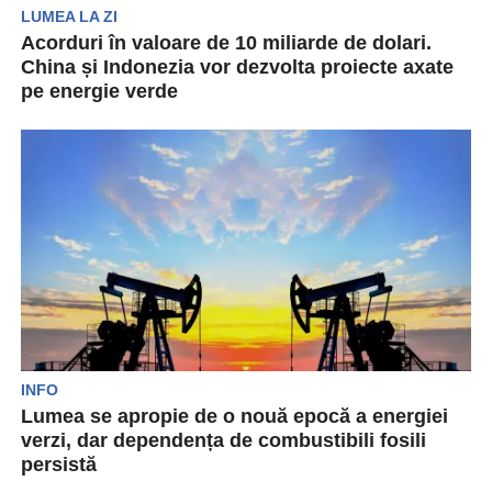
LUMEA LA ZI
Acorduri în valoare de 10 miliarde de dolari.
China și Indonezia vor dezvolta proiecte axate
pe energie verde
China și Indonezia au semnat acorduri în valoare
de 10 miliarde de dolari. Aceste acțiuni au...
INFO
Lumea se apropie de o nouă epocă a energiei
verzi, dar dependența de combustibili fosili
persistă