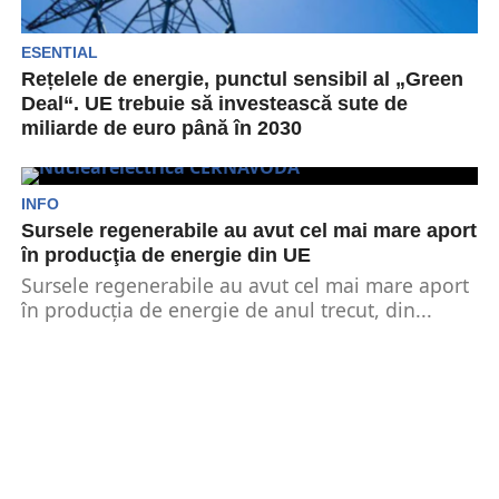
ESENTIAL
Rețelele de energie, punctul sensibil al „Green
Deal“. UE trebuie să investească sute de
miliarde de euro până în 2030
Bruxelles-ul își urmează neabătut obiectivele
stabilite prin Pactul Verde și asumate de statele
membre. Tranziția energetică...
INFO
Sursele regenerabile au avut cel mai mare aport
în producţia de energie din UE
Sursele regenerabile au avut cel mai mare aport
în producţia de energie de anul trecut, din...