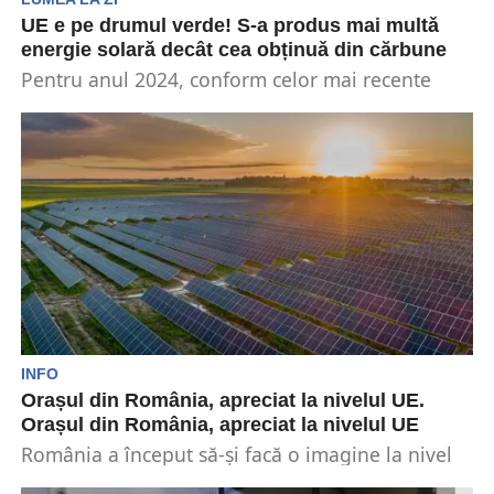
UE e pe drumul verde! S-a produs mai multǎ
energie solarǎ decât cea obținuǎ din cărbune
Pentru anul 2024, conform celor mai recente
date, țările din Europa au produs mai multă
energie...
INFO
Orașul din România, apreciat la nivelul UE.
Orașul din România, apreciat la nivelul UE
România a început să-și facă o imagine la nivel
internațional. Un orășel din țara noastră se...