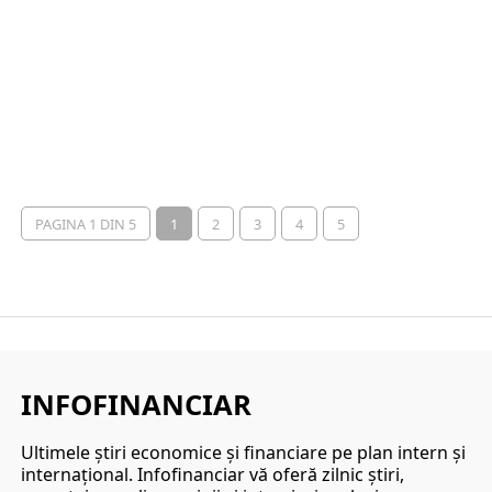
PAGINA 1 DIN 5
1
2
3
4
5
INFOFINANCIAR
Ultimele ştiri economice şi financiare pe plan intern şi
internaţional. Infofinanciar vă oferă zilnic ştiri,