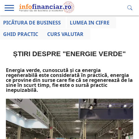
PICĂTURA DE BUSINESS
LUMEA IN CIFRE
EDUCAȚIE
ESENTIAL
INFO
LUMEA
OPINII
VOCILE
FINANCIARĂ
LA ZI
AFACERILOR
GHID PRACTIC
CURS VALUTAR
ȘTIRI DESPRE "ENERGIE VERDE"
Energia verde, cunoscută și ca energia
regenerabilă este considerată în practică, energia
ce provine din surse care fie că se regenerează de la
sine în scurt timp, fie este o sursă practic
inepuizabilă.