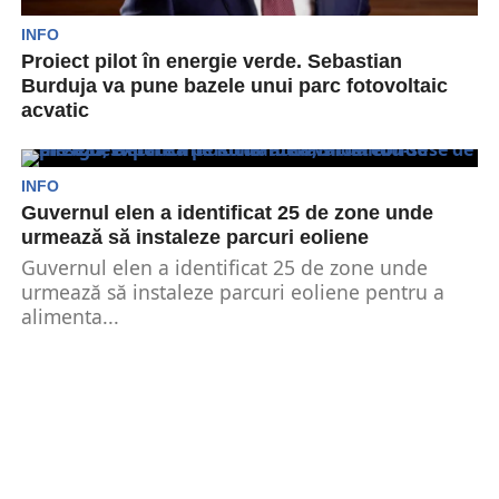
INFO
Proiect pilot în energie verde. Sebastian
Burduja va pune bazele unui parc fotovoltaic
acvatic
Ministrul Energiei, Sebastian Burduja, s-a întâlnit
joi, 26 septembrie cu Mohamed Jameel Al
Ramahi, directorul general...
INFO
Guvernul elen a identificat 25 de zone unde
urmează să instaleze parcuri eoliene
Guvernul elen a identificat 25 de zone unde
urmează să instaleze parcuri eoliene pentru a
alimenta...