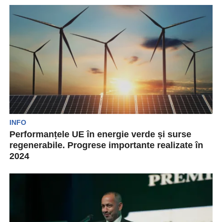
Lumea se apropie de o nouă eră a electricității.
Cererea pentru combustibili fosili va atinge
vârful...
INFO
Performanțele UE în energie verde și surse
regenerabile. Progrese importante realizate în
2024
Uniunea Europeană și-a stabilit obiective clare
din punct de vedere al impactului asupra
mediului. Se dorește...