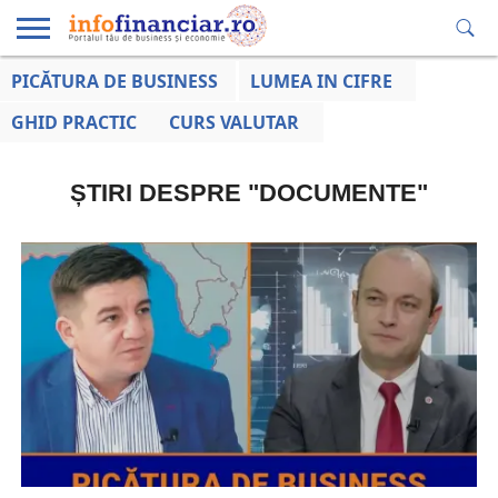
PICĂTURA DE BUSINESS
LUMEA IN CIFRE
EDUCAȚIE
ESENTIAL
INFO
LUMEA
OPINII
VOCILE
FINANCIARĂ
LA ZI
AFACERILOR
GHID PRACTIC
CURS VALUTAR
ȘTIRI DESPRE "DOCUMENTE"