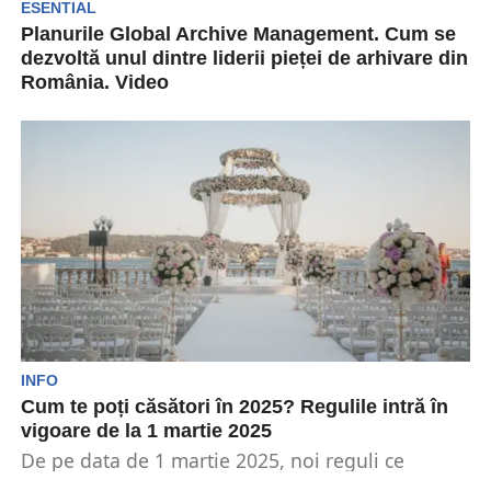
ESENTIAL
Planurile Global Archive Management. Cum se
dezvoltă unul dintre liderii pieței de arhivare din
România. Video
O nouă ediție a podcastului „Picătura de
business” a fost difuzată pe canalul de Youtube
„Hai...
INFO
Cum te poți căsători în 2025? Regulile intră în
vigoare de la 1 martie 2025
De pe data de 1 martie 2025, noi reguli ce
vizează legea căsătoriilor vor intra în...