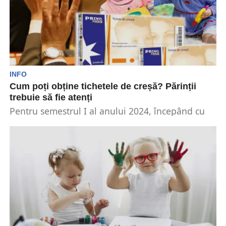
INFO
Cum poți obține tichetele de creșă? Părinții
trebuie să fie atenți
Pentru semestrul I al anului 2024, începând cu
luna aprilie 2024, valoarea sumei lunare care
se...