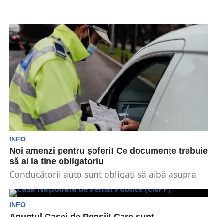
INFO
Noi amenzi pentru șoferi! Ce documente trebuie
să ai la tine obligatoriu
Conducătorii auto sunt obligați să aibă asupra
lor mai multe documente în original, pe care
să...
INFO
Anunțul Casei de Pensii! Care sunt