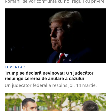
Românii se vor confrunta cu noi reguli cu privire
la ieșirea din țară. Acestea ar urma...
LUMEA LA ZI
Trump se declară nevinovat! Un judecător
respinge cererea de anulare a cazului
Un judecător federal a respins joi, 14 martie,
cererea fostului președinte al SUA, Donald
Trump, de...