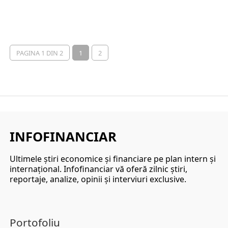
PAGINA 1 DIN 2
1
2
INFOFINANCIAR
Ultimele ştiri economice şi financiare pe plan intern şi
internaţional. Infofinanciar vă oferă zilnic ştiri,
reportaje, analize, opinii şi interviuri exclusive.
Portofoliu