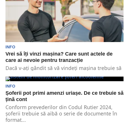
INFO
Vrei să îți vinzi mașina? Care sunt actele de
care ai nevoie pentru tranzacție
Dacă v-ați gândit să vă vindeți mașina trebuie să
aveți în vedere anumite criterii prin care...
INFO
Șoferii pot primi amenzi uriașe. De ce trebuie să
țină cont
Conform prevederilor din Codul Rutier 2024,
șoferii trebuie să aibă o serie de documente în
format...