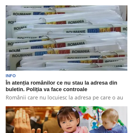
Va fi o schimbare în ceea ce privește gestionarea
documentelor importante din România. Anunțul
a fost...
INFO
În atenția românilor ce nu stau la adresa din
buletin. Poliția va face controale
Românii care nu locuiesc la adresa pe care o au
în buletin vor trebui să fie...