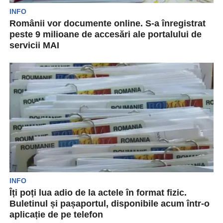
INFO
Românii vor documente online. S-a înregistrat
peste 9 milioane de accesări ale portalului de
servicii MAI
Se pare că românii sunt gata să se bucure de
avantajele digitalizării. Portalul de servicii
online...
INFO
Îți poți lua adio de la actele în format fizic.
Buletinul și pașaportul, disponibile acum într-o
aplicație de pe telefon