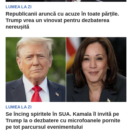
LUMEA LA ZI
Republicanii aruncă cu acuze în toate părțile.
Trump vrea un vinovat pentru dezbaterea
nereușită
Fostul președinte Trump și republicanii arată cu
degetul în urma dezbaterii cu vicepreședintele
Harris. Atunci, fostul...
LUMEA LA ZI
Se încing spiritele în SUA. Kamala îl invită pe
Trump la o dezbatere cu microfoanele pornite
pe tot parcursul evenimentului