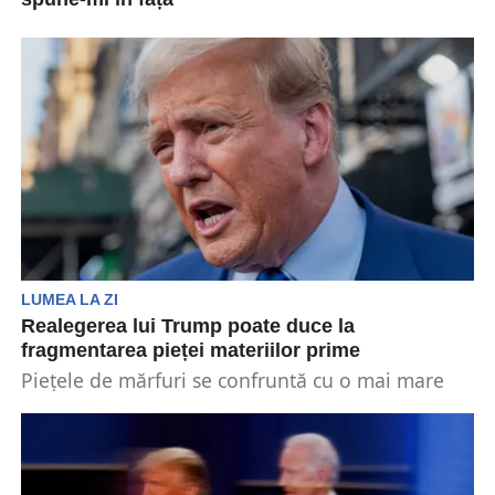
Kamala Harris și-a dus noua campanie
prezidențială în Georgia, un stat pe care unii
democrați îl consideră...
LUMEA LA ZI
Realegerea lui Trump poate duce la
fragmentarea pieței materiilor prime
Piețele de mărfuri se confruntă cu o mai mare
fragmentare și întreruperi ale aprovizionării
dacă fostul...