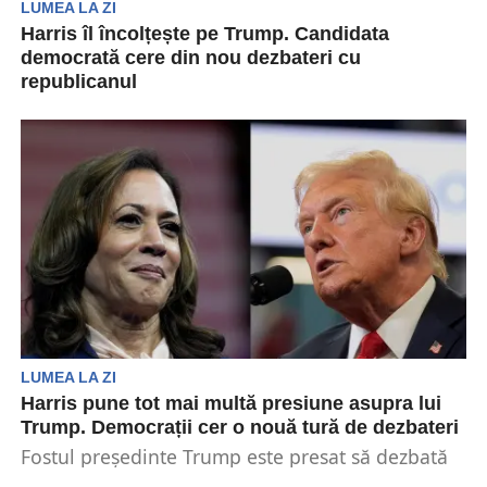
LUMEA LA ZI
Harris îl încolțește pe Trump. Candidata
democrată cere din nou dezbateri cu
republicanul
Vicepreședintele Kamala Harris și-a reluat
duminică apelurile pentru o a doua dezbatere cu
fostul președinte Trump....
LUMEA LA ZI
Harris pune tot mai multă presiune asupra lui
Trump. Democrații cer o nouă tură de dezbateri
Fostul președinte Trump este presat să dezbată
din nou cu vicepreședinta Harris. Aceasta a