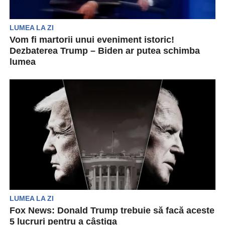
LUMEA LA ZI
Vom fi martorii unui eveniment istoric!
Dezbaterea Trump – Biden ar putea schimba
lumea
Confruntarea de joi seară, 27 iunie (în România
se va trece deja în ziua de 28...
LUMEA LA ZI
Fox News: Donald Trump trebuie să facă aceste
5 lucruri pentru a câștiga