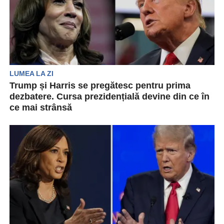
LUMEA LA ZI
Trump și Harris se pregătesc pentru prima
dezbatere. Cursa prezidențială devine din ce în
ce mai strânsă
Candidatul republican la președinția SUA Donald
Trump și adversara democrată Kamala Harris vor
dezbate pe 10...