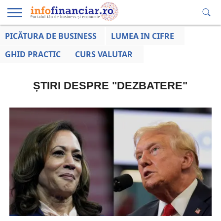
PICĂTURA DE BUSINESS
LUMEA IN CIFRE
EDUCAȚIE
ESENTIAL
INFO
LUMEA
OPINII
VOCILE
FINANCIARĂ
LA ZI
AFACERILOR
GHID PRACTIC
CURS VALUTAR
ȘTIRI DESPRE "DEZBATERE"