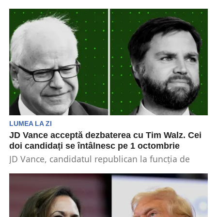
Vicepreședintele Kamala Harris, candidatul
democrat la alegerile prezidențiale americane
din noiembrie, l-a invitat sâmbătă pe rivalul...
LUMEA LA ZI
JD Vance acceptă dezbaterea cu Tim Walz. Cei
doi candidați se întâlnesc pe 1 octombrie
JD Vance, candidatul republican la funcția de
vicepreședinte, a fost de acord cu dezbaterea
viceprezidențială din...