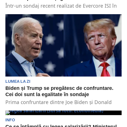
Într-un sondaj recent realizat de Evercore ISI în
rândul investitorilor, 48% l-au ales pe Trump să...
LUMEA LA ZI
Biden și Trump se pregătesc de confruntare.
Cei doi sunt la egalitate în sondaje
Prima confruntare dintre Joe Biden și Donald
Trump pentru alegerile prezidențiale din SUA va
avea loc...
INFO
Ce se întâmplă cu legea salarizării? Ministerul