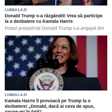
LUMEA LA ZI
Donald Trump s-a răzgândit! Vrea să participe
la o dezbatere cu Kamala Harris
Fostul președinte Donald Trump s-a angajat din
nou să participe la o dezbatere cu
vicepreședintele Kamala...
LUMEA LA ZI
Kamala Harris îl provoacă pe Trump la o
dezbatere! „Donald, dacă ai ceva de spus,
spune-mi în față”