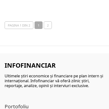
PAGINA 1 DIN 2
1
2
INFOFINANCIAR
Ultimele ştiri economice şi financiare pe plan intern şi
internaţional. Infofinanciar vă oferă zilnic ştiri,
reportaje, analize, opinii şi interviuri exclusive.
Portofoliu