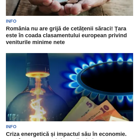
INFO
România nu are grijă de cetățenii săraci! Țara
este în coada clasamentului european privind
veniturile minime nete
Un nou raport din partea Uniunii Europene
scoate în evidență condiția precară în care se
află...
INFO
Criza energetică și impactul său în economie.