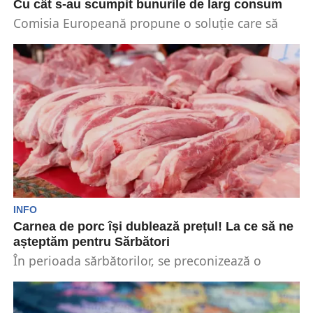
Cu cât s-au scumpit bunurile de larg consum
Comisia Europeană propune o soluție care să
mai domolească efectele generate de criza
energetică. Continentul este...
INFO
Carnea de porc își dublează prețul! La ce să ne
așteptăm pentru Sărbători
În perioada sărbătorilor, se preconizează o
creștere a prețului pentru carnea de porc cu
până la...