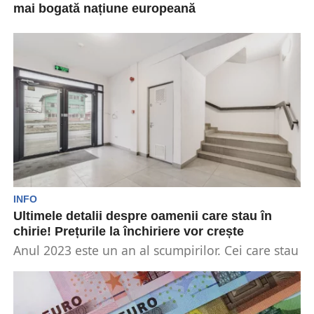
mai bogată națiune europeană
Elveția, o mică națiune muntoasă din vestul
Europei, a evitat inflația galopantă, chiar dacă
alte țări...
INFO
Ultimele detalii despre oamenii care stau în
chirie! Prețurile la închiriere vor crește
Anul 2023 este un an al scumpirilor. Cei care stau
în chirie ar putea plăti mai...