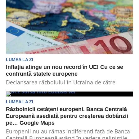
LUMEA LA ZI
Inflația atinge un nou record în UE! Cu ce se
confruntă statele europene
Declanșarea războiului în Ucraina de către
Federația Rusă pe data de 24 februarie a creat
un...
LUMEA LA ZI
Războinicii cetățeni europeni. Banca Centrală
Europeană asediată pentru creșterea dobânzii
pe… Google Maps
Europenii nu au rămas indiferenți față de Banca
Centrală Europeană având în vedere neliniștile