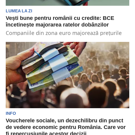
LUMEA LA ZI
Vești bune pentru românii cu credite: BCE
încetinește majorarea ratelor dobânzilor
Companiile din zona euro majorează prețurile
într-un ritm mai moderat, pe măsură ce costurile
lor se...
INFO
Voucherele sociale, un dezechilibru din punct
de vedere economic pentru România. Care vor
fi repercusiunile acestor decizii