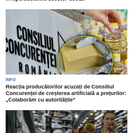
Guvernul oferă o serie de beneficii și ajutoare
sociale pentru a sprijinii cetățenii care se află...
INFO
Reacția producătorilor acuzați de Consiliul
Concurenței de creșterea artificială a prețurilor:
„Colaborăm cu autoritățile”
Consiliul Concurenței a demarat o serie de
controale care i-a vizat pe producătorii de ulei
de...