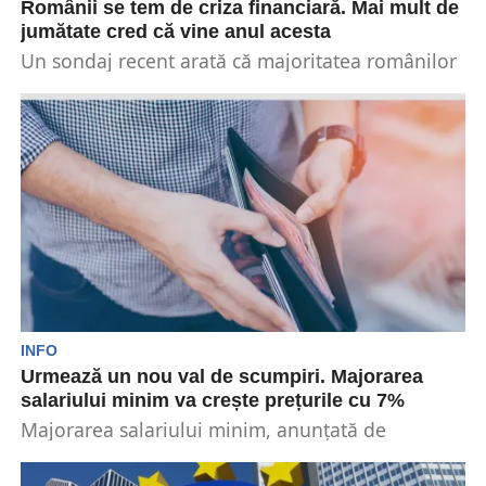
Românii se tem de criza financiară. Mai mult de
jumătate cred că vine anul acesta
Un sondaj recent arată că majoritatea românilor
se tem că ne vom confrunta cu o criză...
INFO
Urmează un nou val de scumpiri. Majorarea
salariului minim va crește prețurile cu 7%
Majorarea salariului minim, anunțată de
premierul Marcel Ciolacu, va aduce mai mulți
bani în buzunarele românilor,...