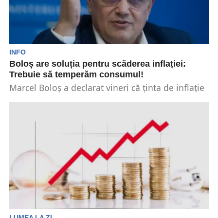
INFO
Boloș are soluția pentru scăderea inflației:
Trebuie să temperăm consumul!
Marcel Boloş a declarat vineri că ținta de inflaţie
a României este de 4,4% pentru sfârşitul...
LUMEA LA ZI