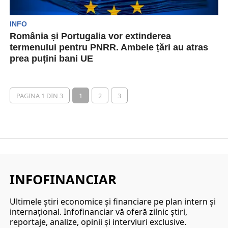
INFO
România și Portugalia vor extinderea
termenului pentru PNRR. Ambele țări au atras
prea puțini bani UE
Punerea în aplicare a planurilor naționale de
redresare din multe țări ale Uniunii Europene au
deja...
PAGINA 1 DIN 3
1
2
3
INFOFINANCIAR
Ultimele ştiri economice şi financiare pe plan intern şi
internaţional. Infofinanciar vă oferă zilnic ştiri,
reportaje, analize, opinii şi interviuri exclusive.