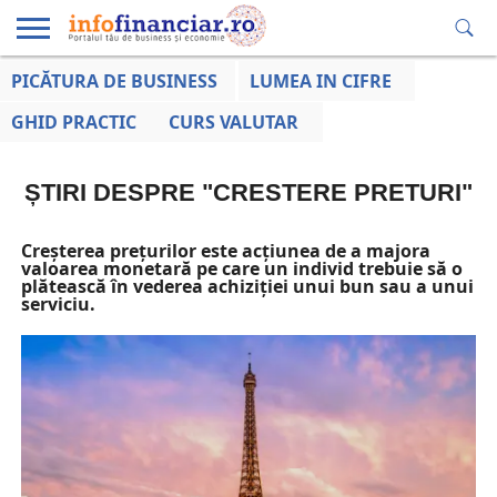
PICĂTURA DE BUSINESS
LUMEA IN CIFRE
EDUCAȚIE
ESENTIAL
INFO
LUMEA
OPINII
VOCILE
FINANCIARĂ
LA ZI
AFACERILOR
GHID PRACTIC
CURS VALUTAR
ȘTIRI DESPRE "CRESTERE PRETURI"
Creșterea prețurilor este acțiunea de a majora
valoarea monetară pe care un individ trebuie să o
plătească în vederea achiziției unui bun sau a unui
serviciu.