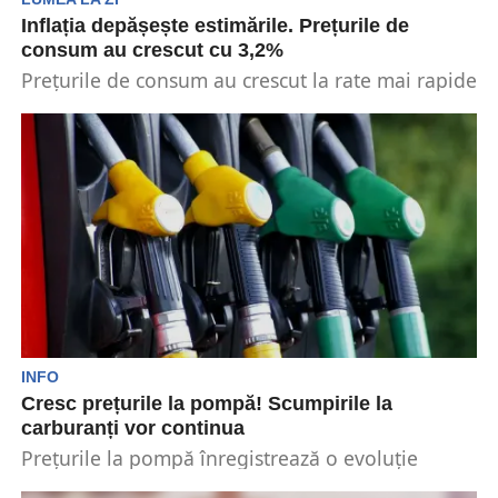
Inflația depășește estimările. Prețurile de
consum au crescut cu 3,2%
Prețurile de consum au crescut la rate mai rapide
atât lunar, cât și anual în luna...
INFO
Cresc prețurile la pompă! Scumpirile la
carburanți vor continua
Prețurile la pompă înregistrează o evoluție
ascendentă de la începutul anului. Creșterea