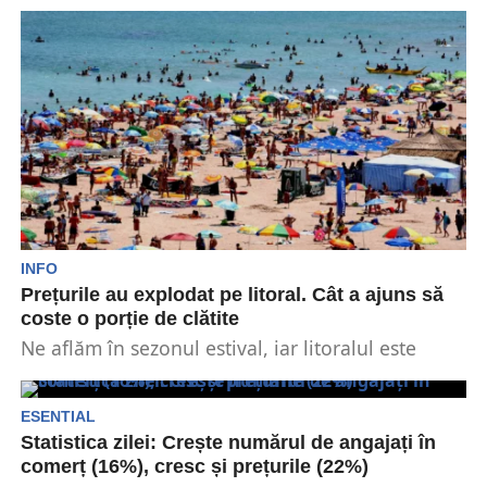
INFO
Prețurile au explodat pe litoral. Cât a ajuns să
coste o porție de clătite
Ne aflăm în sezonul estival, iar litoralul este
destinația preferată a românilor. Stațiunile de la
malul...
ESENTIAL
Statistica zilei: Crește numărul de angajați în
comerț (16%), cresc și prețurile (22%)