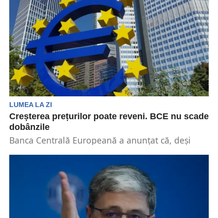
LUMEA LA ZI
Creșterea prețurilor poate reveni. BCE nu scade
dobânzile
Banca Centrală Europeană a anunțat că, deși
ritmul de creştere al salariilor în zona euro se...