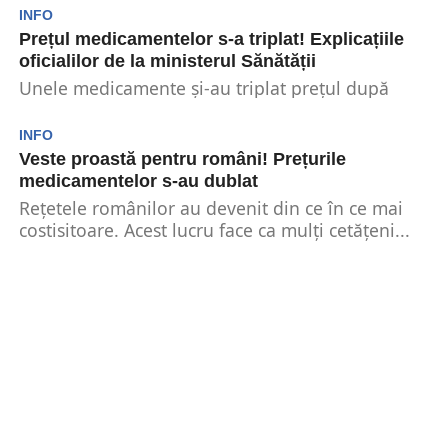
INFO
Prețul medicamentelor s-a triplat! Explicațiile
oficialilor de la ministerul Sănătății
Unele medicamente și-au triplat prețul după
ajustarea făcută de Ministerul Sănătății. Astfel,
rețetele au ajuns să...
INFO
Veste proastă pentru români! Prețurile
medicamentelor s-au dublat
Rețetele românilor au devenit din ce în ce mai
costisitoare. Acest lucru face ca mulți cetățeni...