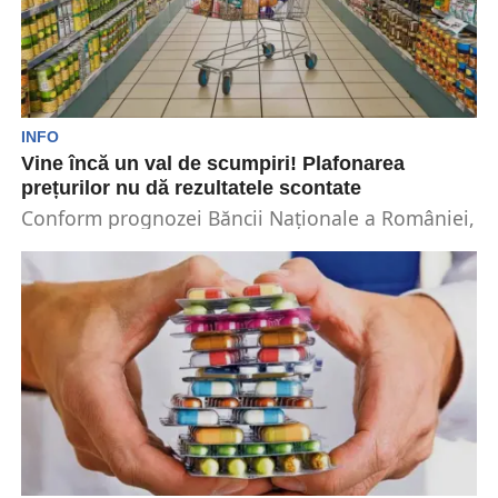
INFO
Vine încă un val de scumpiri! Plafonarea
prețurilor nu dă rezultatele scontate
Conform prognozei Băncii Naționale a României,
la începutul acestui an ne așteaptă încă un val
de...