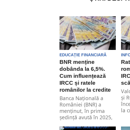
EDUCAȚIE FINANCIARĂ
INF
BNR menține
Rat
dobânda la 6,5%.
rom
Cum influențează
IR
IRCC și ratele
scă
românilor la credite
Val
și 
Banca Națională a
înc
României (BNR) a
la c
menținut, în prima
ședință avută în 2025,
dobânda-cheie la