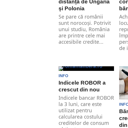
distanță de Ungaria
con
și Polonia
bă
Se pare că românii
Ach
sunt norocoși. Potrivit
loc
unui studiu, România
rep
are printre cele mai
împ
accesibile credite...
per
de i
INFO
Indicele ROBOR a
crescut din nou
Indicele bancar ROBOR
la 3 luni, care este
INF
utilizat pentru
Băn
calcularea costului
cre
creditelor de consum
din