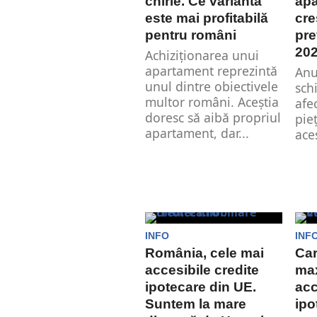
chirie. Ce variantă
apa
este mai profitabilă
cre
pentru români
pre
20
Achiziționarea unui
apartament reprezintă
Anu
unul dintre obiectivele
sch
multor români. Aceștia
afe
doresc să aibă propriul
pie
apartament, dar...
aces
INFO
INF
România, cele mai
Car
accesibile credite
ma
ipotecare din UE.
acc
Suntem la mare
ipo