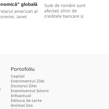
onomică” globală
Sute de români sunt
afectați zilnic de
retarul american al
creditele bancare și
zoreriei, Janet
mai ales de dobânzile
len, a avertizat
variabile. Creșterile...
ent că un posibil
c al Congresului
.
Portofoliu
Capital
Evenimentul Zilei
Doctorul Zilei
i
Evenimentul Istoric
Infoactual
Editura de carte
Animal Zoo