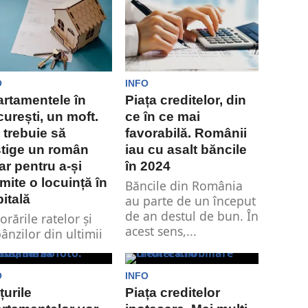
O
INFO
rtamentele în
Piața creditelor, din
urești, un moft.
ce în ce mai
 trebuie să
favorabilă. Românii
tige un român
iau cu asalt băncile
ar pentru a-și
în 2024
mite o locuință în
Băncile din România
itală
au parte de un început
de an destul de bun. În
orările ratelor și
acest sens,...
ânzilor din ultimii
 au reprezentat o
blemă pentru cei
O
INFO
 își doresc...
țurile
Piața creditelor