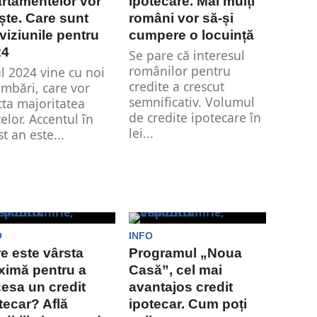
rtamentelor vor
ipotecare. Mai mulți
ște. Care sunt
români vor să-și
viziunile pentru
cumpere o locuință
24
Se pare că interesul
românilor pentru
l 2024 vine cu noi
credite a crescut
imbări, care vor
semnificativ. Volumul
cta majoritatea
de credite ipotecare în
țelor. Accentul în
lei...
t an este...
O
INFO
e este vârsta
Programul „Noua
ximă pentru a
Casă”, cel mai
esa un credit
avantajos credit
tecar? Află
ipotecar. Cum poți