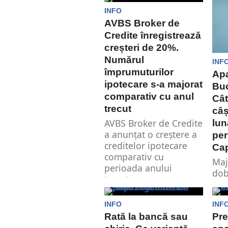
6,5%...
INFO
AVBS Broker de
Credite înregistrează
creșteri de 20%.
Numărul
INF
împrumuturilor
Apa
ipotecare s-a majorat
Buc
comparativ cu anul
Cât
trecut
câș
AVBS Broker de Credite
lun
a anunțat o creștere a
per
creditelor ipotecare
Cap
comparativ cu
Maj
perioada anului
dob
trecut....
ani
pro
INFO
INF
care
Rată la bancă sau
Pre