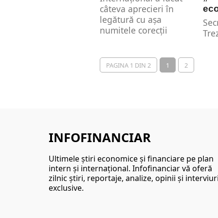
câteva aprecieri în
ec
legătură cu așa
Sec
numitele corecții
Tre
„dezordonate” ale
Yel
prețurilor...
rec
eșe
PAGINA 1 DIN 2
1
2
de..
INFOFINANCIAR
Ultimele ştiri economice şi financiare pe plan
intern şi internaţional. Infofinanciar vă oferă
zilnic ştiri, reportaje, analize, opinii şi interviur
exclusive.