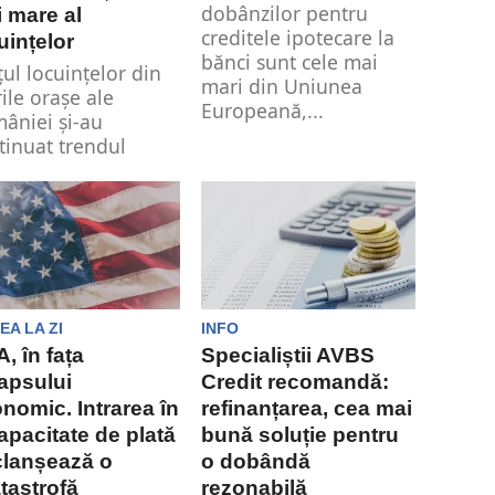
dobânzilor pentru
 mare al
creditele ipotecare la
uințelor
bănci sunt cele mai
țul locuințelor din
mari din Uniunea
ile orașe ale
Europeană,...
âniei și-au
tinuat trendul
endent și în acest
în...
EA LA ZI
INFO
, în fața
Specialiștii AVBS
apsului
Credit recomandă:
nomic. Intrarea în
refinanțarea, cea mai
apacitate de plată
bună soluție pentru
clanșează o
o dobândă
tastrofă
rezonabilă