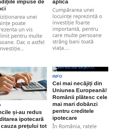
dițiile impuse de
aplica
nci
Cumpărarea unei
locuințe reprezintă o
iziționarea unei
investiție foarte
uințe poate
importantă, pentru
rezenta un vis
care multe persoane
linit pentru multe
strâng bani toată
soane. Dar, o astfel
viața....
nvestiție...
INFO
Cei mai necăjiți din
Uniunea Europeană!
Românii plătesc cele
mai mari dobânzi
O
pentru creditele
cile și-au redus
ipotecare
ditarea ipotecară
În România, ratele
 cauza prețului tot