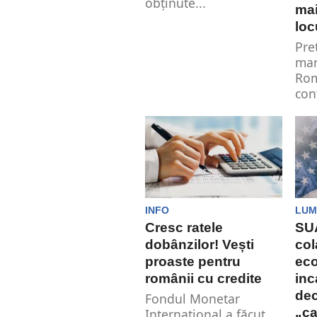
obținute...
mai
loc
Pre
mar
Rom
con
asc
an, 
INFO
LUM
Cresc ratele
SUA
dobânzilor! Vești
col
proaste pentru
eco
românii cu credite
inc
de
Fondul Monetar
„ca
Internațional a făcut