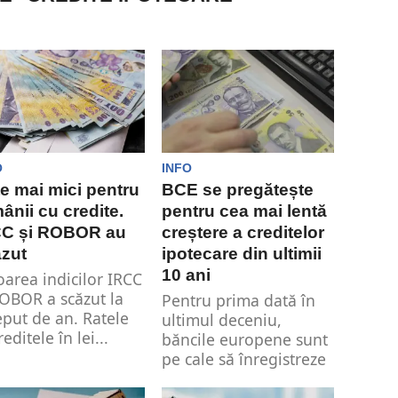
O
INFO
e mai mici pentru
BCE se pregătește
ânii cu credite.
pentru cea mai lentă
CC și ROBOR au
creștere a creditelor
zut
ipotecare din ultimii
10 ani
oarea indicilor IRCC
ROBOR a scăzut la
Pentru prima dată în
eput de an. Ratele
ultimul deceniu,
reditele în lei...
băncile europene sunt
pe cale să înregistreze
o stagnare pe...