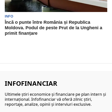
INFO
Încă o punte între România și Republica
Moldova. Podul de peste Prut de la Ungheni a
primit finanțare
Proiectul podului rutier de la Ungheni dintre
România și Republica Moldova a primit o
finanțare din...
INFOFINANCIAR
Ultimele ştiri economice şi financiare pe plan intern şi
internaţional. Infofinanciar vă oferă zilnic ştiri,
reportaje, analize, opinii şi interviuri exclusive.