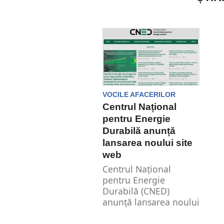
VOCILE AFACERILOR
Centrul Național
pentru Energie
Durabilă anunță
lansarea noului site
web
Centrul Național
pentru Energie
Durabilă (CNED)
anunță lansarea noului
său site web, elaborat