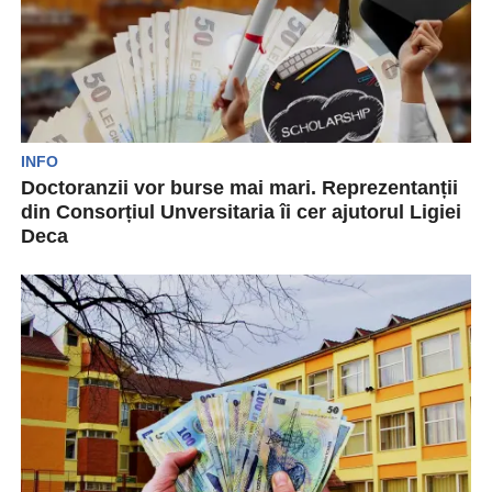
INFO
Doctoranzii vor burse mai mari. Reprezentanții
din Consorțiul Unversitaria îi cer ajutorul Ligiei
Deca
Reprezentanții doctoranzilor din Consorțiul
Universitaria din Constanța solicită Ministrei
Educației Naționale, Ligia Deca, majorarea
bursei doctoranzilor...