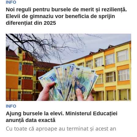
INFO
Noi reguli pentru bursele de merit și reziliență.
Elevii de gimnaziu vor beneficia de sprijin
diferențiat din 2025
Ministerul Educației va implementa, din ianuarie
2025, noi reguli pentru acordarea burselor de
merit și de...
INFO
Ajung bursele la elevi. Ministerul Educației
anunță data exactă
Cu toate că aproape au terminat și acest an
școlar, bursele de merit din partea statului...