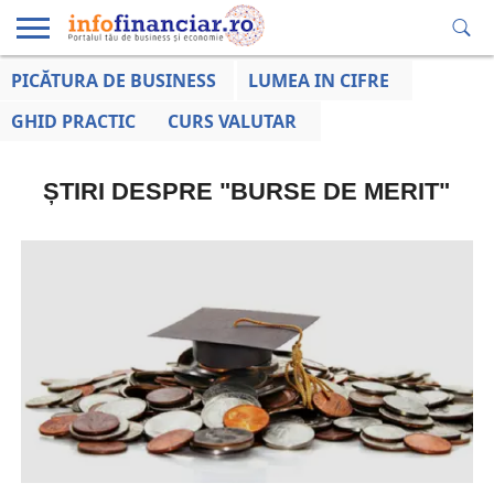
PICĂTURA DE BUSINESS
LUMEA IN CIFRE
EDUCAȚIE
ESENTIAL
INFO
LUMEA
OPINII
VOCILE
FINANCIARĂ
LA ZI
AFACERILOR
GHID PRACTIC
CURS VALUTAR
ȘTIRI DESPRE "BURSE DE MERIT"