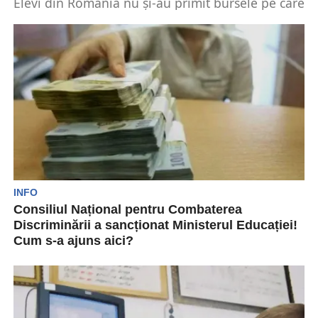
Elevi din România nu și-au primit bursele pe care
le așteaptă încă de la începutul acestui...
INFO
Consiliul Național pentru Combaterea
Discriminării a sancționat Ministerul Educației!
Cum s-a ajuns aici?
Ministerul Educației a fost sancționat de Consiliul
Național pentru Combaterea Discriminării
(CNCD) din cauza ordinului ce...