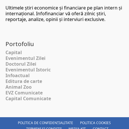
Ultimele ştiri economice şi financiare pe plan intern şi
internaţional. Infofinanciar vă oferă zilnic ştiri,
reportaje, analize, opinii şi interviuri exclusive.
Portofoliu
Capital
Evenimentul Zilei
Doctorul Zilei
Evenimentul Istoric
Infoactual
Editura de carte
Animal Zoo
EVZ Comunicate
Capital Comunicate
POLITICA DE CONFIDENȚIALITATE
POLITICA COOKIES
TERMENI SI CONDITII
MEDIA KIT
CONTACT