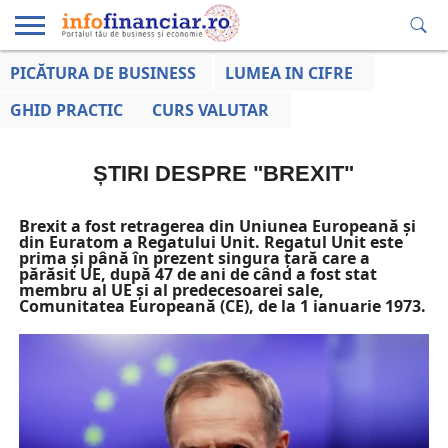
PICĂTURA DE BUSINESS
LUMEA IN CIFRE
EDUCAȚIE
ESENTIAL
INFO
LUMEA
OPINII
VOCILE
FINANCIARĂ
LA ZI
AFACERILOR
GHID PRACTIC
CURS VALUTAR
ȘTIRI DESPRE "BREXIT"
Brexit a fost retragerea din Uniunea Europeană⁠ și
din Euratom a Regatului Unit. Regatul Unit este
prima și până în prezent singura țară care a
părăsit UE, după 47 de ani de când a fost stat
membru al UE și al predecesoarei sale,
Comunitatea Europeană (CE), de la 1 ianuarie 1973.