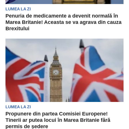
LUMEA LA ZI
Penuria de medicamente a devenit normală în
Marea Britanie! Aceasta se va agrava din cauza
Brexitului
Unele lipsuri sunt atât de grave încât pun în
pericol sănătatea și chiar viața pacienților cu...
LUMEA LA ZI
Propunere din partea Comisiei Europene!
Tinerii ar putea locui în Marea Britanie fără
permis de ședere