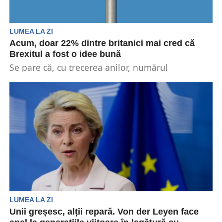
LUMEA LA ZI
Acum, doar 22% dintre britanici mai cred că
Brexitul a fost o idee bună
Se pare că, cu trecerea anilor, numărul
britranicilor ce credeau că Brexitul a fost o idee...
LUMEA LA ZI
Unii greșesc, alții repară. Von der Leyen face