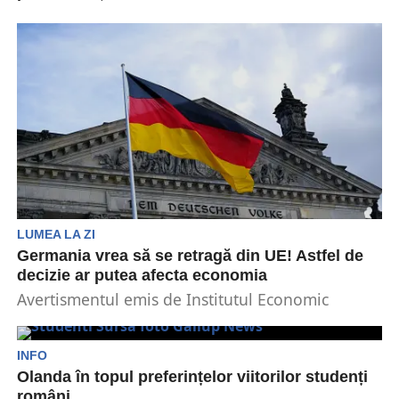
Comisia Europeană a propus deschiderea
negocierilor cu Marea Britanie pentru a permite
libertatea de circulație de...
LUMEA LA ZI
Germania vrea să se retragă din UE! Astfel de
decizie ar putea afecta economia
Avertismentul emis de Institutul Economic
german IW subliniază potențialele consecințe
economice negative. O retragere a Germaniei...
INFO
Olanda în topul preferințelor viitorilor studenți
români