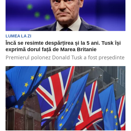
LUMEA LA ZI
Încă se resimte despărțirea și la 5 ani. Tusk își
exprimă dorul față de Marea Britanie
Premierul polonez Donald Tusk a fost președinte
al Consiliului European din 2014 și 2019. În
timpul...