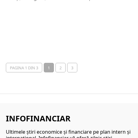
PAGINA 1 DIN 3
1
2
3
INFOFINANCIAR
Ultimele ştiri economice şi financiare pe plan intern şi