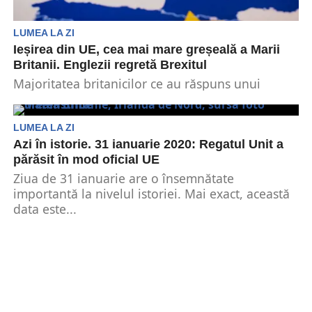
LUMEA LA ZI
Ieșirea din UE, cea mai mare greșeală a Marii
Britanii. Englezii regretă Brexitul
Majoritatea britanicilor ce au răspuns unui
sondaj au transmis faptul că regretă ieșirea
Anglia din Uniunea...
LUMEA LA ZI
Azi în istorie. 31 ianuarie 2020: Regatul Unit a
părăsit în mod oficial UE
Ziua de 31 ianuarie are o însemnătate
importantă la nivelul istoriei. Mai exact, această
data este...