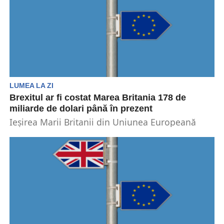
LUMEA LA ZI
Brexitul ar fi costat Marea Britania 178 de
miliarde de dolari până în prezent
Ieșirea Marii Britanii din Uniunea Europeană
(UE) a redus dimensiunea economiei țării cu
până la 6%...