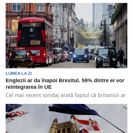
Perioada de succes a guvernului laburist britanic
se stinge. Acesta trebuie să treacă acum la
detaliile...
LUMEA LA ZI
Englezii ar da înapoi Brexitul. 59% dintre ei vor
reintegrarea în UE
Cel mai recent sondaj arată faptul că britanicii ar
opta pentru revenirea în Uniunea Europeană,UE.
Votul...