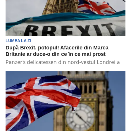
LUMEA LA ZI
După Brexit, potopul! Afacerile din Marea
Britanie ar duce-o din ce în ce mai prost
Panzer’s delicatessen din nord-vestul Londrei a
pierdut 37 de furnizori din Uniunea Europeană
de când Marea...