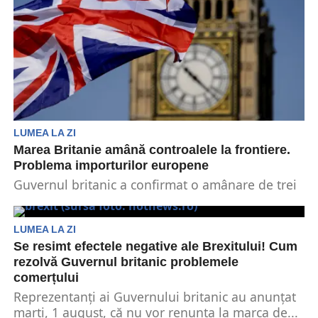
LUMEA LA ZI
Marea Britanie amână controalele la frontiere.
Problema importurilor europene
Guvernul britanic a confirmat o amânare de trei
luni a controalelor la frontieră post-Brexit pentru
importurile...
LUMEA LA ZI
Se resimt efectele negative ale Brexitului! Cum
rezolvă Guvernul britanic problemele
comerțului
Reprezentanți ai Guvernului britanic au anunțat
marți, 1 august, că nu vor renunța la marca de...