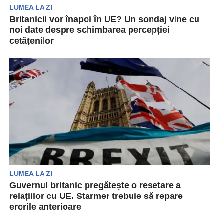
LUMEA LA ZI
Britanicii vor înapoi în UE? Un sondaj vine cu
noi date despre schimbarea percepției
cetățenilor
Majoritatea britanicilor care au votat pentru
ieșirea din UE ar accepta acum o revenire la
libera...
LUMEA LA ZI
Guvernul britanic pregătește o resetare a
relațiilor cu UE. Starmer trebuie să repare
erorile anterioare