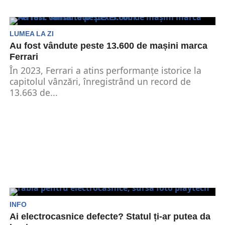
LUMEA LA ZI
Au fost vândute peste 13.600 de mașini marca
Ferrari
În 2023, Ferrari a atins performanțe istorice la
capitolul vânzări, înregistrând un record de
13.663 de...
INFO
Ai electrocasnice defecte? Statul ți-ar putea da