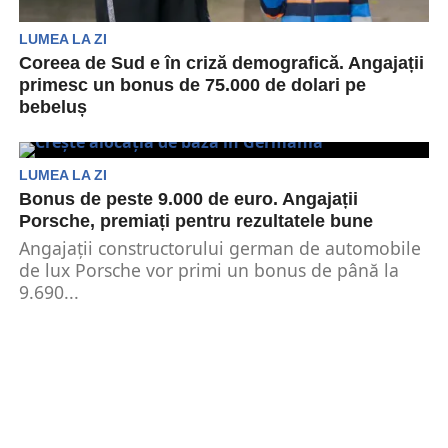
LUMEA LA ZI
Coreea de Sud e în criză demografică. Angajații
primesc un bonus de 75.000 de dolari pe
bebeluș
Grupul de construcții sud-coreean Booyoung
oferă muncitorilor un bonus de 75.000 de dolari
pentru fiecare bebeluș...
LUMEA LA ZI
Bonus de peste 9.000 de euro. Angajații
Porsche, premiați pentru rezultatele bune
Angajații constructorului german de automobile
de lux Porsche vor primi un bonus de până la
9.690...