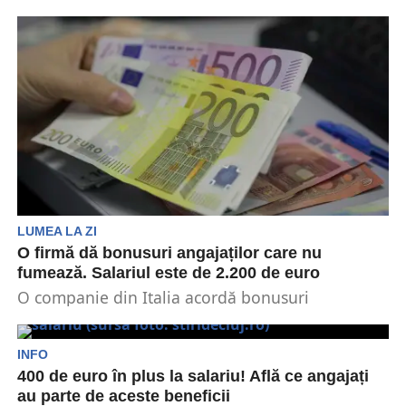
avea semnificații diferite. De exemplu, jucătorii
existenți de cazino online...
LUMEA LA ZI
O firmă dă bonusuri angajaților care nu
fumează. Salariul este de 2.200 de euro
O companie din Italia acordă bonusuri
salariaților care nu fumează în timpul pauzelor
de lucru. Un...
INFO
400 de euro în plus la salariu! Află ce angajați
au parte de aceste beneficii