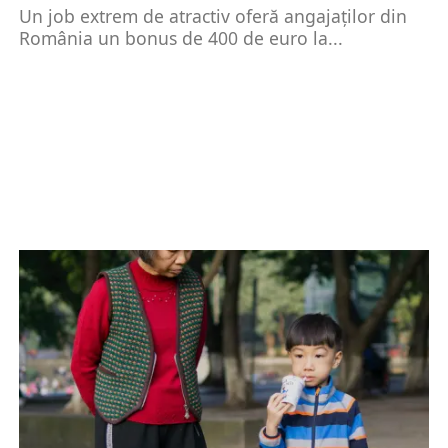
Un job extrem de atractiv oferă angajaților din
România un bonus de 400 de euro la...