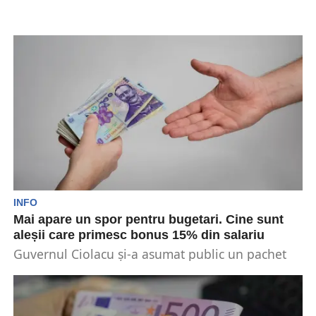
INFO
Mai apare un spor pentru bugetari. Cine sunt
aleșii care primesc bonus 15% din salariu
Guvernul Ciolacu și-a asumat public un pachet
de măsuri de austeritate. Lucru care nu
împiedică însă...