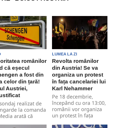
O
LUMEA LA ZI
oritatea românilor
Revolta românilor
d că eșecul
din Austria! Se va
engen a fost din
organiza un protest
a celor din țară!
în fața cancelariei lui
ul Austriei,
Karl Nehammer
ustificat
Pe 18 decembrie,
începând cu ora 13:00,
sondaj realizat de
românii vor organiza
ngarde la comanda
un protest în fața
edia arată că
Guvernului Austriei!...
oritatea românilor