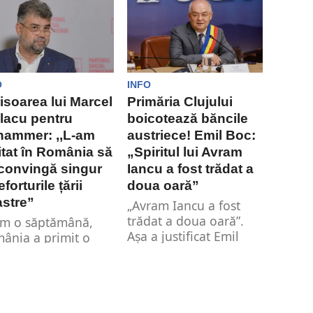
sideră că
pingerea aderării...
O
INFO
isoarea lui Marcel
Primăria Clujului
lacu pentru
boicotează băncile
hammer: ,,L-am
austriece! Emil Boc:
itat în România să
„Spiritul lui Avram
convingă singur
Iancu a fost trădat a
eforturile țării
doua oară”
stre”
„Avram Iancu a fost
trădat a doua oară”.
m o săptămână,
Așa a justificat Emil
ânia a primit o
Boc, primarul
te neplăcută privind
municipiului Cluj-
ectivul de a intra în
Napoca,...
iul...