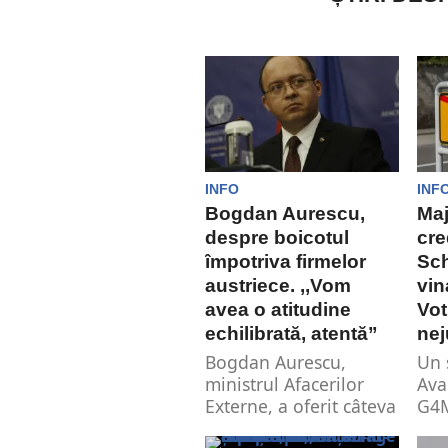
INFO
INF
Bogdan Aurescu,
Maj
despre boicotul
cre
împotriva firmelor
Sch
austriece. ,,Vom
vin
avea o atitudine
Vot
echilibrată, atentă”
nej
Bogdan Aurescu,
Un 
ministrul Afacerilor
Ava
Externe, a oferit câteva
G4M
lămuriri cu privire la
maj