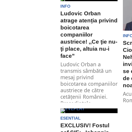
pașii pe care îi...
con
res
INFO
Ludovic Orban
atrage atenția privind
boicotarea
companiilor
INF
austriece! ,,Ce ţie nu-
Scr
ţi place, altuia nu-i
Cio
face”
Ne
Ludovic Orban a
inv
transmis sâmbătă un
se 
mesaj privind
de 
boicotarea companiilor
noa
austriece de către
Acu
cetățenii României.
Rom
Președintele...
ves
obi
ESENTIAL
Spaț
EXCLUSIV! Fostul