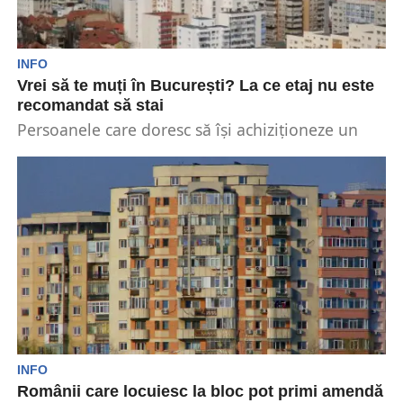
INFO
Vrei să te muți în București? La ce etaj nu este
recomandat să stai
Persoanele care doresc să își achiziționeze un
apartament în București este bine să țină cont
de...
INFO
Românii care locuiesc la bloc pot primi amendă