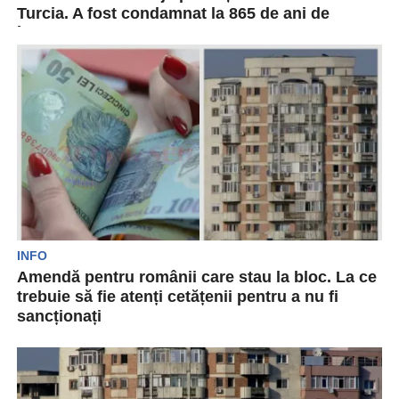
Turcia. A fost condamnat la 865 de ani de
închisoare
Constructorul unui bloc de 14 etaje prăbușit în
Adana, în urma devastatorului cutremur din
februarie 2023,...
INFO
Amendă pentru românii care stau la bloc. La ce
trebuie să fie atenți cetățenii pentru a nu fi
sancționați
Cetățenii care locuiesc la bloc sunt predispuși la
a primi o amendă dacă nu respectă o...