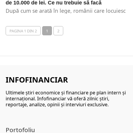
de 10.000 de lei. Ce nu trebuie să facă
După cum se arată în lege, românii care locuiesc
la bloc sunt nevoiți să respecte mai...
PAGINA 1 DIN 2
1
2
INFOFINANCIAR
Ultimele ştiri economice şi financiare pe plan intern şi
internaţional. Infofinanciar vă oferă zilnic ştiri,
reportaje, analize, opinii şi interviuri exclusive.
Portofoliu