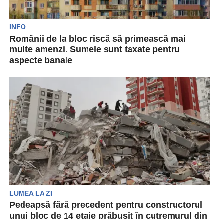
INFO
Românii de la bloc riscă să primească mai
multe amenzi. Sumele sunt taxate pentru
aspecte banale
Românii care stau la bloc riscă să primească o
amendă semnificativă din cauza unui aspect
extrem...
LUMEA LA ZI
Pedeapsă fără precedent pentru constructorul
unui bloc de 14 etaje prăbușit în cutremurul din