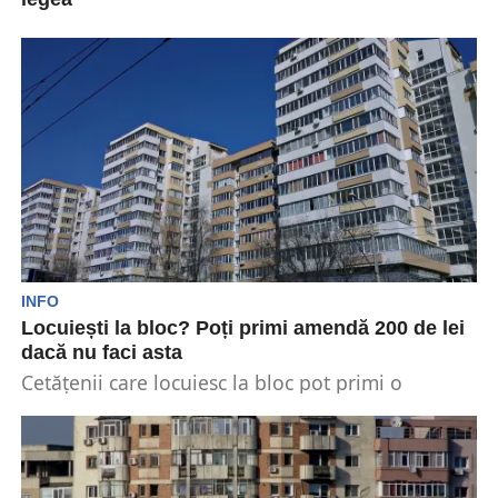
Românii care stau la bloc trebuie să respecte
anumite reguli clare. În caz contrar, aceștia se...
INFO
Locuiești la bloc? Poți primi amendă 200 de lei
dacă nu faci asta
Cetățenii care locuiesc la bloc pot primi o
amendă consistentă dacă nu respectă legea. Ei
trebuie...