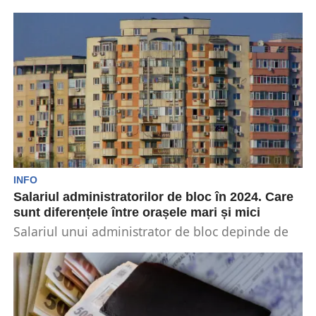
Un nou program inițiat de Ministerul Energiei va
ajuta asociațiile de proprietari să poată instala
sisteme...
INFO
Salariul administratorilor de bloc în 2024. Care
sunt diferențele între orașele mari și mici
Salariul unui administrator de bloc depinde de
factori precum locația, complexitatea și
dimensiunea clădirii, experiența și...