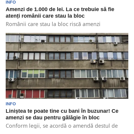
INFO
Amenzi de 1.000 de lei. La ce trebuie să fie
atenți românii care stau la bloc
Românii care stau la bloc riscă amenzi
importante. Sunt anumite reguli pe care trebuie
să le...
INFO
Liniștea te poate tine cu bani în buzunar! Ce
amenzi se dau pentru gǎlǎgie în bloc
Conform legii, se acordǎ o amendǎ destul de
mare pentru românii care nu respectă orele de...