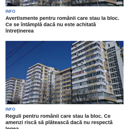
INFO
Avertismente pentru românii care stau la bloc.
Ce se întâmplă dacă nu este achitată
întreținerea
Românii de la bloc pot fi sancționați dacă nu
plătesc lunar întreținerea emisă de către
asociație....
INFO
Reguli pentru românii care stau la bloc. Ce
amenzi riscă să plătească dacă nu respectă
legea