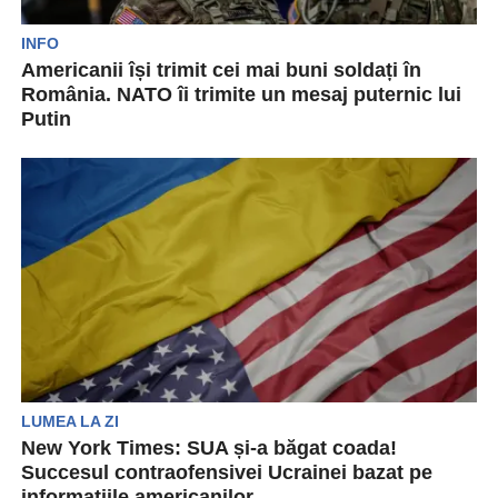
INFO
Americanii își trimit cei mai buni soldați în
România. NATO îi trimite un mesaj puternic lui
Putin
Divizia 101-a aeropurtată a armatei americane a
fost trimisă în Europa pentru prima dată în
ultimii...
LUMEA LA ZI
New York Times: SUA și-a băgat coada!
Succesul contraofensivei Ucrainei bazat pe
informațiile americanilor