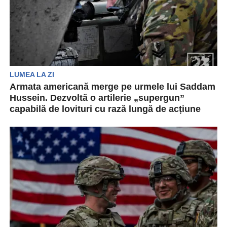
LUMEA LA ZI
Armata americană merge pe urmele lui Saddam
Hussein. Dezvoltă o artilerie „supergun”
capabilă de lovituri cu rază lungă de acțiune
Armata americană lucrează la un program de
dezvoltare a unui nou proiectil de artilerie care
poate...