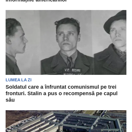
Pe măsură ce au început să pregătească
contraofensiva care le-a permis să obțină recent
câștiguri semnificative...
LUMEA LA ZI
Soldatul care a înfruntat comunismul pe trei
fronturi. Stalin a pus o recompensă pe capul
său
Lauri Torni s-a născut în 1919 la Viipuri, în zona
Istmului Karelian , acesta a servit...