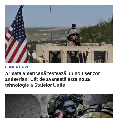
Pe fondul intensificării desfășurărilor militare în
Asia de Est, dialogul la nivel înalt în domeniul
apărării...
LUMEA LA ZI
Armata americană testează un nou senzor
antiaerian! Cât de avansată este noua
tehnologie a Statelor Unite
Armata americană a început un test pentru o
perioadă de trei săptămâni pentru un senzor
îmbunătățit...