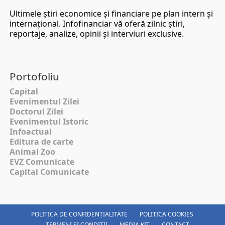
Ultimele ştiri economice şi financiare pe plan intern şi
internaţional. Infofinanciar vă oferă zilnic ştiri,
reportaje, analize, opinii şi interviuri exclusive.
Portofoliu
Capital
Evenimentul Zilei
Doctorul Zilei
Evenimentul Istoric
Infoactual
Editura de carte
Animal Zoo
EVZ Comunicate
Capital Comunicate
POLITICA DE CONFIDENȚIALITATE
POLITICA COOKIES
TERMENI SI CONDITII
MEDIA KIT
CONTACT