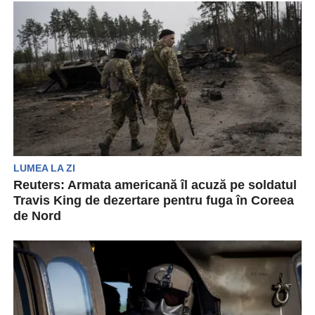
LUMEA LA ZI
Reuters: Armata americană îl acuză pe soldatul
Travis King de dezertare pentru fuga în Coreea
de Nord
Armata americană l-a acuzat pe soldatul Travis
King de infracțiuni care variază de la dezertare
pentru...