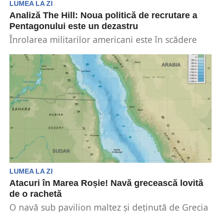
LUMEA LA ZI
Analiză The Hill: Noua politică de recrutare a
Pentagonului este un dezastru
Înrolarea militarilor americani este în scădere
drastică. Mai mult de jumătate dintre adulții sub
30 de...
LUMEA LA ZI
Atacuri în Marea Roșie! Navă grecească lovită
de o rachetă
O navă sub pavilion maltez și deținută de Grecia
a fost lovită de o rachetă în...