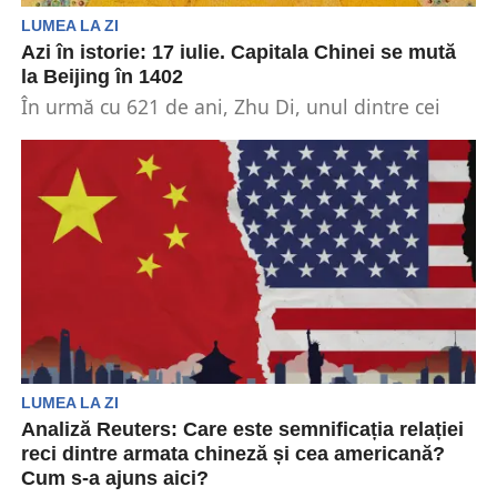
LUMEA LA ZI
Azi în istorie: 17 iulie. Capitala Chinei se mută
la Beijing în 1402
În urmă cu 621 de ani, Zhu Di, unul dintre cei
mai influenți împărați care au...
LUMEA LA ZI
Analiză Reuters: Care este semnificația relației
reci dintre armata chineză și cea americană?
Cum s-a ajuns aici?