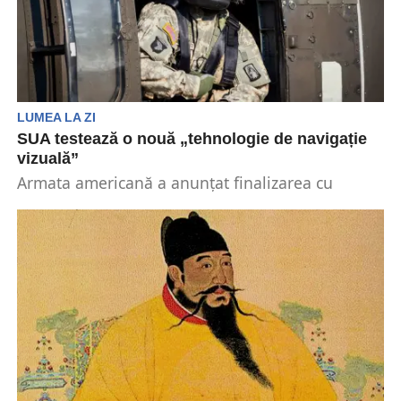
LUMEA LA ZI
SUA testează o nouă „tehnologie de navigație
vizuală”
Armata americană a anunțat finalizarea cu
succes a unor noi teste de navigație vizuală, care
vizează...