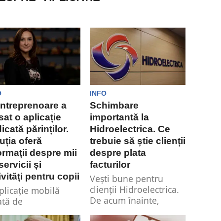
O
INFO
ntreprenoare a
Schimbare
sat o aplicație
importantă la
icată părinților.
Hidroelectrica. Ce
uția oferă
trebuie să știe clienții
ormații despre mii
despre plata
servicii și
facturilor
ivități pentru copii
Vești bune pentru
clienții Hidroelectrica.
plicație mobilă
De acum înainte,
ată de
aceștia nu vor mai fi
reprenoarea