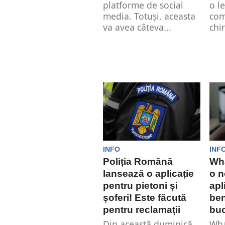
platforme de social
o l
media. Totuși, aceasta
co
va avea câteva...
chi
INFO
INF
Poliția Română
Wh
lansează o aplicație
o n
pentru pietoni și
apl
șoferi! Este făcută
ben
pentru reclamații
buc
Din această duminică,
Wha