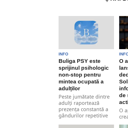
INFO
INF
Buliga PSY este
O a
sprijinul psihologic
lan
non-stop pentru
ded
mintea ocupată a
Sol
adulților
inf
de 
Peste jumătate dintre
act
adulți raportează
prezența constantă a
O a
gândurilor repetitive
cre
de îngrijorare, iar
ant