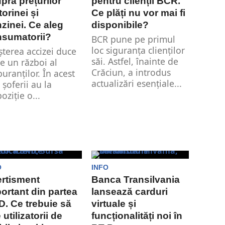
pra prețurilor
pentru clienții BCR.
orinei și
Ce plăți nu vor mai fi
zinei. Ce aleg
disponibile?
nsumatorii?
BCR pune pe primul
loc siguranța clienților
șterea accizei duce
săi. Astfel, înainte de
re un război al
Crăciun, a introdus
buranților. În acest
actualizări esențiale...
 șoferii au la
oziție o...
O
INFO
rtisment
Banca Transilvania
ortant din partea
lansează carduri
. Ce trebuie să
virtuale și
e utilizatorii de
funcționalități noi în