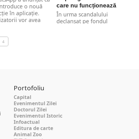
care nu funcționează
introduce o nouă
ție în aplicație.
În urma scandalului
lizatorii vor avea
declanșat pe fondul
te de...
aplicației care
calculează noile pensii,
Casa Națională de
4
Pensii a...
Portofoliu
Capital
Evenimentul Zilei
Doctorul Zilei
i
Evenimentul Istoric
Infoactual
Editura de carte
Animal Zoo