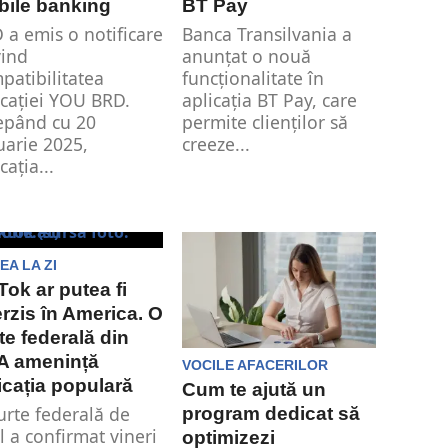
ile banking
BT Pay
 a emis o notificare
Banca Transilvania a
vind
anunțat o nouă
patibilitatea
funcționalitate în
icației YOU BRD.
aplicația BT Pay, care
epând cu 20
permite clienților să
uarie 2025,
creeze...
cația...
EA LA ZI
Tok ar putea fi
erzis în America. O
te federală din
A amenință
VOCILE AFACERILOR
icația populară
Cum te ajută un
urte federală de
program dedicat să
l a confirmat vineri
optimizezi