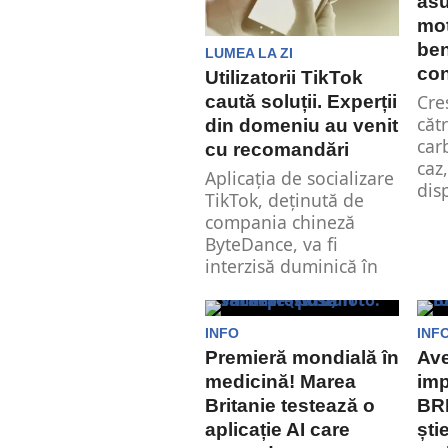
asu
mot
ben
LUMEA LA ZI
co
Utilizatorii TikTok
Cre
caută soluții. Experții
căt
din domeniu au venit
car
cu recomandări
caz,
Aplicația de socializare
disp
TikTok, deținută de
compania chineză
ByteDance, va fi
interzisă duminică în
Statele Unite....
INFO
INF
Premieră mondială în
Ave
medicină! Marea
imp
Britanie testează o
BRD
aplicație AI care
ști