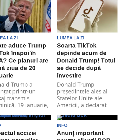
nevoiți să plătească...
reea Buraga vine
prijinul părinților
București și Ilfov,...
EA LA ZI
LUMEA LA ZI
ate aduce Trump
Soarta TikTok
Tok înapoi în
depinde acum de
? Ce planuri are
Donald Trump! Totul
ǎ ziua de 20
se decide dupǎ
uarie
învestire
ald Trump a
Donald Trump,
nţat printr-un
președintele ales al
aj transmis
Statelor Unite ale
inică, 19 ianuarie,
Americii, a declarat
narea unui ordin
recent cǎ are nevoie
cutiv ce va...
de...
O
INFO
actul accizei
Anunț important