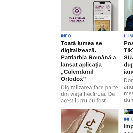
aproape 40% afirmă...
And
în s
din 
INFO
LUM
Toată lumea se
Po
digitalizează.
Tik
Patriarhia Română a
SUA
lansat aplicația
dup
„Calendarul
ian
Ortodox”
Don
anu
Digitalizarea face parte
mes
din viața fiecăruia. De
dum
acest lucru au fost
sem
conștienți Șincai de la
exe
conducerea...
INF
Imp