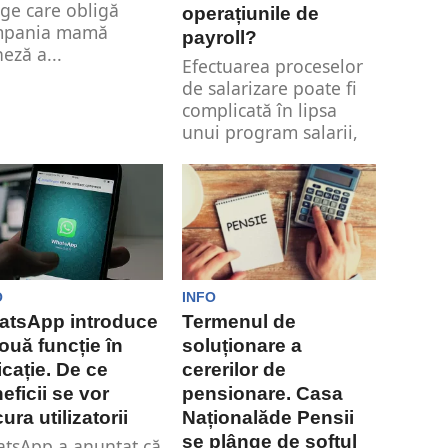
ege care obligă
operațiunile de
mpania mamă
payroll?
neză a...
Efectuarea proceselor
de salarizare poate fi
complicată în lipsa
unui program salarii,
în care sunt incluse...
O
INFO
atsApp introduce
Termenul de
ouă funcție în
soluționare a
icație. De ce
cererilor de
eficii se vor
pensionare. Casa
ura utilizatorii
Naționalăde Pensii
se plânge de softul
tsApp a anunțat că