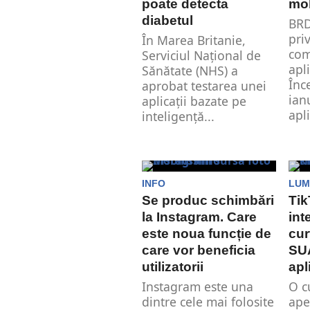
poate detecta
mob
diabetul
BRD
pri
În Marea Britanie,
com
Serviciul Național de
apl
Sănătate (NHS) a
Înc
aprobat testarea unei
ian
aplicații bazate pe
apli
inteligență...
INFO
LUM
Se produc schimbări
Tik
la Instagram. Care
int
este noua funcție de
cur
care vor beneficia
SU
utilizatorii
apl
Instagram este una
O c
dintre cele mai folosite
ape