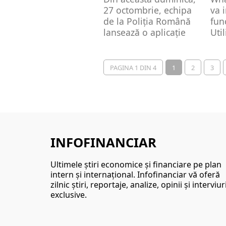
27 octombrie, echipa
va 
de la Poliția Română
func
lansează o aplicație
Uti
destinată unui mai...
par
PAGINA 1 DIN 4
1
2
3
INFOFINANCIAR
Ultimele ştiri economice şi financiare pe plan
intern şi internaţional. Infofinanciar vă oferă
zilnic ştiri, reportaje, analize, opinii şi interviur
exclusive.