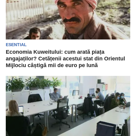
ESENTIAL
Economia Kuweitului: cum arată piața
angajaților? Cetățenii acestui stat din Orientul
Mijlociu câștigă mii de euro pe lună
În Kuweit, peste 80% dintre angajații din sectorul
public sunt cetățeni kuweitieni și doar 20%
sunt...