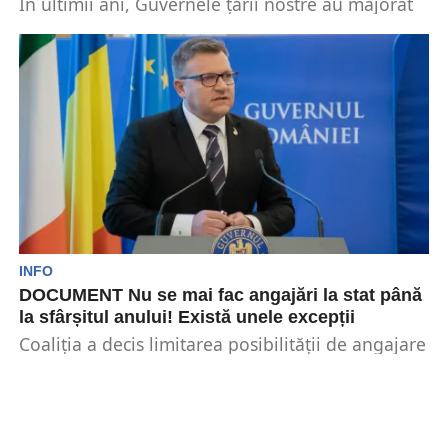
În ultimii ani, Guvernele țării nostre au majorat
în repetate rânduri salariile bugetarilor, acestea
reușind să...
INFO
DOCUMENT Nu se mai fac angajări la stat până
la sfârșitul anului! Există unele excepții
Coaliția a decis limitarea posibilității de angajare
a personalului în instituțiile statului începând cu
1 iulie....