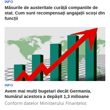
INFO
Măsurile de austeritate curăță companiile de
stat. Cum sunt recompensați angajații scoși din
funcții
Având în vedere măsurile de austeritate
adoptate la finalul anului 2024, companiile de
stat anunță concedieri...
INFO
Avem mai mulți bugetari decât Germania.
Numărul acestora a depășit 1,3 milioane
Conform datelor Ministerului Finanțelor,
numărul de bugetari din România a depășit 1,3