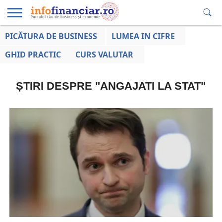
PICĂTURA DE BUSINESS
LUMEA IN CIFRE
EDUCAȚIE
ESENTIAL
INFO
LUMEA
OPINII
VOCILE
FINANCIARĂ
LA ZI
AFACERILOR
GHID PRACTIC
CURS VALUTAR
ȘTIRI DESPRE "ANGAJATI LA STAT"