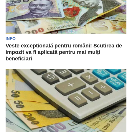
INFO
Veste excepțională pentru români! Scutirea de
impozit va fi aplicată pentru mai mulți
beneficiari
Statul oferă cetățenilor multe beneficii, de care
aceștia se pot bucura. Printre aceste prevederi
care sunt...