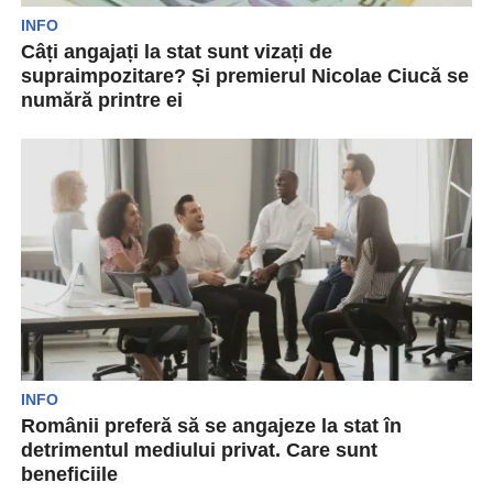
INFO
Câți angajați la stat sunt vizați de
supraimpozitare? Și premierul Nicolae Ciucă se
numără printre ei
Guvernul vorbește despre viitoare măsuri pentru
realizarea de economii, dar evită să folosească
termeni precum „austeritate”....
INFO
Românii preferă să se angajeze la stat în
detrimentul mediului privat. Care sunt
beneficiile