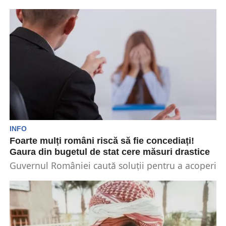
Pentru fiecare individ în parte, selectarea unui
loc de muncă este un proces îndelungat.
Oamenii aleg...
INFO
Foarte mulți români riscă să fie concediați!
Gaura din bugetul de stat cere măsuri drastice
Guvernul României caută soluții pentru a acoperi
gaura de 4 miliarde de lei din bugetul țării,...