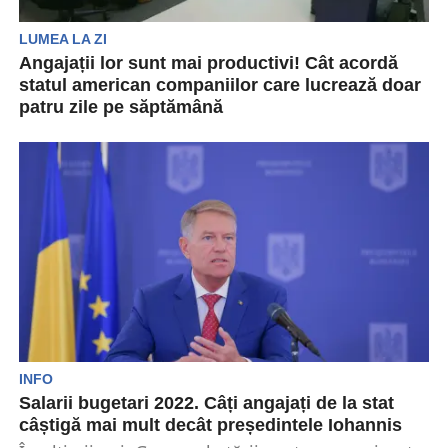
LUMEA LA ZI
Angajații lor sunt mai productivi! Cât acordă
statul american companiilor care lucrează doar
patru zile pe săptămână
Parlamentarii statului au prezentat un proiect de
lege care ar stimula companiile să treacă la o...
INFO
Salarii bugetari 2022. Câți angajați de la stat
câștigă mai mult decât președintele Iohannis