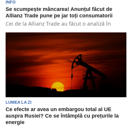
INFO
Se scumpește mâncarea! Anunțul făcut de
Allianz Trade pune pe jar toți consumatorii
Cei de la Allianz Trade au făcut o analiză în
majoritatea statelor europene, inclusiv în
România...
LUMEA LA ZI
Ce efecte ar avea un embargou total al UE
auspra Rusiei? Ce se întâmplă cu prețurile la
energie
Un embargou petrolier impus de Uniunea