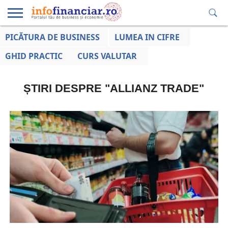
PICĂTURA DE BUSINESS
LUMEA IN CIFRE
EDUCAȚIE
ESENTIAL
INFO
LUMEA
OPINII
VOCILE
FINANCIARĂ
LA ZI
AFACERILOR
GHID PRACTIC
CURS VALUTAR
ȘTIRI DESPRE "ALLIANZ TRADE"