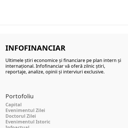
Europeană asupra Rusiei ar putea duce la o
creștere bruscă...
INFOFINANCIAR
Ultimele ştiri economice şi financiare pe plan intern şi
internaţional. Infofinanciar vă oferă zilnic ştiri,
reportaje, analize, opinii şi interviuri exclusive.
Portofoliu
Capital
Evenimentul Zilei
Doctorul Zilei
Evenimentul Istoric
Infoactual