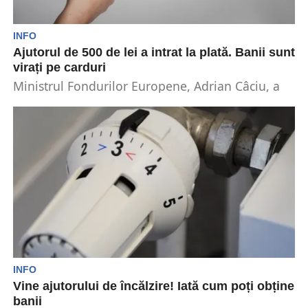
INFO
Ajutorul de 500 de lei a intrat la plată. Banii sunt
virați pe carduri
Ministrul Fondurilor Europene, Adrian Câciu, a
anunțat că, de vineri a început plata pentru
ajutorul de...
INFO
Vine ajutorului de încălzire! Iată cum poți obține
banii