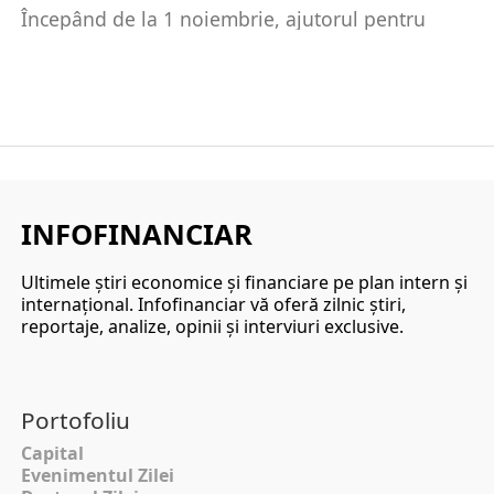
Începând de la 1 noiembrie, ajutorul pentru
încălzirea locuinței se va acorda în conformitate
cu prevederile...
INFOFINANCIAR
Ultimele ştiri economice şi financiare pe plan intern şi
internaţional. Infofinanciar vă oferă zilnic ştiri,
reportaje, analize, opinii şi interviuri exclusive.
Portofoliu
Capital
Evenimentul Zilei