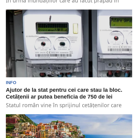
În urma inundațiilor care au făcut prăpăd în
județele Galați și Vaslui, Reprezentanții Apelor
Române au...
INFO
Ajutor de la stat pentru cei care stau la bloc.
Cetățenii ar putea beneficia de 750 de lei
Statul român vine în sprijinul cetățenilor care
locuiesc la bloc și au venituri mici. Astfel,
aceștia...