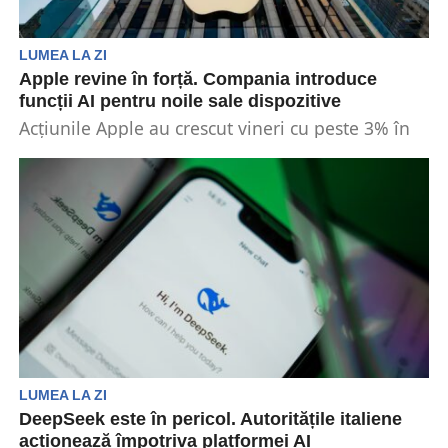
LUMEA LA ZI
Apple revine în forță. Compania introduce
funcții AI pentru noile sale dispozitive
Acțiunile Apple au crescut vineri cu peste 3% în
premarket trading. Compania a prognozat o
creștere...
LUMEA LA ZI
DeepSeek este în pericol. Autoritățile italiene
acționează împotriva platformei AI