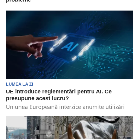
Australia a interzis DeepSeek de pe toate
dispozitivele guvernamentale din cauza unor
preocupări legate de securitate....
LUMEA LA ZI
UE introduce reglementări pentru AI. Ce
presupune acest lucru?
Uniunea Europeană interzice anumite utilizări
„inacceptabile” ale AI începând cu 2 februarie,
stabilind un precedent global...