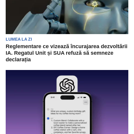
LUMEA LA ZI
Reglementare ce vizează încurajarea dezvoltării
IA. Regatul Unit și SUA refuză să semneze
declarația
Regatul Unit și SUA nu au semnat un acord
internațional privind inteligența artificială (IA) în
cadrul...