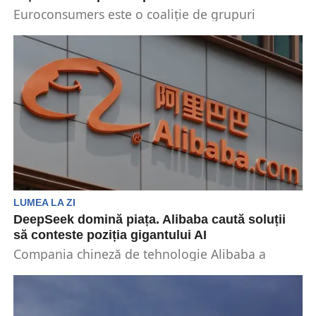
Euroconsumers este o coaliție de grupuri
europene de consumatori. Alianța a depus o
plângere importantă la...
LUMEA LA ZI
DeepSeek domină piața. Alibaba caută soluții
să conteste poziția gigantului AI
Compania chineză de tehnologie Alibaba a
lansat o nouă versiune a modelului său de
inteligență artificială...