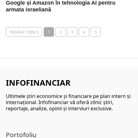
Google și Amazon în tehnologia AI pentru
armata israeliană
Angajații Google au depus eforturi pentru a oferi
armatei israeliene acces la cele mai recente
tehnologii...
PAGINA 1 DIN 5
1
2
3
4
5
INFOFINANCIAR
Ultimele ştiri economice şi financiare pe plan intern şi
internaţional. Infofinanciar vă oferă zilnic ştiri,
reportaje, analize, opinii şi interviuri exclusive.
Portofoliu