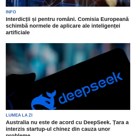
INFO
Interdicții și pentru români. Comisia Europeană
schimbă normele de aplicare ale inteligenței
artificiale
O serie de interdicții semnificative a fost impusă
de Comisia Europeană. Schimbările fac referire
la folosirea...
LUMEA LA ZI
Australia nu este de acord cu DeepSeek. Țara a
interzis startup-ul chinez din cauza unor
probleme