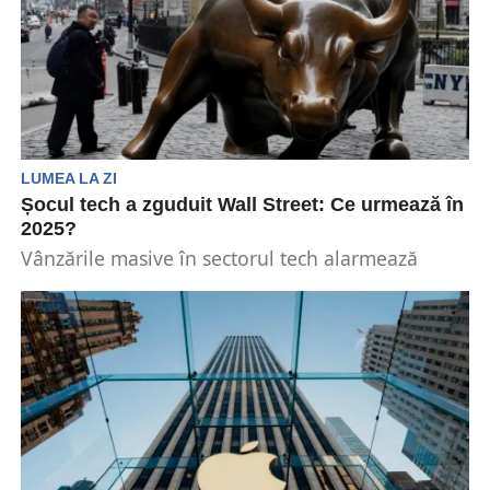
LUMEA LA ZI
Șocul tech a zguduit Wall Street: Ce urmează în
2025?
Vânzările masive în sectorul tech alarmează
investitorii în timp ce datele privind ocuparea
forței de muncă...