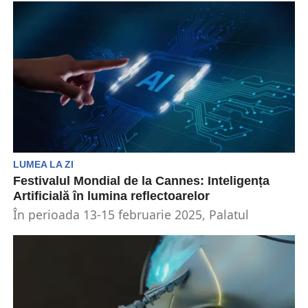
avertizat asupra riscurilor semnificative asociate
cu utilizarea inteligenței...
LUMEA LA ZI
Festivalul Mondial de la Cannes: Inteligența
Artificială în lumina reflectoarelor
În perioada 13-15 februarie 2025, Palatul
Festivalurilor din Cannes găzduiește un
eveniment important dedicat inteligenței
artificiale....