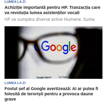
LUMEA LA ZI
Achiziție importantă pentru HP. Tranzacția care
va revoluția lumea asistenților vocali
HP va cumpăra diverse active Humane. Suma
alocată acestei achiziții este 116 milioane dolari.
În urma...
LUMEA LA ZI
Fostul șef al Google avertizează: AI ar putea fi
folosită de teroriști pentru a provoca daune
grave
Eric Schmidt, fostul director executiv al Google, a