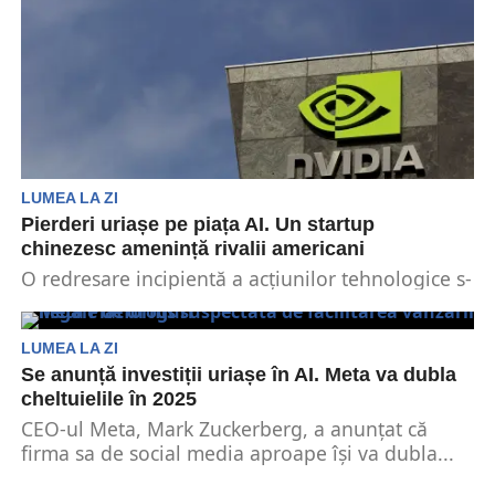
LUMEA LA ZI
Pierderi uriașe pe piața AI. Un startup
chinezesc amenință rivalii americani
O redresare incipientă a acțiunilor tehnologice s-
a zdruncinat. Liderul cipurilor de inteligență
artificială, Nvidia, s-a luptat...
LUMEA LA ZI
Se anunță investiții uriașe în AI. Meta va dubla
cheltuielile în 2025
CEO-ul Meta, Mark Zuckerberg, a anunțat că
firma sa de social media aproape își va dubla...