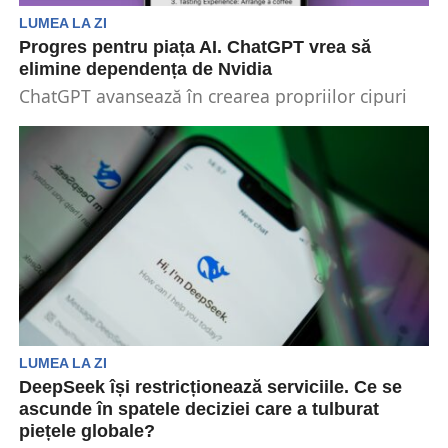
LUMEA LA ZI
Progres pentru piața AI. ChatGPT vrea să
elimine dependența de Nvidia
ChatGPT avansează în crearea propriilor cipuri
de inteligență artificială. Progresul ar putea
scădea dependența de cipurile...
LUMEA LA ZI
DeepSeek își restricționează serviciile. Ce se
ascunde în spatele deciziei care a tulburat
piețele globale?