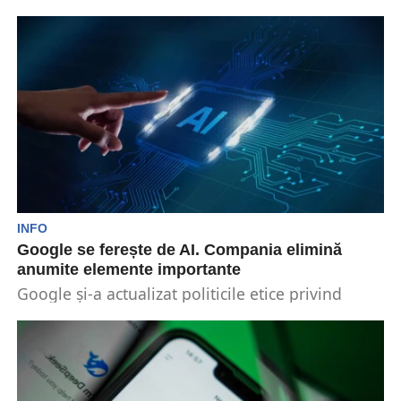
DeepSeek, startup-ul chinez care a stârnit recent
agitație pe piețele globale, a anunțat
restricționarea accesului la...
INFO
Google se ferește de AI. Compania elimină
anumite elemente importante
Google și-a actualizat politicile etice privind
inteligența artificială. Compania a eliminat
angajamentul de a nu utiliza...