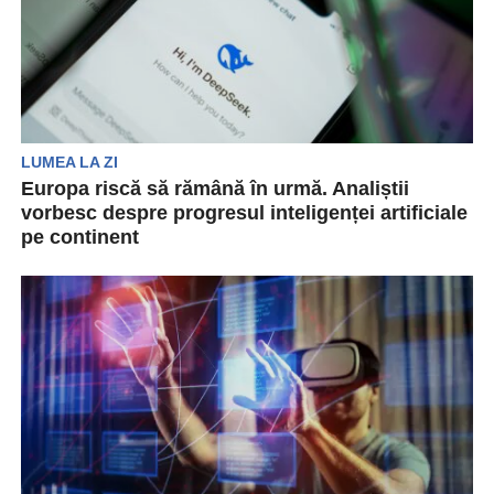
LUMEA LA ZI
Europa riscă să rămână în urmă. Analiștii
vorbesc despre progresul inteligenței artificiale
pe continent
Centrele de date europene își vor extinde
capacitatea cu 22% în acest an. Cu toate
acestea,...