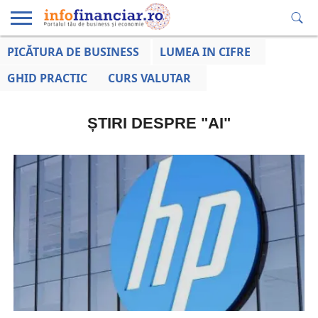
PICĂTURA DE BUSINESS
LUMEA IN CIFRE
EDUCAȚIE
ESENTIAL
INFO
LUMEA
OPINII
VOCILE
FINANCIARĂ
LA ZI
AFACERILOR
GHID PRACTIC
CURS VALUTAR
ȘTIRI DESPRE "AI"