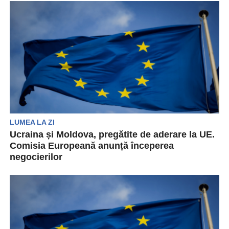
la Tiraspol să implementeze legislația Uniunii
Europene pe teritoriul regiunii...
LUMEA LA ZI
Ucraina și Moldova, pregătite de aderare la UE.
Comisia Europeană anunță începerea
negocierilor
Comisia Europeană le-a transmis ambasadorilor
UE că Ucraina și Moldova îndeplinesc condițiile
pentru a adera la...