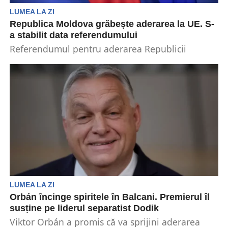
LUMEA LA ZI
Republica Moldova grăbește aderarea la UE. S-
a stabilit data referendumului
Referendumul pentru aderarea Republicii
Moldova la Uniunea Europeană va avea loc pe
20 octombrie. Hotărârea privind...
LUMEA LA ZI
Orbán încinge spiritele în Balcani. Premierul îl
susține pe liderul separatist Dodik
Viktor Orbán a promis că va sprijini aderarea