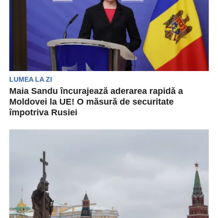
LUMEA LA ZI
Maia Sandu încurajează aderarea rapidă a
Moldovei la UE! O măsură de securitate
împotriva Rusiei
Președinta Maia Sandu a exprimat dorința
Republicii Moldova de a adera la Uniunea
Europeană (UE) în...