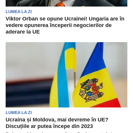
LUMEA LA ZI
Viktor Orban se opune Ucrainei! Ungaria are în
vedere opunerea începerii negocierilor de
aderare la UE
În decembrie 2023, țările europene vor decide
dacă vor permite Ucrainei să înceapă negocierile
de aderare...
LUMEA LA ZI
Ucraina și Moldova, mai devreme în UE?
Discuțiile ar putea începe din 2023