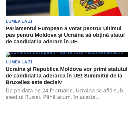
LUMEA LA ZI
Parlamentul European a votat pentru! Ultimul
pas pentru Moldova și Ucraina să obțină statul
de candidat la aderare în UE
Încă de când a început războiul dintre Rusia și
Ucraina, cea mai mare dorință pe care...
LUMEA LA ZI
Ucraina și Republica Moldova vor primi statutul
de candidat la aderarea în UE! Summitul de la
Bruxelles este decisiv
De pe data de 24 februarie, Ucraina se află sub
asediul Rusiei. Până acum, în aceste...