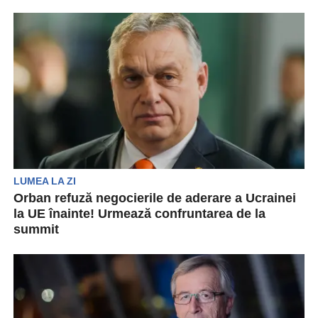
Bosniei și Herțegovinei la UE „cât mai curând...
LUMEA LA ZI
Orban refuză negocierile de aderare a Ucrainei
la UE înainte! Urmează confruntarea de la
summit
Premierul ungar Viktor Orban a precizat, la
sosirea la un summit al Uniunii Europene cu
miză...