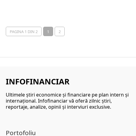
PAGINA 1 DIN 2
1
2
INFOFINANCIAR
Ultimele ştiri economice şi financiare pe plan intern şi
internaţional. Infofinanciar vă oferă zilnic ştiri,
reportaje, analize, opinii şi interviuri exclusive.
Portofoliu