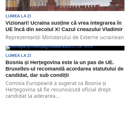
LUMEA LA ZI
Vizionari! Ucraina susține că vrea integrarea în
UE încă din secolul X! Cazul cneazului Vladimir
Reprezentanții Ministerului de Externe ucrainean
au anunțat, printr-o postare pe Twitter, că
Vladimir din Kiev (cneazul...
LUMEA LA ZI
Bosnia și Herțegovina este la un pas de UE.
Bruxelles-ul recomandă acordarea statutului de
candidat, dar sub condiții
Comisia Europeană a sugerat ca Bosnia și
Herțegovina să fie recunoscută oficial drept
candidat la aderarea...