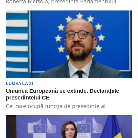
Roberta Metsola, preşedinta Parlamentului
European, a declarat că speră că UE va deschide
negocierile de aderare...
LUMEA LA ZI
Uniunea Europeană se extinde. Declarațiile
președintelui CE
Cel care ocupă funcția de președinte al
Consiliului European, Charles Michel, a sugerat
stabilirea unei date...