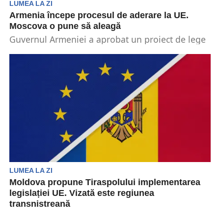
LUMEA LA ZI
Armenia începe procesul de aderare la UE.
Moscova o pune să aleagă
Guvernul Armeniei a aprobat un proiect de lege
prin care solicită ca țara, odată parte a...
LUMEA LA ZI
Moldova propune Tiraspolului implementarea
legislației UE. Vizată este regiunea
transnistreană
Republica Moldova va propune autorităților de