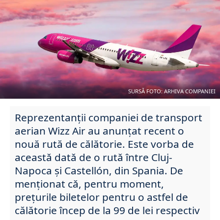
SURSǍ FOTO: ARHIVA COMPANIEI
Reprezentanții companiei de transport
aerian Wizz Air au anunțat recent o
nouă rută de călătorie. Este vorba de
aceastǎ datǎ de o rutǎ între Cluj-
Napoca şi Castellón, din Spania. De
menționat cǎ, pentru moment,
prețurile biletelor pentru o astfel de
călătorie încep de la 99 de lei respectiv