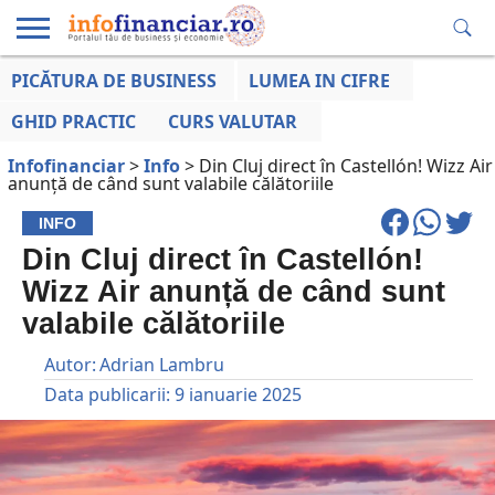
PICĂTURA DE BUSINESS
LUMEA IN CIFRE
EDUCAȚIE
ESENTIAL
INFO
LUMEA
OPINII
VOCILE
FINANCIARĂ
LA ZI
AFACERILOR
GHID PRACTIC
CURS VALUTAR
Infofinanciar
>
Info
>
Din Cluj direct în Castellón! Wizz Air
anunță de când sunt valabile călătoriile
INFO
Din Cluj direct în Castellón!
Wizz Air anunță de când sunt
valabile călătoriile
Autor:
Adrian Lambru
Data publicarii:
9 ianuarie 2025