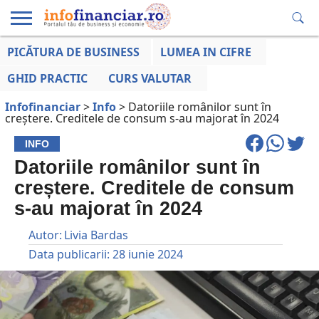
PICĂTURA DE BUSINESS
LUMEA IN CIFRE
EDUCAȚIE
ESENTIAL
INFO
LUMEA
OPINII
VOCILE
FINANCIARĂ
LA ZI
AFACERILOR
GHID PRACTIC
CURS VALUTAR
Infofinanciar
>
Info
>
Datoriile românilor sunt în
creștere. Creditele de consum s-au majorat în 2024
INFO
Datoriile românilor sunt în
creștere. Creditele de consum
s-au majorat în 2024
Autor:
Livia Bardas
Data publicarii:
28 iunie 2024