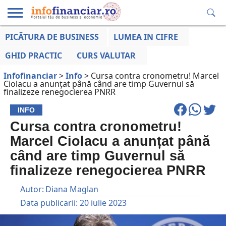
PICĂTURA DE BUSINESS
LUMEA IN CIFRE
EDUCAȚIE
ESENTIAL
INFO
LUMEA
OPINII
VOCILE
FINANCIARĂ
LA ZI
AFACERILOR
GHID PRACTIC
CURS VALUTAR
Infofinanciar
>
Info
>
Cursa contra cronometru! Marcel
Ciolacu a anunțat până când are timp Guvernul să
finalizeze renegocierea PNRR
INFO
Cursa contra cronometru!
Marcel Ciolacu a anunțat până
când are timp Guvernul să
finalizeze renegocierea PNRR
Autor:
Diana Maglan
Data publicarii:
20 iulie 2023