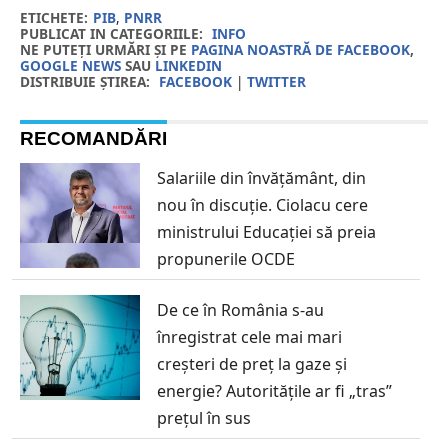
ETICHETE:
PIB
,
PNRR
PUBLICAT IN CATEGORIILE:
INFO
NE PUTEȚI URMĂRI ȘI PE
PAGINA NOASTRĂ DE FACEBOOK
,
GOOGLE NEWS
SAU
LINKEDIN
DISTRIBUIE ȘTIREA:
FACEBOOK
|
TWITTER
RECOMANDĂRI
Salariile din învățământ, din
nou în discuție. Ciolacu cere
ministrului Educației să preia
propunerile OCDE
De ce în România s-au
înregistrat cele mai mari
creșteri de preț la gaze și
energie? Autoritățile ar fi „tras”
prețul în sus