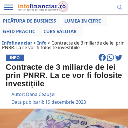
PICĂTURA DE BUSINESS
LUMEA IN CIFRE
EDUCAȚIE
ESENTIAL
INFO
LUMEA
OPINII
VOCILE
FINANCIARĂ
LA ZI
AFACERILOR
GHID PRACTIC
CURS VALUTAR
Infofinanciar
>
Info
>
Contracte de 3 miliarde de lei prin
PNRR. La ce vor fi folosite investițiile
INFO
Contracte de 3 miliarde de lei
prin PNRR. La ce vor fi folosite
investițiile
Autor:
Oana Ceaușel
Data publicarii:
19 decembrie 2023