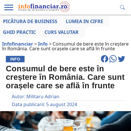
PICĂTURA DE BUSINESS
LUMEA IN CIFRE
EDUCAȚIE
ESENTIAL
INFO
LUMEA
OPINII
VOCILE
FINANCIARĂ
LA ZI
AFACERILOR
GHID PRACTIC
CURS VALUTAR
Infofinanciar
>
Info
>
Consumul de bere este în creștere
în România. Care sunt orașele care se află în frunte
INFO
Consumul de bere este în
creștere în România. Care sunt
orașele care se află în frunte
Autor:
Militaru Adrian
Data publicarii:
5 august 2024